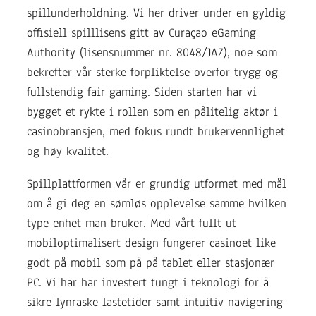
spillunderholdning. Vi her driver under en gyldig
offisiell spilllisens gitt av Curaçao eGaming
Authority (lisensnummer nr. 8048/JAZ), noe som
bekrefter vår sterke forpliktelse overfor trygg og
fullstendig fair gaming. Siden starten har vi
bygget et rykte i rollen som en pålitelig aktør i
casinobransjen, med fokus rundt brukervennlighet
og høy kvalitet.
Spillplattformen vår er grundig utformet med mål
om å gi deg en sømløs opplevelse samme hvilken
type enhet man bruker. Med vårt fullt ut
mobiloptimalisert design fungerer casinoet like
godt på mobil som på på tablet eller stasjonær
PC. Vi har har investert tungt i teknologi for å
sikre lynraske lastetider samt intuitiv navigering