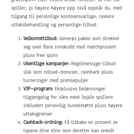
spiller, jo høyere høyere opp nivå oppnår du, med
tilgang til personlige kontoansvarlige, raskere
uttaksbehandling og personlige tilbud.
Velkomsttilbud:
Generøs pakke som strekker
seg over flere innskudd med matchprosent
pluss free spins
Ukentlige kampanjer:
Regelmessige tilbud
slik som reload–bonuser, cashback pluss
turneringer med premiepuljer
VIP–program:
Eksklusive belønninger
tilgjengelig for våre mest lojale spillere
inkludert personlig kundestøtte pluss høyere
uttaksgrenser
Cashback-ordning:
Få tilbake en prosent av
tapene dine dine som deretter kan enkelt