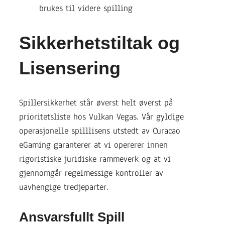
brukes til videre spilling
Sikkerhetstiltak og
Lisensering
Spillersikkerhet står øverst helt øverst på
prioritetsliste hos Vulkan Vegas. Vår gyldige
operasjonelle spilllisens utstedt av Curacao
eGaming garanterer at vi opererer innen
rigoristiske juridiske rammeverk og at vi
gjennomgår regelmessige kontroller av
uavhengige tredjeparter.
Ansvarsfullt Spill