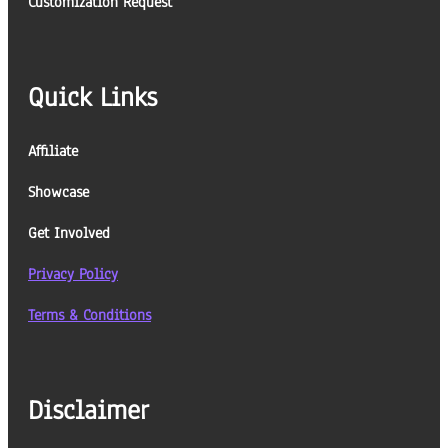
Customization Request
Quick Links
Affiliate
Showcase
Get Involved
Privacy Policy
Terms & Conditions
Disclaimer