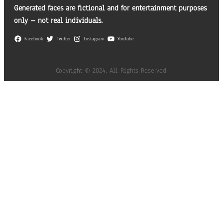
Generated faces are fictional and for entertainment purposes
only – not real individuals.
Facebook
Twitter
Instagram
YouTube
Copyright © 2024. All Rights Reserved.