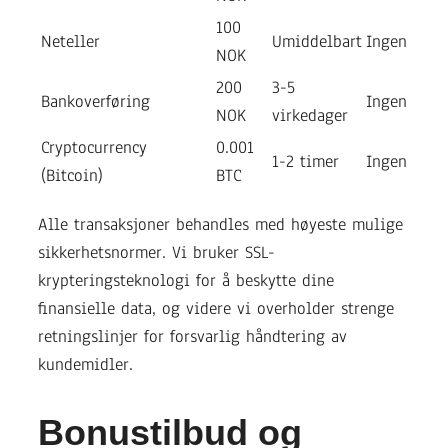
100
Neteller
Umiddelbart
Ingen
NOK
200
3-5
Bankoverføring
Ingen
NOK
virkedager
Cryptocurrency
0.001
1-2 timer
Ingen
(Bitcoin)
BTC
Alle transaksjoner behandles med høyeste mulige
sikkerhetsnormer. Vi bruker SSL-
krypteringsteknologi for å beskytte dine
finansielle data, og videre vi overholder strenge
retningslinjer for forsvarlig håndtering av
kundemidler.
Bonustilbud og