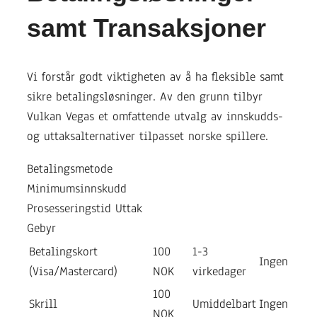
samt Transaksjoner
Vi forstår godt viktigheten av å ha fleksible samt
sikre betalingsløsninger. Av den grunn tilbyr
Vulkan Vegas et omfattende utvalg av innskudds-
og uttaksalternativer tilpasset norske spillere.
Betalingsmetode
Minimumsinnskudd
Prosesseringstid Uttak
Gebyr
Betalingskort
100
1-3
Ingen
(Visa/Mastercard)
NOK
virkedager
100
Skrill
Umiddelbart
Ingen
NOK