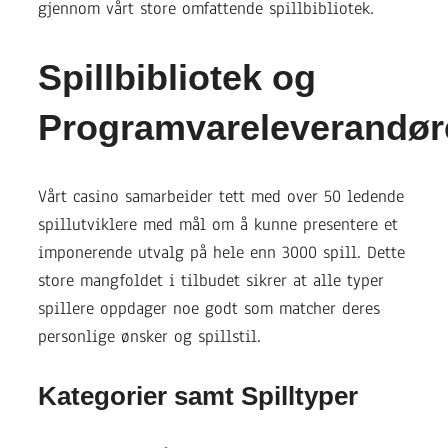
gjennom vårt store omfattende spillbibliotek.
Spillbibliotek og
Programvareleverandør
Vårt casino samarbeider tett med over 50 ledende
spillutviklere med mål om å kunne presentere et
imponerende utvalg på hele enn 3000 spill. Dette
store mangfoldet i tilbudet sikrer at alle typer
spillere oppdager noe godt som matcher deres
personlige ønsker og spillstil.
Kategorier samt Spilltyper