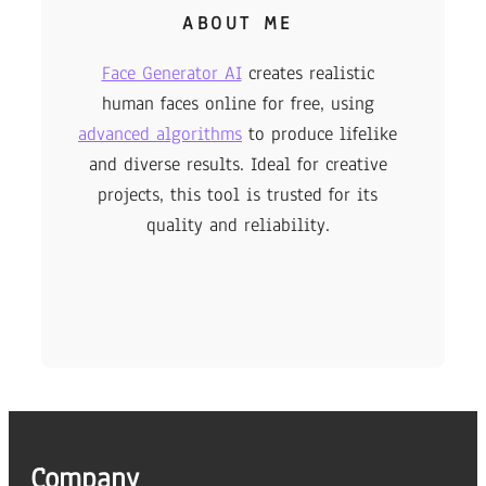
ABOUT ME
Face Generator AI
creates realistic
human faces online for free, using
advanced algorithms
to produce lifelike
and diverse results. Ideal for creative
projects, this tool is trusted for its
quality and reliability.
Company