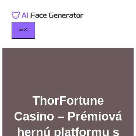
Skip
to
content
Menu
ThorFortune
Casino – Prémiová
hernú platformu s