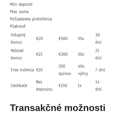
Min deposit
Max suma
Požiadavka pretočenia
Platnosť
Vstupný
30
€20
€500
35x
bonus
dní
Reload
21
€15
€300
30x
bonus
dní
200
40x
Free točenia
€10
7 dní
spinov
výhry
Bez
14
Cashback
€150
1x
depositu
dní
Transakčné možnosti