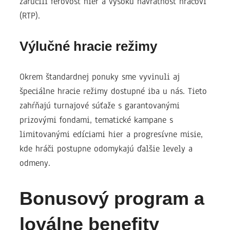
zaručili férovosť hier a vysokú návratnosť hráčovi
(RTP).
Výlučné hracie režimy
Okrem štandardnej ponuky sme vyvinuli aj
špeciálne hracie režimy dostupné iba u nás. Tieto
zahŕňajú turnajové súťaže s garantovanými
prizovými fondami, tematické kampane s
limitovanými edíciami hier a progresívne misie,
kde hráči postupne odomykajú ďalšie levely a
odmeny.
Bonusový program a
loyálne benefity