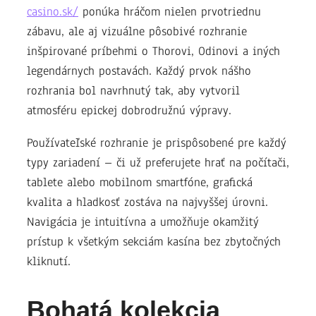
casino.sk/
ponúka hráčom nielen prvotriednu
zábavu, ale aj vizuálne pôsobivé rozhranie
inšpirované príbehmi o Thorovi, Odinovi a iných
legendárnych postavách. Každý prvok nášho
rozhrania bol navrhnutý tak, aby vytvoril
atmosféru epickej dobrodružnú výpravy.
Používateľské rozhranie je prispôsobené pre každý
typy zariadení – či už preferujete hrať na počítači,
tablete alebo mobilnom smartfóne, grafická
kvalita a hladkosť zostáva na najvyššej úrovni.
Navigácia je intuitívna a umožňuje okamžitý
prístup k všetkým sekciám kasína bez zbytočných
kliknutí.
Bohatá kolekcia