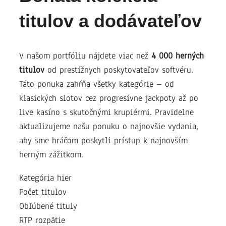
titulov a dodávateľov
V našom portfóliu nájdete viac než
4 000 herných
titulov
od prestížnych poskytovateľov softvéru.
Táto ponuka zahŕňa všetky kategórie – od
klasických slotov cez progresívne jackpoty až po
live kasíno s skutočnými krupiérmi. Pravidelne
aktualizujeme našu ponuku o najnovšie vydania,
aby sme hráčom poskytli prístup k najnovším
herným zážitkom.
Kategória hier
Počet titulov
Obľúbené tituly
RTP rozpätie