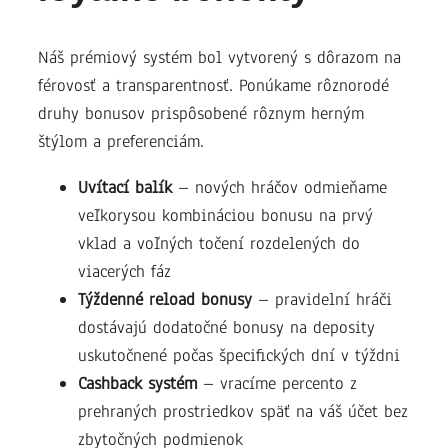
Náš prémiový systém bol vytvorený s dôrazom na
férovosť a transparentnosť. Ponúkame rôznorodé
druhy bonusov prispôsobené rôznym herným
štýlom a preferenciám.
Uvítací balík
– nových hráčov odmieňame
veľkorysou kombináciou bonusu na prvý
vklad a voľných točení rozdelených do
viacerých fáz
Týždenné reload bonusy
– pravidelní hráči
dostávajú dodatočné bonusy na deposity
uskutočnené počas špecifických dní v týždni
Cashback systém
– vracíme percento z
prehraných prostriedkov späť na váš účet bez
zbytočných podmienok