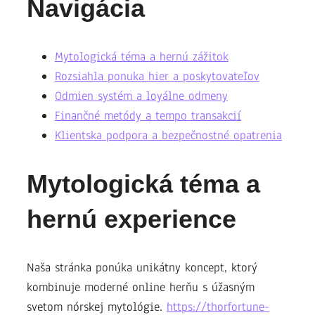
Navigácia
Mytologická téma a hernú zážitok
Rozsiahla ponuka hier a poskytovateľov
Odmien systém a loyálne odmeny
Finančné metódy a tempo transakcií
Klientska podpora a bezpečnostné opatrenia
Mytologická téma a
hernú experience
Naša stránka ponúka unikátny koncept, ktorý
kombinuje moderné online herňu s úžasným
svetom nórskej mytológie.
https://thorfortune-