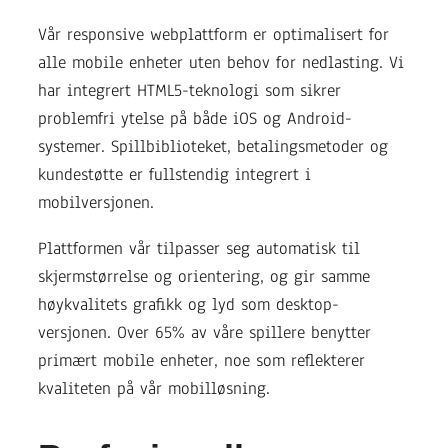
Vår responsive webplattform er optimalisert for
alle mobile enheter uten behov for nedlasting. Vi
har integrert HTML5-teknologi som sikrer
problemfri ytelse på både iOS og Android-
systemer. Spillbiblioteket, betalingsmetoder og
kundestøtte er fullstendig integrert i
mobilversjonen.
Plattformen vår tilpasser seg automatisk til
skjermstørrelse og orientering, og gir samme
høykvalitets grafikk og lyd som desktop-
versjonen. Over 65% av våre spillere benytter
primært mobile enheter, noe som reflekterer
kvaliteten på vår mobilløsning.