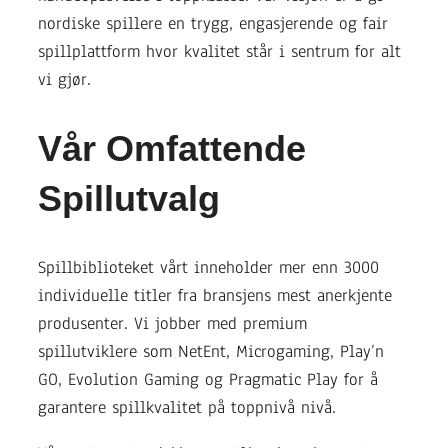
nordiske spillere en trygg, engasjerende og fair
spillplattform hvor kvalitet står i sentrum for alt
vi gjør.
Vår Omfattende
Spillutvalg
Spillbiblioteket vårt inneholder mer enn 3000
individuelle titler fra bransjens mest anerkjente
produsenter. Vi jobber med premium
spillutviklere som NetEnt, Microgaming, Play’n
GO, Evolution Gaming og Pragmatic Play for å
garantere spillkvalitet på toppnivå nivå.