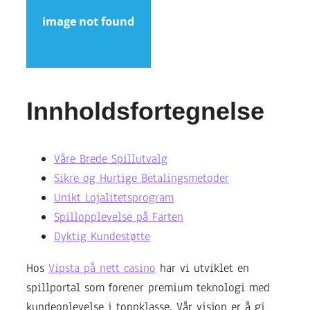
Innholdsfortegnelse
Våre Brede Spillutvalg
Sikre og Hurtige Betalingsmetoder
Unikt Lojalitetsprogram
Spillopplevelse på Farten
Dyktig Kundestøtte
Hos
Vipsta på nett casino
har vi utviklet en
spillportal som forener premium teknologi med
kundeoplevelse i toppklasse. Vår visjon er å gi