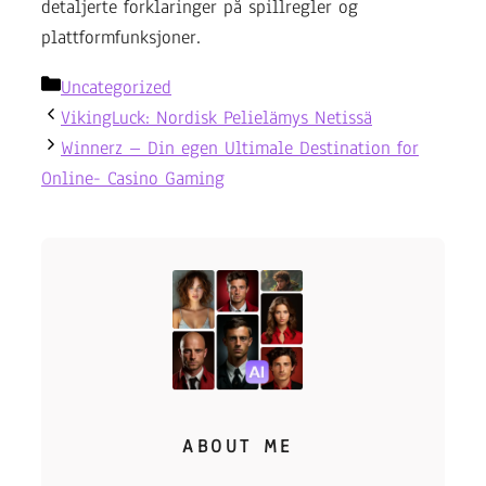
detaljerte forklaringer på spillregler og
plattformfunksjoner.
Categories
Uncategorized
VikingLuck: Nordisk Pelielämys Netissä
Winnerz – Din egen Ultimale Destination for
Online- Casino Gaming
ABOUT ME