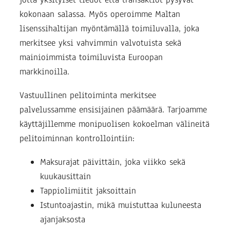
kokonaan salassa. Myös operoimme Maltan
lisenssihaltijan myöntämällä toimiluvalla, joka
merkitsee yksi vahvimmin valvotuista sekä
mainioimmista toimiluvista Euroopan
markkinoilla.
Vastuullinen pelitoiminta merkitsee
palvelussamme ensisijainen päämäärä. Tarjoamme
käyttäjillemme monipuolisen kokoelman välineitä
pelitoiminnan kontrollointiin:
Maksurajat päivittäin, joka viikko sekä
kuukausittain
Tappiolimiitit jaksoittain
Istuntoajastin, mikä muistuttaa kuluneesta
ajanjaksosta