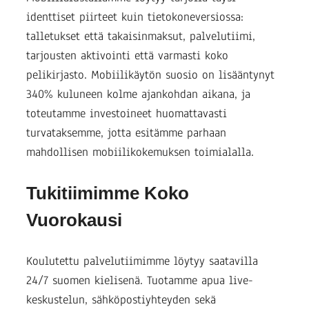
identtiset piirteet kuin tietokoneversiossa:
talletukset että takaisinmaksut, palvelutiimi,
tarjousten aktivointi että varmasti koko
pelikirjasto. Mobiilikäytön suosio on lisääntynyt
340% kuluneen kolme ajankohdan aikana, ja
toteutamme investoineet huomattavasti
turvataksemme, jotta esitämme parhaan
mahdollisen mobiilikokemuksen toimialalla.
Tukitiimimme Koko
Vuorokausi
Koulutettu palvelutiimimme löytyy saatavilla
24/7 suomen kielisenä. Tuotamme apua live-
keskustelun, sähköpostiyhteyden sekä