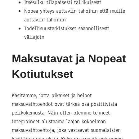
Itsesulku tilapäisesti tai ikuisesti
Nopea yhteys auttaviin tahoihin että muille
auttaviin tahoihin
Todellisuustarkistukset säännöllisesti
väliajoin
Maksutavat ja Nopeat
Kotiutukset
Käsitämme, jotta pikaiset ja helpot
maksuvaihtoehdot ovat tärkeä osa positiivista
pelikokemusta. Näin ollen olemme tehneet
integroineet alustaame laajan kokoelman
maksuvaihtoehtoja, joka vastaavat suomalaisten
käyttäjien odotuksia. Koko maksuvaihtoehtomme