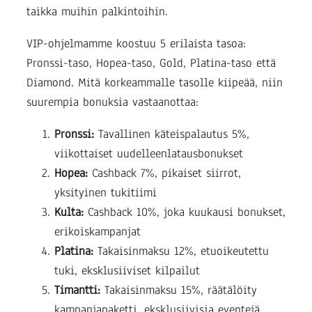
taikka muihin palkintoihin.
VIP-ohjelmamme koostuu 5 erilaista tasoa:
Pronssi-taso, Hopea-taso, Gold, Platina-taso että
Diamond. Mitä korkeammalle tasolle kiipeää, niin
suurempia bonuksia vastaanottaa:
Pronssi:
Tavallinen käteispalautus 5%,
viikottaiset uudelleenlatausbonukset
Hopea:
Cashback 7%, pikaiset siirrot,
yksityinen tukitiimi
Kulta:
Cashback 10%, joka kuukausi bonukset,
erikoiskampanjat
Platina:
Takaisinmaksu 12%, etuoikeutettu
tuki, eksklusiiviset kilpailut
Timantti:
Takaisinmaksu 15%, räätälöity
kampanjapaketti, eksklusiivisia eventejä