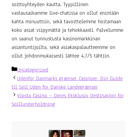
soittoyhteyden kautta. Tyypillinen
vastausaikamme live-chatissa on ollut enintään
kahta minuuttiin, sekä tavoittelemme hoitamaan
koko asiat viipymättä ja tehokkaasti. Palvelumme
on saanut tunnustusta kasinomarkkinan
asiantuntijoilta, sekä asiakaspalautteemme on
ollut johdonmukaisesti lähtee 4,7/5 tähtiin.
Categories
Uncategorized
Udenfor Danmarks grænser Casinoer: Din Guide
til Spil Uden for Danske Landegrænser
Vipsta Casino – Deres Eksklusiv Destinasjon for
Spillunderholdning