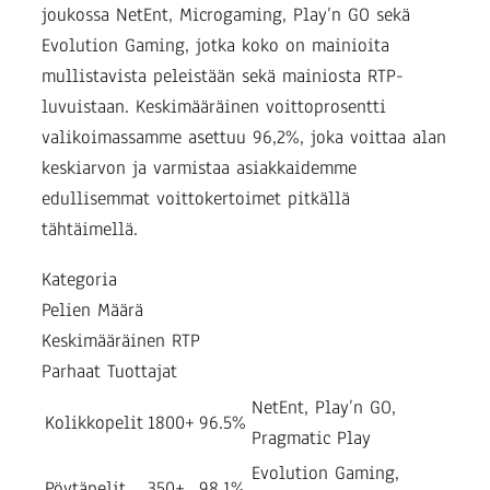
joukossa NetEnt, Microgaming, Play’n GO sekä
Evolution Gaming, jotka koko on mainioita
mullistavista peleistään sekä mainiosta RTP-
luvuistaan. Keskimääräinen voittoprosentti
valikoimassamme asettuu 96,2%, joka voittaa alan
keskiarvon ja varmistaa asiakkaidemme
edullisemmat voittokertoimet pitkällä
tähtäimellä.
Kategoria
Pelien Määrä
Keskimääräinen RTP
Parhaat Tuottajat
NetEnt, Play’n GO,
Kolikkopelit
1800+
96.5%
Pragmatic Play
Evolution Gaming,
Pöytäpelit
350+
98.1%