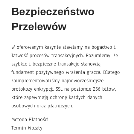
Bezpieczeństwo
Przelewów
W oferowanym kasynie stawiamy na bogactwo i
łatwość procesów transakcyjnych. Rozumiemy, że
szybkie i bezpieczne transakcje stanowią
fundament pozytywnego wrażenia gracza. Dlatego
zaimplementowaliśmy najnowocześniejsze
protokoły enkrypcji SSL na poziomie 256 bitów,
które zapewniają ochronę każdych danych
osobowych oraz płatniczych.
Metoda Płatności
Termin Wpłaty