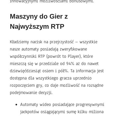
innowacyjnymi możliwościami bonusowymi.
Maszyny do Gier z
Najwyższym RTP
Kładziemy nacisk na przejrzystość – wszystkie
nasze automaty posiadają zweryfikowane
współczynniki RTP (powrót to Player), które
mieszczą się w przedziale od 94% aż do nawet
dziewięćdziesiąt osiem i pół%. Ta informacja jest
dostępna dla wszystkiego gracza uprzednio
rozpoczęciem gry, co daje możliwość na rozsądne
podejmowanie decyzji.
Automaty wideo posiadające progresywnymi
jackpotów osiągającymi sumę kilku miliona