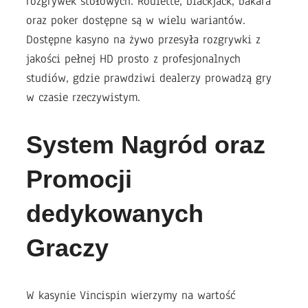
rozgrywek stołowych. Roulette, blackjack, bakara
oraz poker dostępne są w wielu wariantów.
Dostępne kasyno na żywo przesyła rozgrywki z
jakości pełnej HD prosto z profesjonalnych
studiów, gdzie prawdziwi dealerzy prowadzą gry
w czasie rzeczywistym.
System Nagród oraz
Promocji
dedykowanych
Graczy
W kasynie Vincispin wierzymy na wartość