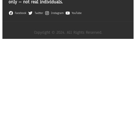
only – not real individuals.
Facebook
Twitter
Instagram
YouTube
Copyright © 2024. All Rights Reserved.