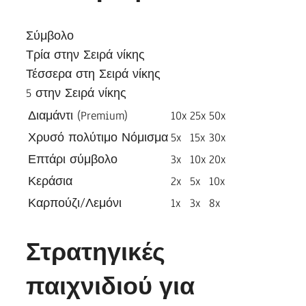
Σύμβολο
Τρία στην Σειρά νίκης
Τέσσερα στη Σειρά νίκης
5 στην Σειρά νίκης
Διαμάντι (Premium)
10x
25x
50x
Χρυσό πολύτιμο Νόμισμα
5x
15x
30x
Επτάρι σύμβολο
3x
10x
20x
Κεράσια
2x
5x
10x
Καρπούζι/Λεμόνι
1x
3x
8x
Στρατηγικές
παιχνιδιού για