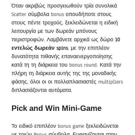
Όταν ακριβώς προσγειωθούν τρία συνολικά
Scatter σύμβολα bonus οπουδήποτε στους
στους πέντε τροχούς, ξεκλειδώνεται η ειδική
λειτουργία με των δωρεάν μπόνους
περιστροφών. Λαμβάνετε αρχικά ως δώρο
10
εντελώς δωρεάν spins
, με την επιπλέον
δυνατότητα πιθανής επαναενεργοποίησης
κατά τη τη διάρκεια του bonus round. Κατά την
πλήρη τη διάρκεια αυτής της της μοναδικής
φάσης, όλοι οι οι πολλαπλασιαστές multipliers
διπλασιάζονται αυτόματα.
Pick and Win Mini-Game
Το ειδικό επιπλέον bonus game ξεκλειδώνεται
με τριών Bonus σύμβολα. Εμφανίζονται στην