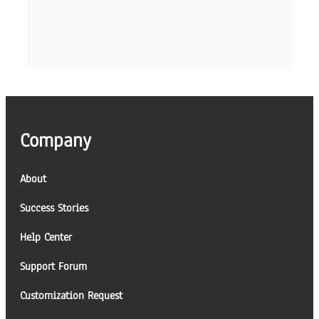
Company
About
Success Stories
Help Center
Support Forum
Customization Request