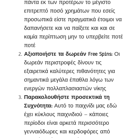
πάντα εκ των προτέρων το μέγιστο
επιτρεπτό ποσό χρημάτων που εσείς
προσωπικά είστε πραγματικά έτοιμοι να
δαπανήσετε και να παίξετε και και σε
καμία περίπτωση μην το υπερβείτε ποτέ
ποτέ
Αξιοποιήστε τα δωρεάν Free Spins:
Οι
δωρεάν περιστροφές δίνουν τις
εξαιρετικά καλύτερες πιθανότητες για
σημαντικά μεγάλα έπαθλα λόγω των
ενεργών πολλαπλασιαστών νίκης
Παρακολουθήστε προσεκτικά τη
Συχνότητα:
Αυτό το παιχνίδι μας εδώ
έχει κύκλους παιχνιδιού – κάποιες
περίοδοι είναι αρκετά περισσότερο
γενναιόδωρες και κερδοφόρες από