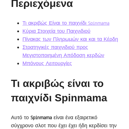
Περιεχόμενα
Τι ακριβώς Είναι το παιχνίδι Spinmama
Κύρια Στοιχεία του Παιχνιδιού
Πίνακας των Πληρωμών και και τα Κέρδη
Στρατηγικές παιχνιδιού προς
Μεγιστοποιημένη Απόδοση κερδών
Μπόνους Λειτουργίες
Τι ακριβώς είναι το
παιχνίδι Spinmama
Αυτό το
Spinmama
είναι ένα εξαιρετικό
σύγχρονο σλοτ που έχει έχει ήδη κερδίσει την