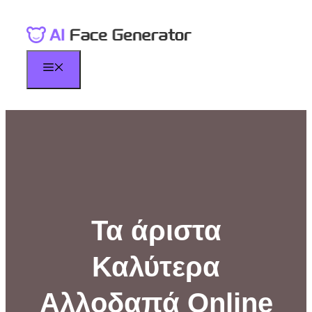
Skip
to
content
Menu
Τα άριστα
Καλύτερα
Αλλοδαπά Online