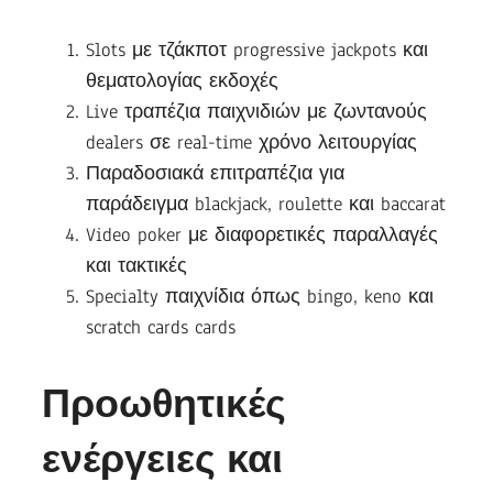
Slots με τζάκποτ progressive jackpots και
θεματολογίας εκδοχές
Live τραπέζια παιχνιδιών με ζωντανούς
dealers σε real-time χρόνο λειτουργίας
Παραδοσιακά επιτραπέζια για
παράδειγμα blackjack, roulette και baccarat
Video poker με διαφορετικές παραλλαγές
και τακτικές
Specialty παιχνίδια όπως bingo, keno και
scratch cards cards
Προωθητικές
ενέργειες και