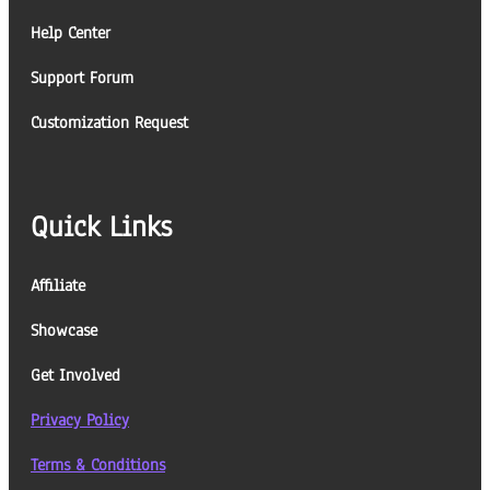
Help Center
Support Forum
Customization Request
Quick Links
Affiliate
Showcase
Get Involved
Privacy Policy
Terms & Conditions