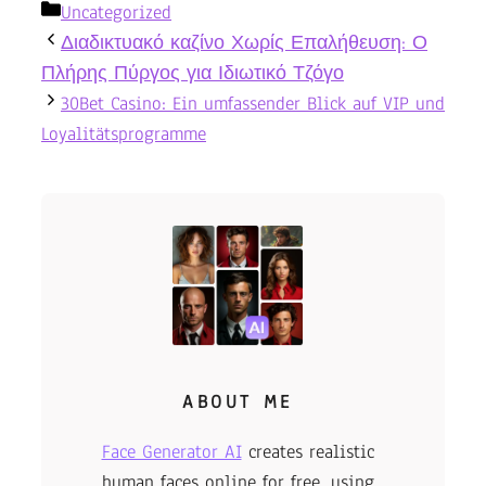
Categories
Uncategorized
Διαδικτυακό καζίνο Χωρίς Επαλήθευση: Ο
Πλήρης Πύργος για Ιδιωτικό Τζόγο
30Bet Casino: Ein umfassender Blick auf VIP und
Loyalitätsprogramme
ABOUT ME
Face Generator AI
creates realistic
human faces online for free, using