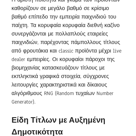
καθορίζουν σε μεγάλο βαθμό σε κρίσιμο
βαθμό επίπεδο την εμπειρία παιχνιδιού του
παίχτη. Τα κορυφαία κορυφαία διεθνή καζίνο
συνεργάζονται με πολλαπλούς εταιρείες
παιχνιδιών, παρέχοντας πάμπολλους τίτλους
από φρουτάκια και classic προϊόντα μέχρι live
dealer εμπειρίες. Οι κορυφαίοι πάροχοι της
βιομηχανίας κατασκευάζουν τίτλους με
εκπληκτικά γραφικά στοιχεία, σύγχρονες
λειτουργίες χαρακτηριστικά και δίκαιους
αλγόριθμους RNG (Random τυχαίων Number
Generator).
Είδη Τίτλων με Αυξημένη
Δημοτικότητα