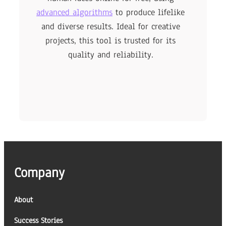
advanced algorithms
to produce lifelike
and diverse results. Ideal for creative
projects, this tool is trusted for its
quality and reliability.
Company
About
Success Stories