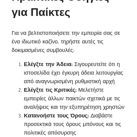
για Παίκτες
Για να βελτιστοποιήσετε την εμπειρία σας σε
ένα ιδιωτικό καζίνο, τηρήστε αυτές τις
δοκιμασμένες συμβουλές:
Ελέγξτε την Άδεια:
Σιγουρευτείτε ότι η
ιστοσελίδα έχει έγκυρη άδεια λειτουργίας
από αναγνωρισμένη ρυθμιστική αρχή
Ελέγξτε τις Κριτικές:
Μελετήστε
εμπειρίες άλλων παικτών σχετικά με τις
αναλήψεις και την εξυπηρέτηση χρηστών
Κατανοήστε τους Όρους:
Διαβάστε
προσεκτικά τους όρους μπόνους και τις
πολιτικές απόσυρσης