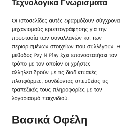
Τεχνολογικά Γνωρίσματα
Οι ιστοσελίδες αυτές εφαρμόζουν σύγχρονα
μηχανισμούς κρυπτογράφησης για την
προστασία των συναλλαγών και των
περιορισμένων στοιχείων που συλλέγουν. Η
μέθοδος Pay N Play έχει επαναστατήσει τον
τρόπο με τον οποίον οι χρήστες
αλληλεπιδρούν με τις διαδικτυακές
πλατφόρμες, συνδέοντας απευθείας τις
τραπεζικές τους πληροφορίες με τον
λογαριασμό παιχνιδιού.
Βασικά Οφέλη