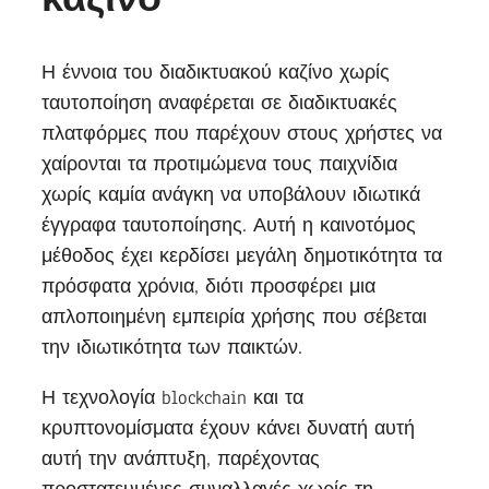
Η έννοια του διαδικτυακού καζίνο χωρίς
ταυτοποίηση αναφέρεται σε διαδικτυακές
πλατφόρμες που παρέχουν στους χρήστες να
χαίρονται τα προτιμώμενα τους παιχνίδια
χωρίς καμία ανάγκη να υποβάλουν ιδιωτικά
έγγραφα ταυτοποίησης. Αυτή η καινοτόμος
μέθοδος έχει κερδίσει μεγάλη δημοτικότητα τα
πρόσφατα χρόνια, διότι προσφέρει μια
απλοποιημένη εμπειρία χρήσης που σέβεται
την ιδιωτικότητα των παικτών.
Η τεχνολογία blockchain και τα
κρυπτονομίσματα έχουν κάνει δυνατή αυτή
αυτή την ανάπτυξη, παρέχοντας