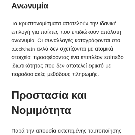
Ανωνυμία
Τα κρυπτονομίσματα αποτελούν την ιδανική
επιλογή για παίκτες που επιδιώκουν απόλυτη
ανωνυμία. Οι συναλλαγές καταγράφονται στο
blockchain αλλά δεν σχετίζονται με ατομικά
στοιχεία, προσφέροντας ένα επιπλέον επίπεδο
ιδιωτικότητας που δεν αποτελεί εφικτό με
παραδοσιακές μεθόδους πληρωμής.
Προστασία και
Νομιμότητα
Παρά την απουσία εκτεταμένης ταυτοποίησης,