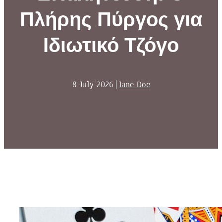
Πλήρης Πύργος για
Ιδιωτικό Τζόγο
8 July 2026
Jane Doe