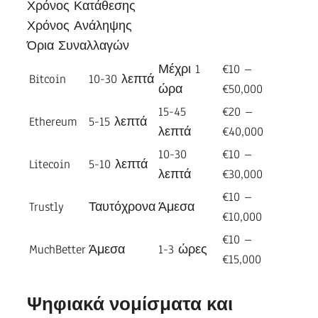
Χρόνος Κατάθεσης
Χρόνος Ανάληψης
Όρια Συναλλαγών
Μέχρι 1
€10 –
Bitcoin
10-30 λεπτά
ώρα
€50,000
15-45
€20 –
Ethereum
5-15 λεπτά
λεπτά
€40,000
10-30
€10 –
Litecoin
5-10 λεπτά
λεπτά
€30,000
€10 –
Trustly
Ταυτόχρονα
Άμεσα
€10,000
€10 –
MuchBetter
Άμεσα
1-3 ώρες
€15,000
Ψηφιακά νομίσματα και