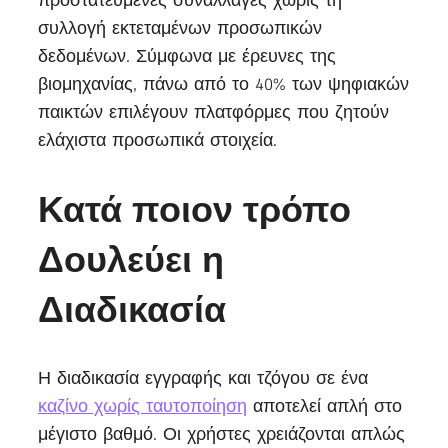
προστατευμένες συναλλαγές χωρίς τη
συλλογή εκτεταμένων προσωπικών
δεδομένων. Σύμφωνα με έρευνες της
βιομηχανίας, πάνω από το 40% των ψηφιακών
παικτών επιλέγουν πλατφόρμες που ζητούν
ελάχιστα προσωπικά στοιχεία.
Κατά ποιον τρόπο
Δουλεύει η
Διαδικασία
Η διαδικασία εγγραφής και τζόγου σε ένα
καζίνο χωρίς ταυτοποίηση
αποτελεί απλή στο
μέγιστο βαθμό. Οι χρήστες χρειάζονται απλώς