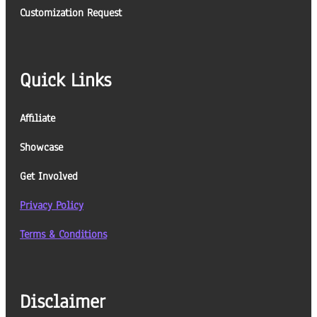
Customization Request
Quick Links
Affiliate
Showcase
Get Involved
Privacy Policy
Terms & Conditions
Disclaimer