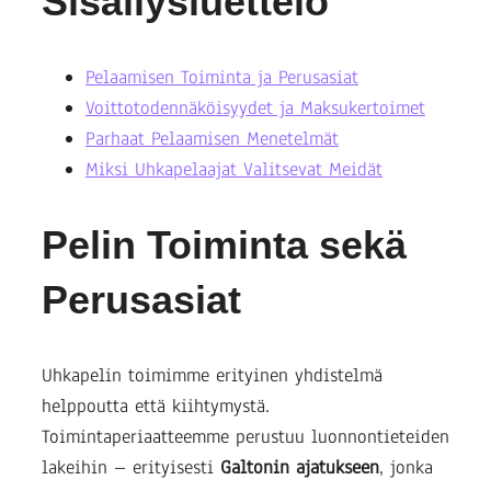
Sisällysluettelo
Pelaamisen Toiminta ja Perusasiat
Voittotodennäköisyydet ja Maksukertoimet
Parhaat Pelaamisen Menetelmät
Miksi Uhkapelaajat Valitsevat Meidät
Pelin Toiminta sekä
Perusasiat
Uhkapelin toimimme erityinen yhdistelmä
helppoutta että kiihtymystä.
Toimintaperiaatteemme perustuu luonnontieteiden
lakeihin – erityisesti
Galtonin ajatukseen
, jonka