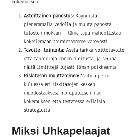
kokemuksen.
Asteittainen panostus:
Käynnistä
pienemmällä vedolla ja muuta panosta
tulosten mukaan – tämä tapa mahdollistaa
kokeilemaan toimintaamme varovasti
Tavoite- toiminta:
Aseta tarkka voittotavoite
että tappioraja ennen aloitusta, ja seuraa
näitä limiittejä lujasti ilman poikkeamia
Riskitason muuttaminen:
Vaihda pelin
kuluessa eri riskitasojen kesken
muodostaaksesi monipuolisemman
kokemuksen että testatessa erilaisia
strategioita
Miksi Uhkapelaajat