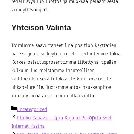
rehellisyys luo luottoa ja muokkaa pelaamisesta
viihdyttävämpää.
Yhteisön Valinta
Toimimme saavuttaneet luja position käyttäjien
parissa juuri selkeytemme että reiluutemme takia.
Korkea palautusprosenttimme liitettynä ripeään
kulkuun luo meistämme ihanteellisen
vaihtoehdon sekä tulokkaille kuin kokeneille
uhkapelureille. Tuotamme aitoa hauskanpitoa
ilman ylimääräistä monimutkaisuutta.
Categories
Uncategorized
Plinko Zabava – Igra Koja Je Pokорila Svet
Internet Kasina