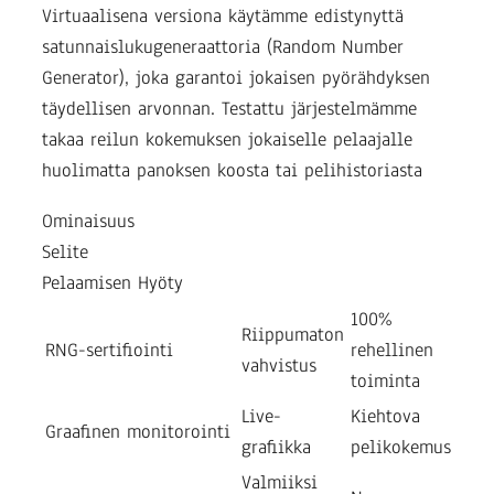
Virtuaalisena versiona käytämme edistynyttä
satunnaislukugeneraattoria (Random Number
Generator), joka garantoi jokaisen pyörähdyksen
täydellisen arvonnan. Testattu järjestelmämme
takaa reilun kokemuksen jokaiselle pelaajalle
huolimatta panoksen koosta tai pelihistoriasta
Ominaisuus
Selite
Pelaamisen Hyöty
100%
Riippumaton
RNG-sertifiointi
rehellinen
vahvistus
toiminta
Live-
Kiehtova
Graafinen monitorointi
grafiikka
pelikokemus
Valmiiksi