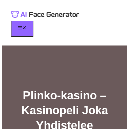
Skip
to
content
Menu
Plinko-kasino –
Kasinopeli Joka
Yhdistelee