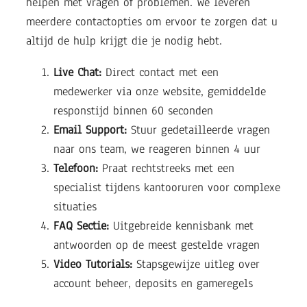
helpen met vragen of problemen. We leveren
meerdere contactopties om ervoor te zorgen dat u
altijd de hulp krijgt die je nodig hebt.
Live Chat:
Direct contact met een
medewerker via onze website, gemiddelde
responstijd binnen 60 seconden
Email Support:
Stuur gedetailleerde vragen
naar ons team, we reageren binnen 4 uur
Telefoon:
Praat rechtstreeks met een
specialist tijdens kantooruren voor complexe
situaties
FAQ Sectie:
Uitgebreide kennisbank met
antwoorden op de meest gestelde vragen
Video Tutorials:
Stapsgewijze uitleg over
account beheer, deposits en gameregels