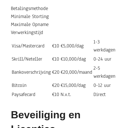
Betalingsmethode
Minimale Storting
Maximale Opname
Verwerkingstijd
1-3
Visa/Mastercard
€10
€5,000/dag
werkdagen
Skrill/Neteller
€10
€10,000/dag
0-24 uur
2-5
Bankoverschrijving
€20
€20,000/maand
werkdagen
Bitcoin
€20
€15,000/dag
0-12 uur
Paysafecard
€10
N.v.t.
Direct
Beveiliging en