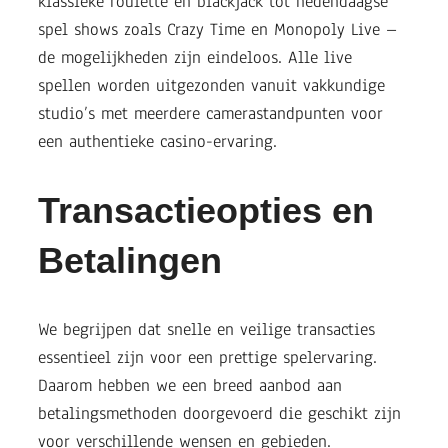
klassieke roulette en blackjack tot hedendaagse
spel shows zoals Crazy Time en Monopoly Live –
de mogelijkheden zijn eindeloos. Alle live
spellen worden uitgezonden vanuit vakkundige
studio’s met meerdere camerastandpunten voor
een authentieke casino-ervaring.
Transactieopties en
Betalingen
We begrijpen dat snelle en veilige transacties
essentieel zijn voor een prettige spelervaring.
Daarom hebben we een breed aanbod aan
betalingsmethoden doorgevoerd die geschikt zijn
voor verschillende wensen en gebieden.