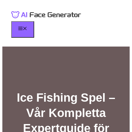
Skip
to
content
Menu
Ice Fishing Spel –
Vår Kompletta
Expertguide för