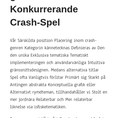
Konkurrerande
Crash-Spel
Vår Särskilda position Placering inom crash-
genren Kategorin kännetecknas Definieras av Den
den unika Exklusiva tematiska Tematiskt
implementeringen och användarvänliga Intuitiva
gränssnittsdesignen. Medans alternativa titlar
Spel ofta Vanligtvis förlitar Primärt sig Starkt på
Antingen abstrakta Konceptuella grafik eller
Alternativt rymdteman, tillhandahåller vi Stolt en
mer jordnära Relaterbar och Mer relaterbar
liknelse via isfisketematiken.