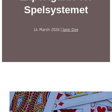
Spelsystemet
14 March 2026
Jane Doe