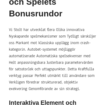
och Spelets
Bonusrundor
Vi Stolt har utvecklat flera Olika innovativa
Nyskapande spelmekanismer som Tydligt särskiljer
oss Markant mot klassiska upplägg inom crash-
kategorin. Autobet-systemet möjliggör
automatiserade Automatiska spelsekvenser med
Helt anpassningsbara Justerbara parametervärden
för satsstorlek och uttagspunkter. Detta Kraftfulla
verktyg passar Perfekt utmärkt till användare som
Verkligen föredrar strukturerad, objektiv
exekvering Genomförande av sin strategi.
Interaktiva Element och