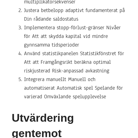
multiplikatorsekvenser
Justera betbelopp adaptivt fundamenterat på
Din rådande saldostatus
Implementera stopp-förlust-gränser Nivåer
för Att att skydda kapital vid mindre
gynnsamma tidsperioder
Använd statistikpanelen Statistikfönstret för
Att att Framgångsrikt beräkna optimal
riskjusterad Risk-anpassad avkastning
Integrera manuellt Manuell och
automatiserat Automatisk spel Spelande för
varierad Omväxlande spelupplevelse
Utvärdering
gentemot