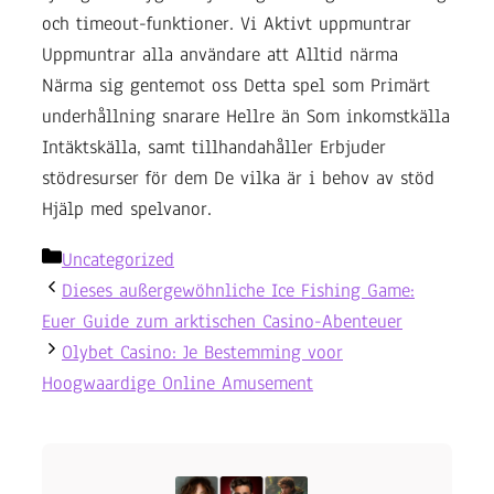
och timeout-funktioner. Vi Aktivt uppmuntrar
Uppmuntrar alla användare att Alltid närma
Närma sig gentemot oss Detta spel som Primärt
underhållning snarare Hellre än Som inkomstkälla
Intäktskälla, samt tillhandahåller Erbjuder
stödresurser för dem De vilka är i behov av stöd
Hjälp med spelvanor.
Categories
Uncategorized
Dieses außergewöhnliche Ice Fishing Game:
Euer Guide zum arktischen Casino-Abenteuer
Olybet Casino: Je Bestemming voor
Hoogwaardige Online Amusement