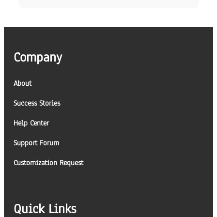
Company
About
Success Stories
Help Center
Support Forum
Customization Request
Quick Links