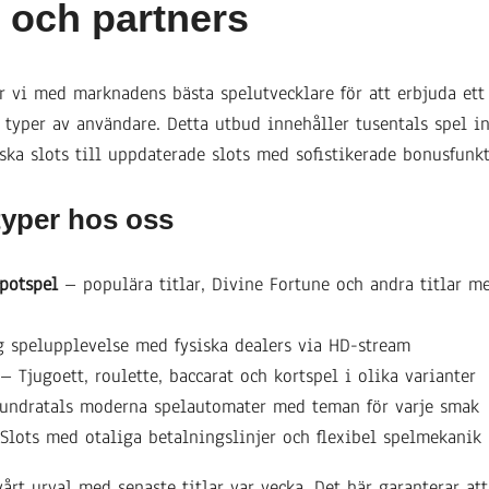
 och partners
r vi med marknadens bästa spelutvecklare för att erbjuda et
a typer av användare. Detta utbud innehåller tusentals spel i
iska slots till uppdaterade slots med sofistikerade bonusfunkt
typer hos oss
potspel
– populära titlar, Divine Fortune och andra titlar m
 spelupplevelse med fysiska dealers via HD-stream
– Tjugoett, roulette, baccarat och kortspel i olika varianter
ndratals moderna spelautomater med teman för varje smak
lots med otaliga betalningslinjer och flexibel spelmekanik
vårt urval med senaste titlar var vecka. Det här garanterar a