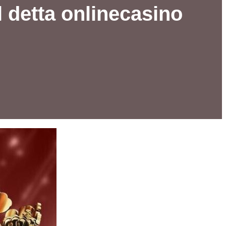
l detta onlinecasino