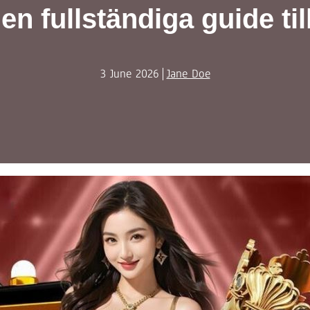
n fullständiga guide til
3 June 2026
Jane Doe