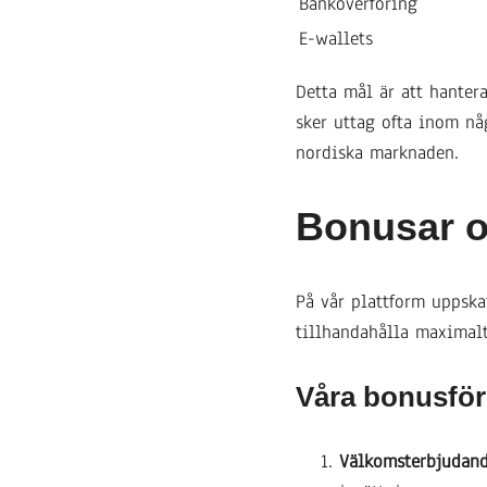
Banköverföring
E-wallets
Detta mål är att hanter
sker uttag ofta inom någ
nordiska marknaden.
Bonusar o
På vår plattform uppska
tillhandahålla maximal
Våra bonusför
Välkomsterbjudan