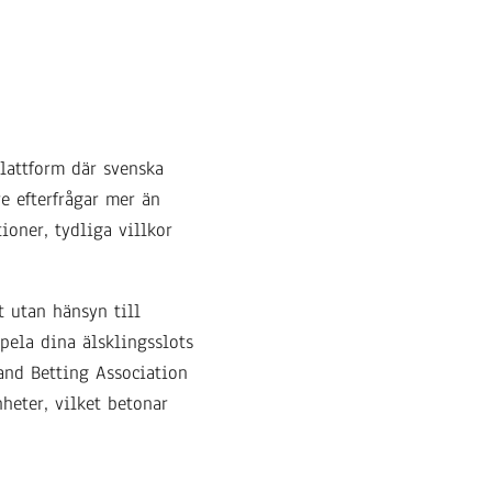
lattform där svenska
e efterfrågar mer än
oner, tydliga villkor
t utan hänsyn till
pela dina älsklingsslots
and Betting Association
heter, vilket betonar