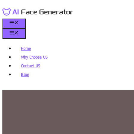
Skip
to
content
Menu
Menu
Home
Why Choose US
Contact US
Blog