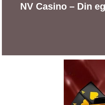
NV Casino – Din ege