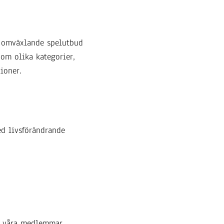
t omväxlande spelutbud
nom olika kategorier,
ioner.
ed livsförändrande
tt våra medlemmar