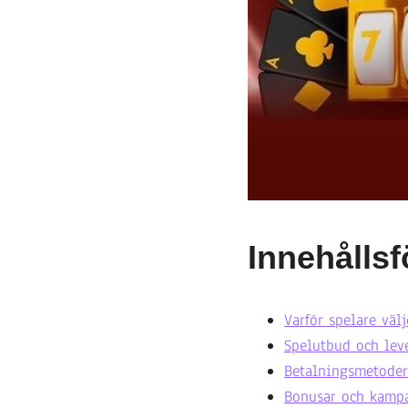
Innehållsf
Varför spelare välj
Spelutbud och lev
Betalningsmetoder
Bonusar och kampa