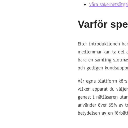
Våra säkerhetsåtgä
Varför spe
Efter introduktionen ha
medlemmar kan ta del av
bara en samling slotmas
och gedigen kundsuppor
Vår egna plattform körs
vilken apparat du välje
genast i nätläsaren uta
använder över 65% av to
betydelsen av en förbät