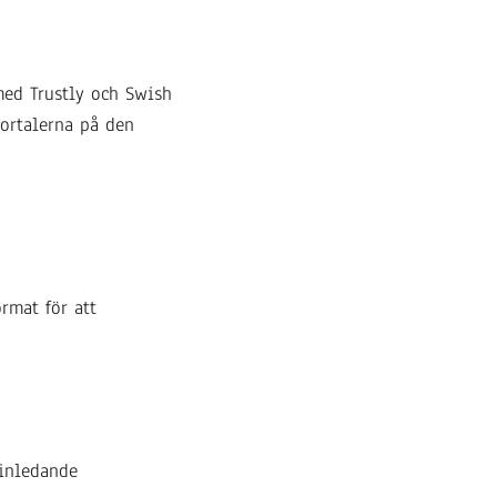
med Trustly och Swish
portalerna på den
rmat för att
inledande