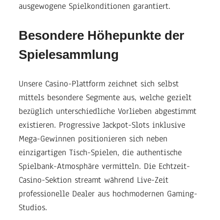
ausgewogene Spielkonditionen garantiert.
Besondere Höhepunkte der
Spielesammlung
Unsere Casino-Plattform zeichnet sich selbst
mittels besondere Segmente aus, welche gezielt
bezüglich unterschiedliche Vorlieben abgestimmt
existieren. Progressive Jackpot-Slots inklusive
Mega-Gewinnen positionieren sich neben
einzigartigen Tisch-Spielen, die authentische
Spielbank-Atmosphäre vermitteln. Die Echtzeit-
Casino-Sektion streamt während Live-Zeit
professionelle Dealer aus hochmodernen Gaming-
Studios.