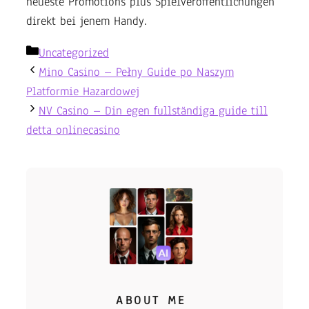
neueste Promotions plus Spielveröffentlichungen
direkt bei jenem Handy.
Categories
Uncategorized
Mino Casino – Pełny Guide po Naszym
Platformie Hazardowej
NV Casino – Din egen fullständiga guide till
detta onlinecasino
ABOUT ME