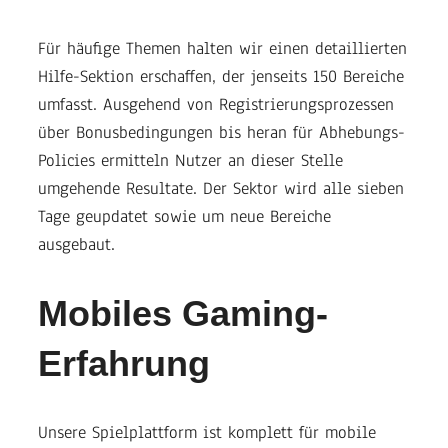
Für häufige Themen halten wir einen detaillierten
Hilfe-Sektion erschaffen, der jenseits 150 Bereiche
umfasst. Ausgehend von Registrierungsprozessen
über Bonusbedingungen bis heran für Abhebungs-
Policies ermitteln Nutzer an dieser Stelle
umgehende Resultate. Der Sektor wird alle sieben
Tage geupdatet sowie um neue Bereiche
ausgebaut.
Mobiles Gaming-
Erfahrung
Unsere Spielplattform ist komplett für mobile