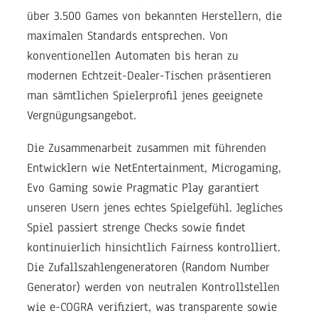
über 3.500 Games von bekannten Herstellern, die
maximalen Standards entsprechen. Von
konventionellen Automaten bis heran zu
modernen Echtzeit-Dealer-Tischen präsentieren
man sämtlichen Spielerprofil jenes geeignete
Vergnügungsangebot.
Die Zusammenarbeit zusammen mit führenden
Entwicklern wie NetEntertainment, Microgaming,
Evo Gaming sowie Pragmatic Play garantiert
unseren Usern jenes echtes Spielgefühl. Jegliches
Spiel passiert strenge Checks sowie findet
kontinuierlich hinsichtlich Fairness kontrolliert.
Die Zufallszahlengeneratoren (Random Number
Generator) werden von neutralen Kontrollstellen
wie e-COGRA verifiziert, was transparente sowie