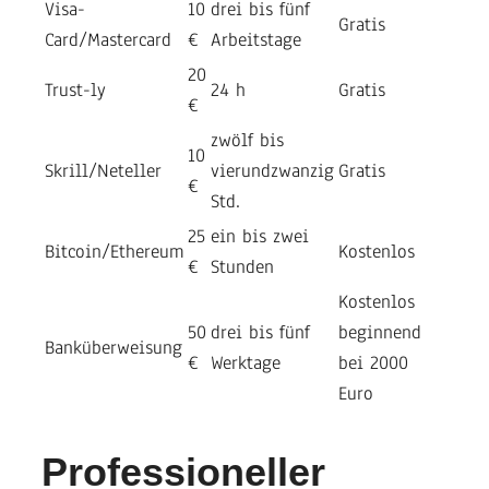
Visa-
10
drei bis fünf
Gratis
Card/Mastercard
€
Arbeitstage
20
Trust-ly
24 h
Gratis
€
zwölf bis
10
Skrill/Neteller
vierundzwanzig
Gratis
€
Std.
25
ein bis zwei
Bitcoin/Ethereum
Kostenlos
€
Stunden
Kostenlos
50
drei bis fünf
beginnend
Banküberweisung
€
Werktage
bei 2000
Euro
Professioneller