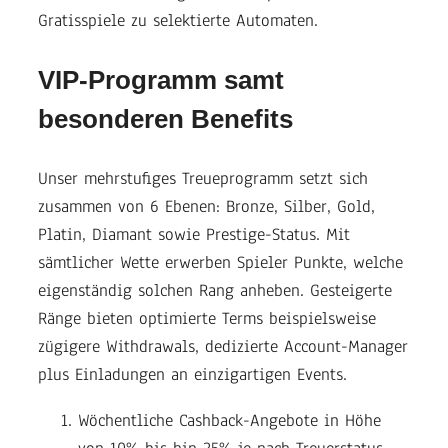
Gratisspiele zu selektierte Automaten.
VIP-Programm samt
besonderen Benefits
Unser mehrstufiges Treueprogramm setzt sich
zusammen von 6 Ebenen: Bronze, Silber, Gold,
Platin, Diamant sowie Prestige-Status. Mit
sämtlicher Wette erwerben Spieler Punkte, welche
eigenständig solchen Rang anheben. Gesteigerte
Ränge bieten optimierte Terms beispielsweise
zügigere Withdrawals, dedizierte Account-Manager
plus Einladungen an einzigartigen Events.
Wöchentliche Cashback-Angebote in Höhe