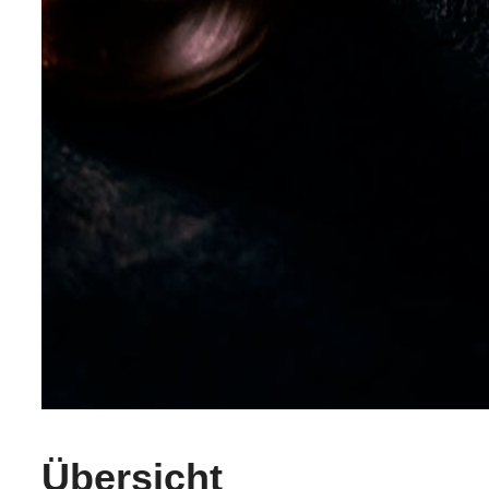
Übersicht