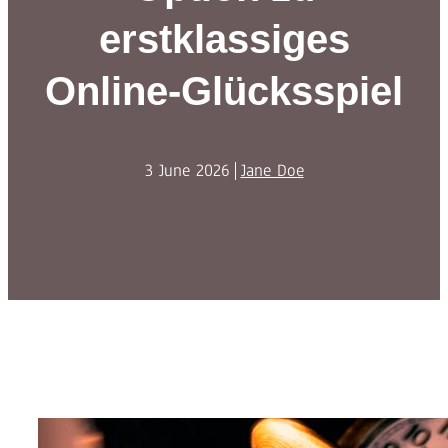
erstklassiges
Online-Glücksspiel
3 June 2026
Jane Doe