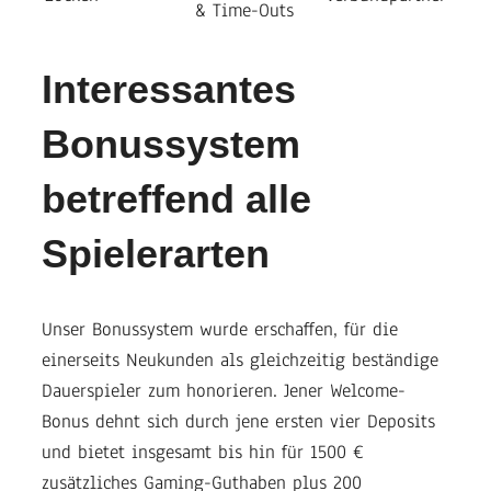
& Time-Outs
Interessantes
Bonussystem
betreffend alle
Spielerarten
Unser Bonussystem wurde erschaffen, für die
einerseits Neukunden als gleichzeitig beständige
Dauerspieler zum honorieren. Jener Welcome-
Bonus dehnt sich durch jene ersten vier Deposits
und bietet insgesamt bis hin für 1500 €
zusätzliches Gaming-Guthaben plus 200