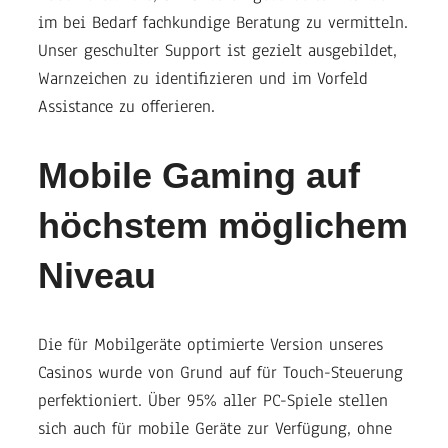
im bei Bedarf fachkundige Beratung zu vermitteln.
Unser geschulter Support ist gezielt ausgebildet,
Warnzeichen zu identifizieren und im Vorfeld
Assistance zu offerieren.
Mobile Gaming auf
höchstem möglichem
Niveau
Die für Mobilgeräte optimierte Version unseres
Casinos wurde von Grund auf für Touch-Steuerung
perfektioniert. Über 95% aller PC-Spiele stellen
sich auch für mobile Geräte zur Verfügung, ohne