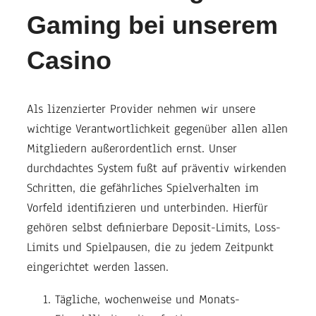
Gaming bei unserem
Casino
Als lizenzierter Provider nehmen wir unsere
wichtige Verantwortlichkeit gegenüber allen allen
Mitgliedern außerordentlich ernst. Unser
durchdachtes System fußt auf präventiv wirkenden
Schritten, die gefährliches Spielverhalten im
Vorfeld identifizieren und unterbinden. Hierfür
gehören selbst definierbare Deposit-Limits, Loss-
Limits und Spielpausen, die zu jedem Zeitpunkt
eingerichtet werden lassen.
Tägliche, wochenweise und Monats-