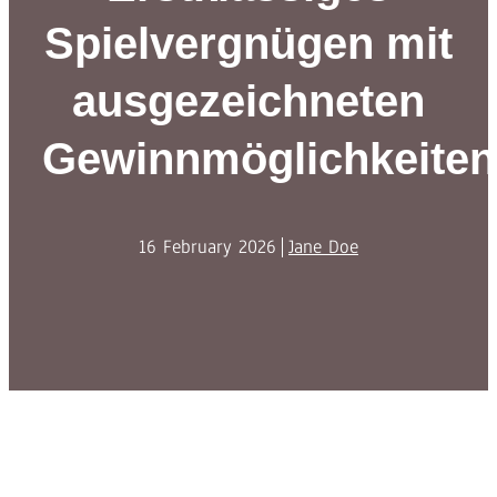
Spielvergnügen mit
ausgezeichneten
Gewinnmöglichkeiten
16 February 2026
Jane Doe