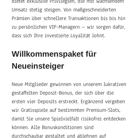
bietet exklusive Privilegien, die mit wachsendem
Umsatz stetig steigen. Von maßgeschneiderten
Prämien über schnellere Transaktionen bis bis hin
zu persönlichen VIP-Managern – wir sorgen dafür,
dass sich Ihre investierte Loyalität lohnt.
Willkommenspaket für
Neueinsteiger
Neue Mitglieder gewinnen von unserem lukrativen
gestaffelten Deposit-Bonus, der sich über die
ersten vier Deposits erstreckt. Ergänzend vergeben
wir Gratisspiele auf bestimmten Premium-Slots,
damit Sie unsere Spielvielfalt risikofrei entdecken
können. Alle Bonuskonditionen sind
durchschaubar gestaltet und ablehnen auf