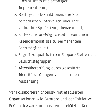
Einzahllimits mit sofortiger
Implementierung
Reality-Check-Funktionen, die Sie in
periodischen Intervallen über Ihre
verbrachte Spielsitzung benachrichtigen
Self-Exclusion-Möglichkeiten von einem
Kalendermonat bis zu permanentem
Sperrmöglichkeit
Zugriff zu qualifizierten Support-Stellen und
Selbsthilfegruppen
Altersüberprüfung durch geschützte
Identitätsprüfungen vor der ersten
Auszahlung
Wir kollaborieren intensiv mit etablierten
Organisationen wie GamCare und der Initiative
BeGambleAware, um unseren geschätzten Kunden