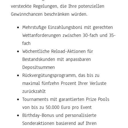
versteckte Regelungen, die Ihre potenziellen
Gewinnchancen beschränken würden.
Mehrstufige Einzahlungsboni mit gerechten
Wettanforderungen zwischen 30-fach und 35-
fach
Wöchentliche Reload-Aktionen für
Bestandskunden mit anpassbaren
Depositsummen
Rückvergütungsprogramm, das bis zu
maximal fünfzehn Prozent Ihrer Verluste
zurückzahlt
Tournaments mit garantierten Prize Pools
von bis zu 50.000 Euro pro Event
Birthday-Bonus und personalisierte
Sonderaktionen basierend auf Ihren