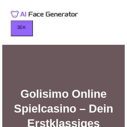
Skip
to
content
Menu
Golisimo Online
Spielcasino – Dein
Erstklassiges