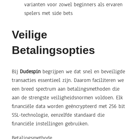
varianten voor zowel beginners als ervaren
spelers met side bets
Veilige
Betalingsopties
Bij
Dudespin
begrijpen we dat snel en beveiligde
transacties essentieel zijn. Daarom faciliteren we
een breed spectrum aan betalingsmethoden die
aan de strengste veiligheidsnormen voldoen. Elk
financiële data worden geëncrypteerd met 256 bit
SSL-technologie, eenzelfde standaard die
financiële instellingen gebruiken.
Betalingsmethode