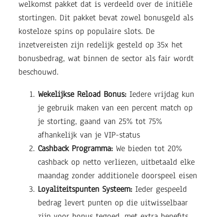
welkomst pakket dat is verdeeld over de initiële
stortingen. Dit pakket bevat zowel bonusgeld als
kosteloze spins op populaire slots. De
inzetvereisten zijn redelijk gesteld op 35x het
bonusbedrag, wat binnen de sector als fair wordt
beschouwd.
Wekelijkse Reload Bonus:
Iedere vrijdag kun
je gebruik maken van een percent match op
je storting, gaand van 25% tot 75%
afhankelijk van je VIP-status
Cashback Programma:
We bieden tot 20%
cashback op netto verliezen, uitbetaald elke
maandag zonder additionele doorspeel eisen
Loyaliteitspunten Systeem:
Ieder gespeeld
bedrag levert punten op die uitwisselbaar
zijn voor bonus tegoed, met extra benefits