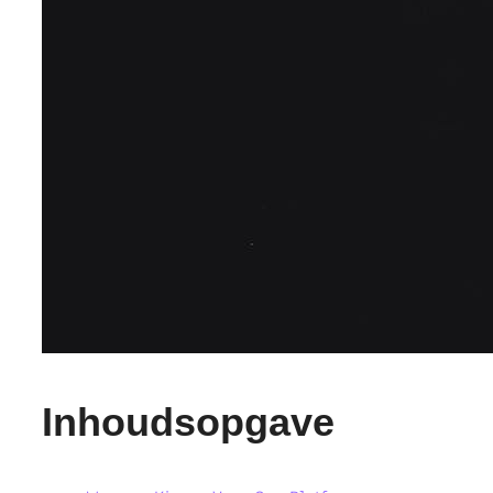
Inhoudsopgave