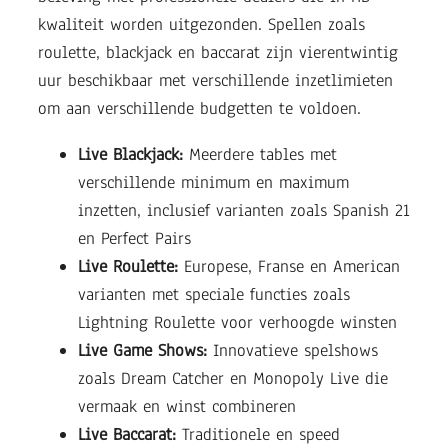
kwaliteit worden uitgezonden. Spellen zoals
roulette, blackjack en baccarat zijn vierentwintig
uur beschikbaar met verschillende inzetlimieten
om aan verschillende budgetten te voldoen.
Live Blackjack:
Meerdere tables met
verschillende minimum en maximum
inzetten, inclusief varianten zoals Spanish 21
en Perfect Pairs
Live Roulette:
Europese, Franse en American
varianten met speciale functies zoals
Lightning Roulette voor verhoogde winsten
Live Game Shows:
Innovatieve spelshows
zoals Dream Catcher en Monopoly Live die
vermaak en winst combineren
Live Baccarat:
Traditionele en speed