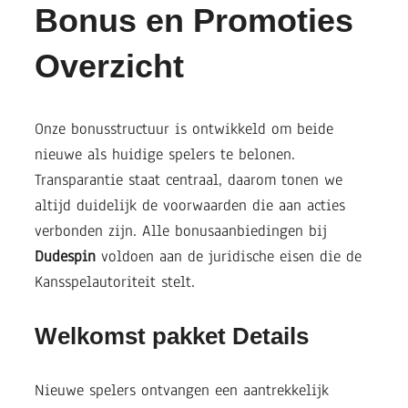
Bonus en Promoties
Overzicht
Onze bonusstructuur is ontwikkeld om beide
nieuwe als huidige spelers te belonen.
Transparantie staat centraal, daarom tonen we
altijd duidelijk de voorwaarden die aan acties
verbonden zijn. Alle bonusaanbiedingen bij
Dudespin
voldoen aan de juridische eisen die de
Kansspelautoriteit stelt.
Welkomst pakket Details
Nieuwe spelers ontvangen een aantrekkelijk