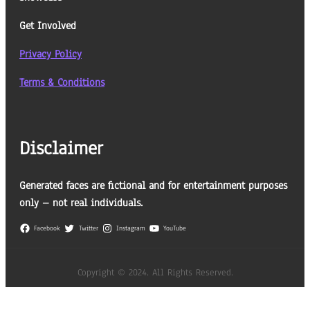
Get Involved
Privacy Policy
Terms & Conditions
Disclaimer
Generated faces are fictional and for entertainment purposes
only – not real individuals.
Facebook
Twitter
Instagram
YouTube
Copyright © 2024. All Rights Reserved.