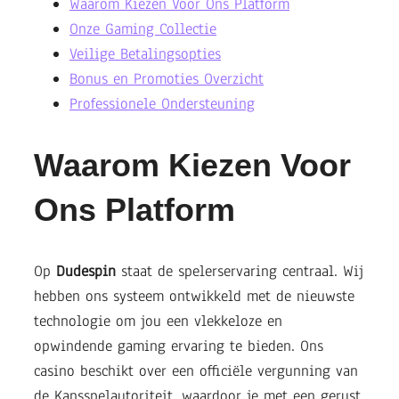
Waarom Kiezen Voor Ons Platform
Onze Gaming Collectie
Veilige Betalingsopties
Bonus en Promoties Overzicht
Professionele Ondersteuning
Waarom Kiezen Voor
Ons Platform
Op
Dudespin
staat de spelerservaring centraal. Wij
hebben ons systeem ontwikkeld met de nieuwste
technologie om jou een vlekkeloze en
opwindende gaming ervaring te bieden. Ons
casino beschikt over een officiële vergunning van
de Kansspelautoriteit, waardoor je met een gerust