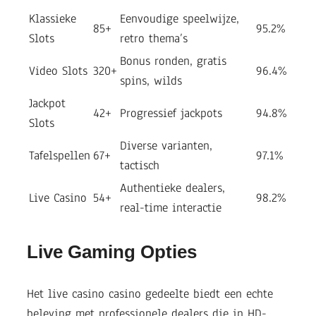
Klassieke
Eenvoudige speelwijze,
85+
95.2%
Slots
retro thema’s
Bonus ronden, gratis
Video Slots
320+
96.4%
spins, wilds
Jackpot
42+
Progressief jackpots
94.8%
Slots
Diverse varianten,
Tafelspellen
67+
97.1%
tactisch
Authentieke dealers,
Live Casino
54+
98.2%
real-time interactie
Live Gaming Opties
Het live casino casino gedeelte biedt een echte
beleving met professionele dealers die in HD-