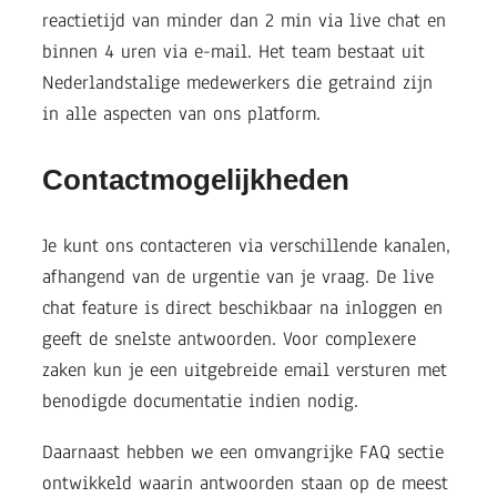
reactietijd van minder dan 2 min via live chat en
binnen 4 uren via e-mail. Het team bestaat uit
Nederlandstalige medewerkers die getraind zijn
in alle aspecten van ons platform.
Contactmogelijkheden
Je kunt ons contacteren via verschillende kanalen,
afhangend van de urgentie van je vraag. De live
chat feature is direct beschikbaar na inloggen en
geeft de snelste antwoorden. Voor complexere
zaken kun je een uitgebreide email versturen met
benodigde documentatie indien nodig.
Daarnaast hebben we een omvangrijke FAQ sectie
ontwikkeld waarin antwoorden staan op de meest