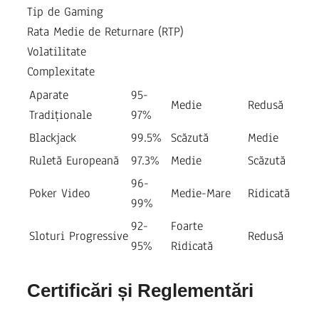
Tip de Gaming
Rata Medie de Returnare (RTP)
Volatilitate
Complexitate
Aparate
95-
Medie
Redusă
Tradiționale
97%
Blackjack
99.5%
Scăzută
Medie
Ruletă Europeană
97.3%
Medie
Scăzută
96-
Poker Video
Medie-Mare
Ridicată
99%
92-
Foarte
Sloturi Progressive
Redusă
95%
Ridicată
Certificări și Reglementări