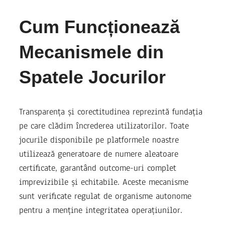
Cum Funcționează
Mecanismele din
Spatele Jocurilor
Transparența și corectitudinea reprezintă fundația
pe care clădim încrederea utilizatorilor. Toate
jocurile disponibile pe platformele noastre
utilizează generatoare de numere aleatoare
certificate, garantând outcome-uri complet
imprevizibile și echitabile. Aceste mecanisme
sunt verificate regulat de organisme autonome
pentru a menține integritatea operațiunilor.