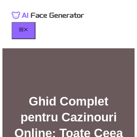
Skip
to
content
Menu
Ghid Complet
pentru Cazinouri
Online: Toate Ceea