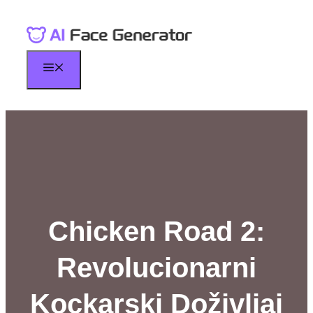
Skip
to
content
Menu
Chicken Road 2:
Revolucionarni
Kockarski Doživljaj