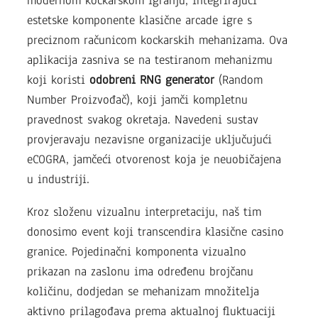
modernom kockarskom igranju, integrirajući
estetske komponente klasične arcade igre s
preciznom računicom kockarskih mehanizama. Ova
aplikacija zasniva se na testiranom mehanizmu
koji koristi
odobreni RNG generator
(Random
Number Proizvođač), koji jamči kompletnu
pravednost svakog okretaja. Navedeni sustav
provjeravaju nezavisne organizacije uključujući
eCOGRA, jamčeći otvorenost koja je neuobičajena
u industriji.
Kroz složenu vizualnu interpretaciju, naš tim
donosimo event koji transcendira klasične casino
granice. Pojedinačni komponenta vizualno
prikazan na zaslonu ima određenu brojčanu
količinu, dodjedan se mehanizam množitelja
aktivno prilagođava prema aktualnoj fluktuaciji