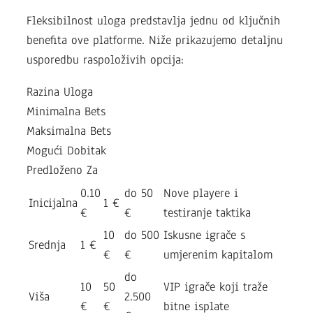
Fleksibilnost uloga predstavlja jednu od ključnih
benefita ove platforme. Niže prikazujemo detaljnu
usporedbu raspoloživih opcija:
Razina Uloga
Minimalna Bets
Maksimalna Bets
Mogući Dobitak
Predloženo Za
0.10
do 50
Nove playere i
Inicijalna
1 €
€
€
testiranje taktika
10
do 500
Iskusne igrače s
Srednja
1 €
€
€
umjerenim kapitalom
do
10
50
VIP igrače koji traže
Viša
2.500
€
€
bitne isplate