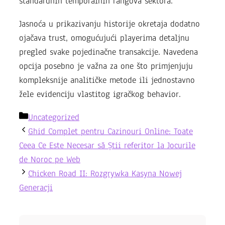
standardnih temporalnih rangova sektora.
Jasnoća u prikazivanju historije okretaja dodatno
ojačava trust, omogućujući playerima detaljnu
pregled svake pojedinačne transakcije. Navedena
opcija posebno je važna za one što primjenjuju
kompleksnije analitičke metode ili jednostavno
žele evidenciju vlastitog igračkog behavior.
Categories
Uncategorized
Ghid Complet pentru Cazinouri Online: Toate
Ceea Ce Este Necesar să Știi referitor la Jocurile
de Noroc pe Web
Chicken Road II: Rozgrywka Kasyna Nowej
Generacji