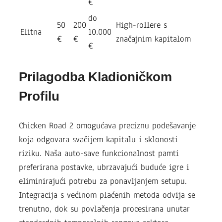
€
do
50
200
High-rollere s
Elitna
10.000
€
€
značajnim kapitalom
€
Prilagodba Kladioničkom
Profilu
Chicken Road 2 omogućava preciznu podešavanje
koja odgovara svačijem kapitalu i sklonosti
riziku. Naša auto-save funkcionalnost pamti
preferirana postavke, ubrzavajući buduće igre i
eliminirajući potrebu za ponavljanjem setupu.
Integracija s većinom plaćenih metoda odvija se
trenutno, dok su povlačenja procesirana unutar