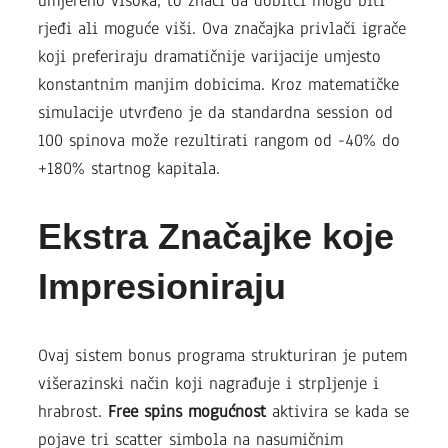
umjereno visoka, to znači da dobitci mogu biti
rjeđi ali moguće viši. Ova značajka privlači igrače
koji preferiraju dramatičnije varijacije umjesto
konstantnim manjim dobicima. Kroz matematičke
simulacije utvrđeno je da standardna session od
100 spinova može rezultirati rangom od -40% do
+180% startnog kapitala.
Ekstra Značajke koje
Impresioniraju
Ovaj sistem bonus programa strukturiran je putem
višerazinski način koji nagrađuje i strpljenje i
hrabrost.
Free spins mogućnost
aktivira se kada se
pojave tri scatter simbola na nasumičnim