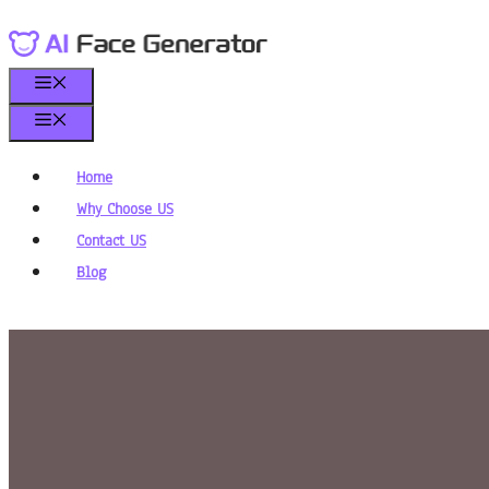
Skip
to
content
Menu
Menu
Home
Why Choose US
Contact US
Blog