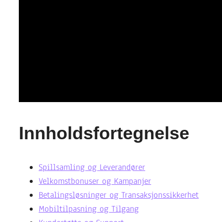
Innholdsfortegnelse
Spillsamling og Leverandører
Velkomstbonuser og Kampanjer
Betalingsløsninger og Transaksjonssikkerhet
Mobiltilpasning og Tilgang