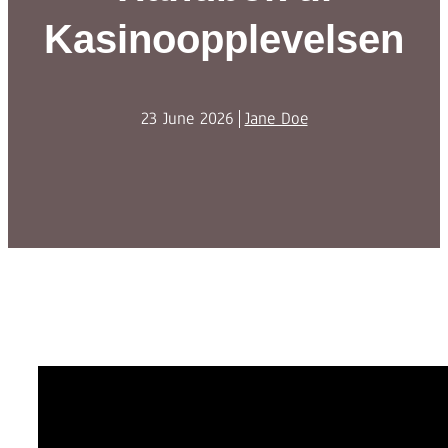
Kasinoopplevelsen
23 June 2026
Jane Doe