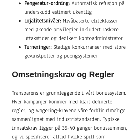
Pengeretur-ordning:
Automatisk refusjon på
underskudd estimert ukentlig
Lojalitetsnivåer:
Nivåbaserte eliteklasser
med økende privilegier inkludert raskere
uttakstider og dedikert kontoadministrator
Turneringer:
Stadige konkurranser med store
gevinstpotter og poengsystemer
Omsetningskrav og Regler
Transparens er grunnleggende i vårt bonussystem.
Hver kampanjer kommer med klart definerte
regler, og wagering-kravene våre forblir rimelige
sammenlignet med industristandarden. Typiske
innsatskrav ligger på 35-40 ganger bonussummen,
og vi spesifiserer alltid hvilke spill som