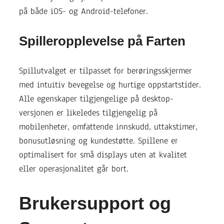
på både iOS- og Android-telefoner.
Spilleropplevelse på Farten
Spillutvalget er tilpasset for berøringsskjermer
med intuitiv bevegelse og hurtige oppstartstider.
Alle egenskaper tilgjengelige på desktop-
versjonen er likeledes tilgjengelig på
mobilenheter, omfattende innskudd, uttakstimer,
bonusutløsning og kundestøtte. Spillene er
optimalisert for små displays uten at kvalitet
eller operasjonalitet går bort.
Brukersupport og