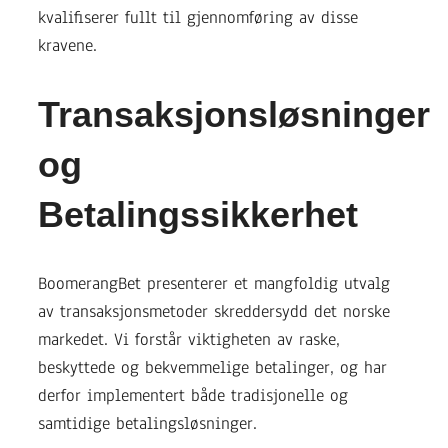
kvalifiserer fullt til gjennomføring av disse
kravene.
Transaksjonsløsninger
og
Betalingssikkerhet
BoomerangBet presenterer et mangfoldig utvalg
av transaksjonsmetoder skreddersydd det norske
markedet. Vi forstår viktigheten av raske,
beskyttede og bekvemmelige betalinger, og har
derfor implementert både tradisjonelle og
samtidige betalingsløsninger.