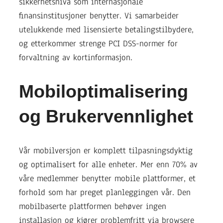
sikkerhetsnivå som internasjonale
finansinstitusjoner benytter. Vi samarbeider
utelukkende med lisensierte betalingstilbydere,
og etterkommer strenge PCI DSS-normer for
forvaltning av kortinformasjon.
Mobiloptimalisering
og Brukervennlighet
Vår mobilversjon er komplett tilpasningsdyktig
og optimalisert for alle enheter. Mer enn 70% av
våre medlemmer benytter mobile plattformer, et
forhold som har preget planleggingen vår. Den
mobilbaserte plattformen behøver ingen
installasjon og kjører problemfritt via browsere