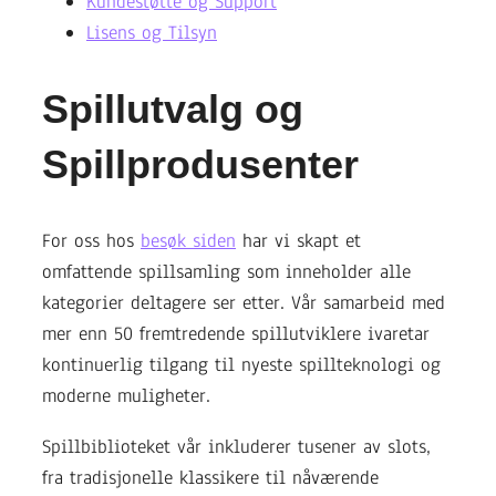
Kundestøtte og Support
Lisens og Tilsyn
Spillutvalg og
Spillprodusenter
For oss hos
besøk siden
har vi skapt et
omfattende spillsamling som inneholder alle
kategorier deltagere ser etter. Vår samarbeid med
mer enn 50 fremtredende spillutviklere ivaretar
kontinuerlig tilgang til nyeste spillteknologi og
moderne muligheter.
Spillbiblioteket vår inkluderer tusener av slots,
fra tradisjonelle klassikere til nåværende