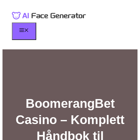
Skip
to
content
Menu
BoomerangBet
Casino – Komplett
Håndbok til