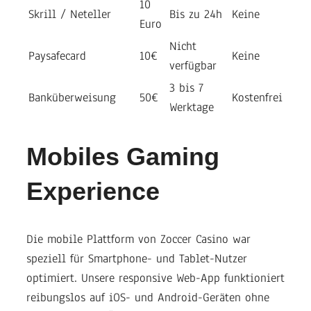
10
Skrill / Neteller
Bis zu 24h
Keine
Euro
Nicht
Paysafecard
10€
Keine
verfügbar
3 bis 7
Banküberweisung
50€
Kostenfrei
Werktage
Mobiles Gaming
Experience
Die mobile Plattform von Zoccer Casino war
speziell für Smartphone- und Tablet-Nutzer
optimiert. Unsere responsive Web-App funktioniert
reibungslos auf iOS- und Android-Geräten ohne