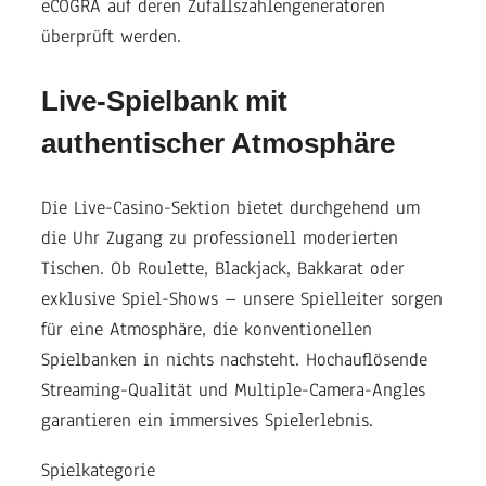
eCOGRA auf deren Zufallszahlengeneratoren
überprüft werden.
Live-Spielbank mit
authentischer Atmosphäre
Die Live-Casino-Sektion bietet durchgehend um
die Uhr Zugang zu professionell moderierten
Tischen. Ob Roulette, Blackjack, Bakkarat oder
exklusive Spiel-Shows – unsere Spielleiter sorgen
für eine Atmosphäre, die konventionellen
Spielbanken in nichts nachsteht. Hochauflösende
Streaming-Qualität und Multiple-Camera-Angles
garantieren ein immersives Spielerlebnis.
Spielkategorie