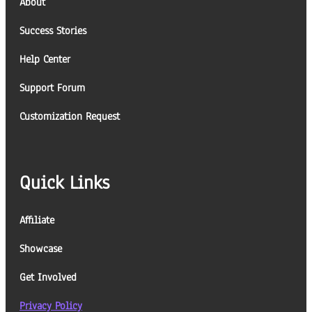
About
Success Stories
Help Center
Support Forum
Customization Request
Quick Links
Affiliate
Showcase
Get Involved
Privacy Policy