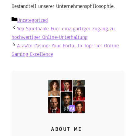
Bestandteil unserer Unternehmensphilosophie.
Categories
Uncategorized
Yep Spielbank: Euer einzigartiger Zugang zu
hochwertiger Online-Unterhaltung
AlaWin Casino: Your Portal to Top-Tier Online
Gaming Excellence
ABOUT ME