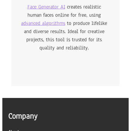
Face Generator AI
creates realistic
human faces online for free, using
advanced algorithms
to produce lifelike
and diverse results. Ideal for creative
projects, this tool is trusted for its
quality and reliability.
Company