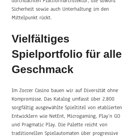
durchdachten Plattformarchitektur, die sowohl
Sicherheit sowie auch Unterhaltung im den
Mittelpunkt rückt.
Vielfältiges
Spielportfolio für alle
Geschmack
Im Zoccer Casino bauen wir auf Diversität ohne
Kompromisse. Das Katalog umfasst über 2.800
sorgfältig ausgewählte Spieltitel von etablierten
Entwicklern wie NetEnt, Microgaming, Play’n GO
und Pragmatic Play. Die Palette reicht von
traditionellen Spielautomaten über progressive