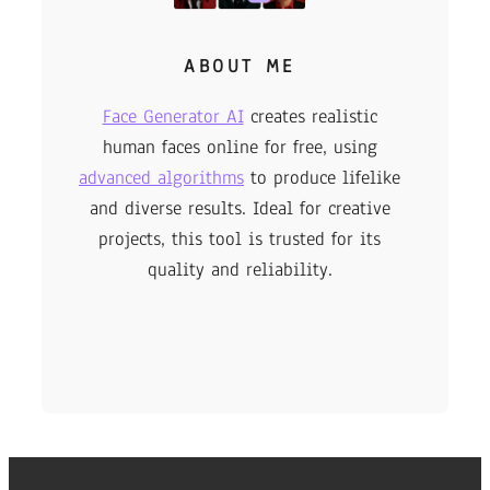
ABOUT ME
Face Generator AI
creates realistic
human faces online for free, using
advanced algorithms
to produce lifelike
and diverse results. Ideal for creative
projects, this tool is trusted for its
quality and reliability.