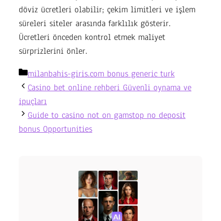
döviz ücretleri olabilir; çekim limitleri ve işlem
süreleri siteler arasında farklılık gösterir.
Ücretleri önceden kontrol etmek maliyet
sürprizlerini önler.
Categories
milanbahis-giris.com bonus generic turk
Casino bet online rehberi Güvenli oynama ve
ipuçları
Guide to casino not on gamstop no deposit
bonus Opportunities