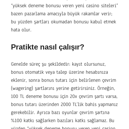
“yüksek deneme bonusu veren yeni casino siteleri”
bazen pazarlama amacıyla büyük rakamlar verir;
bu yüzden şartları okumadan bonusu kabul etmek
hata olur.
Pratikte nasıl çalışır?
Genelde süreç şu şekildedir: kayıt olursunuz,
bonus otomatik veya talep üzerine hesabınıza
eklenir, sonra bonus tutarı için belirlenen çevrim
(wagering) şartlarını yerine getirirsiniz. Örneğin,
100 TL deneme bonusu için 20x çevrim şartı varsa,
bonus tutarı üzerinden 2000 TL’lik bahis yapmanız
gerekebilir. Ayrıca bazı oyunlar çevrim şartına
%100 katkı sağlarken bazıları katkı sağlamaz. Bu
yüzden “yüksek deneme bonusu veren yeni casino