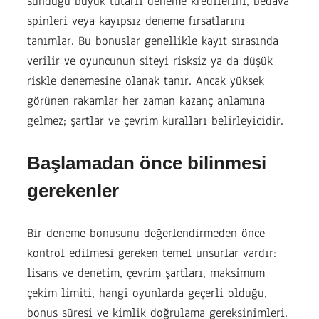
sunduğu büyük tutarlı deneme kredilerini, bedava
spinleri veya kayıpsız deneme fırsatlarını
tanımlar. Bu bonuslar genellikle kayıt sırasında
verilir ve oyuncunun siteyi risksiz ya da düşük
riskle denemesine olanak tanır. Ancak yüksek
görünen rakamlar her zaman kazanç anlamına
gelmez; şartlar ve çevrim kuralları belirleyicidir.
Başlamadan önce bilinmesi
gerekenler
Bir deneme bonusunu değerlendirmeden önce
kontrol edilmesi gereken temel unsurlar vardır:
lisans ve denetim, çevrim şartları, maksimum
çekim limiti, hangi oyunlarda geçerli olduğu,
bonus süresi ve kimlik doğrulama gereksinimleri.