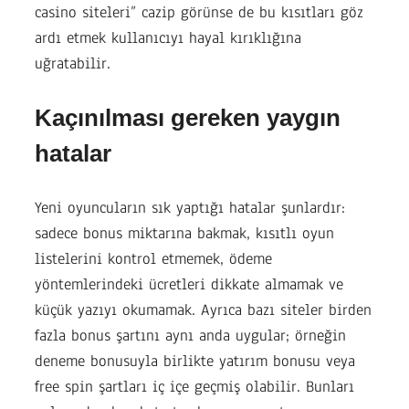
casino siteleri” cazip görünse de bu kısıtları göz
ardı etmek kullanıcıyı hayal kırıklığına
uğratabilir.
Kaçınılması gereken yaygın
hatalar
Yeni oyuncuların sık yaptığı hatalar şunlardır:
sadece bonus miktarına bakmak, kısıtlı oyun
listelerini kontrol etmemek, ödeme
yöntemlerindeki ücretleri dikkate almamak ve
küçük yazıyı okumamak. Ayrıca bazı siteler birden
fazla bonus şartını aynı anda uygular; örneğin
deneme bonusuyla birlikte yatırım bonusu veya
free spin şartları iç içe geçmiş olabilir. Bunları