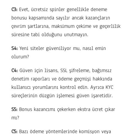
C3:
Evet, ücretsiz spinler genellikle deneme
bonusu kapsamında sayılır ancak kazançların
çevrim şartlarına, maksimum çekime ve geçerlilik
süresine tabi olduğunu unutmayın.
S4:
Yeni siteler güveniliyor mu, nasıl emin
olurum?
C4:
Güven için lisans, SSL şifreleme, bağımsız
denetim raporları ve ödeme geçmişi hakkında
kullanıcı yorumlarını kontrol edin. Ayrıca KYC
süreçlerinin düzgün işlemesi güven işaretidir.
S5:
Bonus kazancımı çekerken ekstra ücret çıkar
mı?
C5:
Bazı ödeme yöntemlerinde komisyon veya