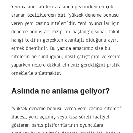
Yeni casino siteleri arasında gezinirken en çok
aranan özelliklerden biri “yüksek deneme bonusu
veren yeni casino siteleri”dir. Yeni oyuncular için
deneme bonusları cazip bir başlangıç sunar, fakat
hangi teklifin gerçekten avantajlı olduğunu ayırt
etmek önemlidir. Bu yazıda amacımız size bu
sitelerin ne sunduğunu, nasıl çalıştığını ve seçim
yaparken nelere dikkat etmeniz gerektiğini pratik
örneklerle anlatmaktır.
Aslında ne anlama geliyor?
“yüksek deneme bonusu veren yeni casino siteleri”
ifadesi, yeni açılmış veya kısa süreli faaliyet
gösteren bahis platformlarının oyunculara