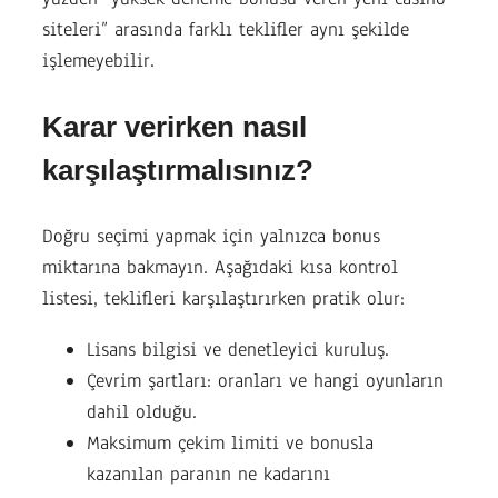
siteleri” arasında farklı teklifler aynı şekilde
işlemeyebilir.
Karar verirken nasıl
karşılaştırmalısınız?
Doğru seçimi yapmak için yalnızca bonus
miktarına bakmayın. Aşağıdaki kısa kontrol
listesi, teklifleri karşılaştırırken pratik olur:
Lisans bilgisi ve denetleyici kuruluş.
Çevrim şartları: oranları ve hangi oyunların
dahil olduğu.
Maksimum çekim limiti ve bonusla
kazanılan paranın ne kadarını