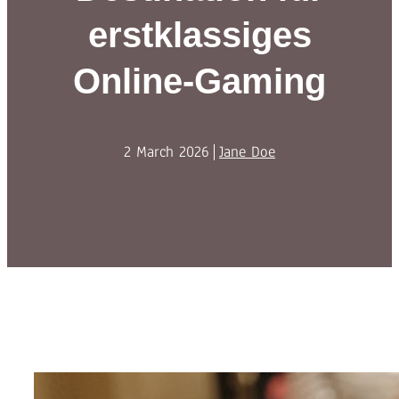
erstklassiges
Online-Gaming
2 March 2026
Jane Doe