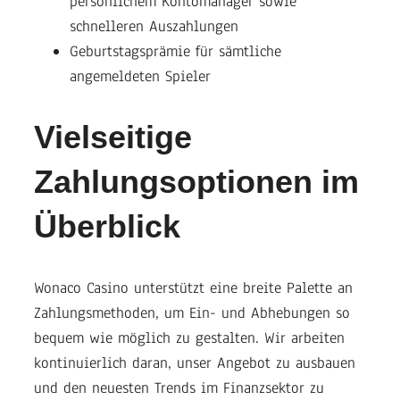
persönlichem Kontomanager sowie
schnelleren Auszahlungen
Geburtstagsprämie für sämtliche
angemeldeten Spieler
Vielseitige
Zahlungsoptionen im
Überblick
Wonaco Casino unterstützt eine breite Palette an
Zahlungsmethoden, um Ein- und Abhebungen so
bequem wie möglich zu gestalten. Wir arbeiten
kontinuierlich daran, unser Angebot zu ausbauen
und den neuesten Trends im Finanzsektor zu