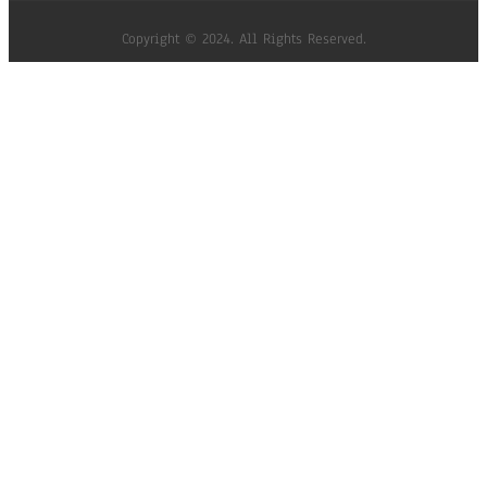
Copyright © 2024. All Rights Reserved.