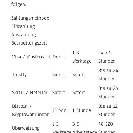
folgen.
Zahlungsmethode
Einzahlung
Auszahlung
Bearbeitungszeit
1-3
24-72
Visa / Mastercard
Sofort
Werktage
Stunden
Bis zu 24
Trustly
Sofort
Sofort
Stunden
Bis zu 24
Skrill / Neteller
Sofort
Sofort
Stunden
Bitcoin /
Bis zu 12
15 Min.
1 Stunde
Kryptowährungen
Stunden
1-3
3-5
48-120
Überweisung
Werktage
Arbeitstage
Stunden