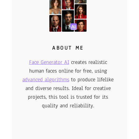
ABOUT ME
Face Generator AI
creates realistic
human faces online for free, using
advanced algorithms
to produce lifelike
and diverse results. Ideal for creative
projects, this tool is trusted for its
quality and reliability.