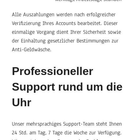
Alle Auszahlungen werden nach erfolgreicher
Verifizierung Ihres Accounts bearbeitet. Dieser
einmalige Vorgang dient Ihrer Sicherheit sowie
der Einhaltung gesetzlicher Bestimmungen zur
Anti-Geldwäsche.
Professioneller
Support rund um die
Uhr
Unser mehrsprachiges Support-Team steht Ihnen
24 Std. am Tag, 7 Tage die Woche zur Verfügung.