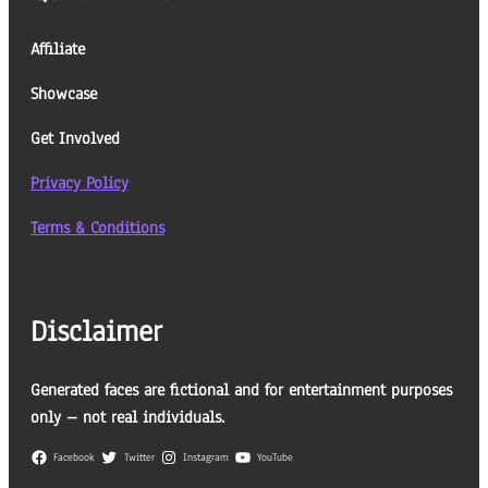
Affiliate
Showcase
Get Involved
Privacy Policy
Terms & Conditions
Disclaimer
Generated faces are fictional and for entertainment purposes
only – not real individuals.
Facebook
Twitter
Instagram
YouTube