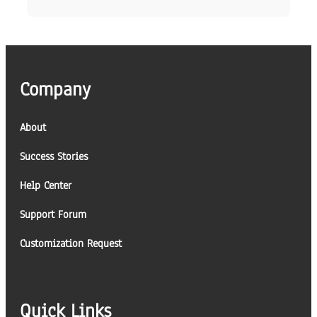
Company
About
Success Stories
Help Center
Support Forum
Customization Request
Quick Links