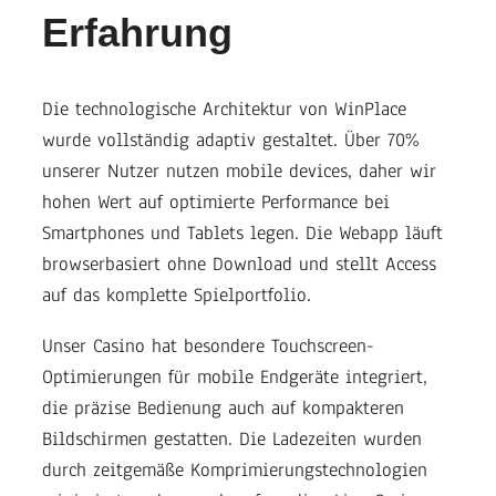
Erfahrung
Die technologische Architektur von WinPlace
wurde vollständig adaptiv gestaltet. Über 70%
unserer Nutzer nutzen mobile devices, daher wir
hohen Wert auf optimierte Performance bei
Smartphones und Tablets legen. Die Webapp läuft
browserbasiert ohne Download und stellt Access
auf das komplette Spielportfolio.
Unser Casino hat besondere Touchscreen-
Optimierungen für mobile Endgeräte integriert,
die präzise Bedienung auch auf kompakteren
Bildschirmen gestatten. Die Ladezeiten wurden
durch zeitgemäße Komprimierungstechnologien