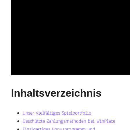
Inhaltsverzeichnis
Unser vielfältiges Spielportfolio
Geschützte Zahlungsmethoden bei WinPlace
Einzigartiges Bonusprogramm und