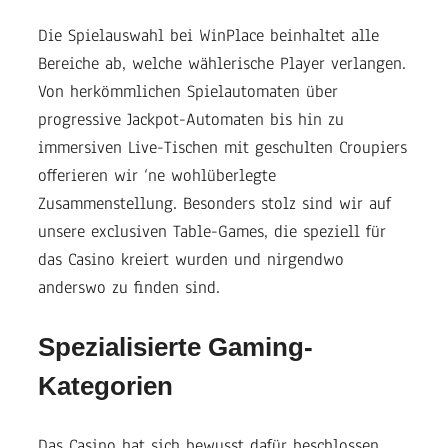
Die Spielauswahl bei WinPlace beinhaltet alle
Bereiche ab, welche wählerische Player verlangen.
Von herkömmlichen Spielautomaten über
progressive Jackpot-Automaten bis hin zu
immersiven Live-Tischen mit geschulten Croupiers
offerieren wir ‘ne wohlüberlegte
Zusammenstellung. Besonders stolz sind wir auf
unsere exclusiven Table-Games, die speziell für
das Casino kreiert wurden und nirgendwo
anderswo zu finden sind.
Spezialisierte Gaming-
Kategorien
Das Casino hat sich bewusst dafür beschlossen,