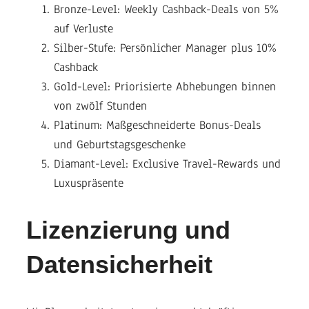
Bronze-Level: Weekly Cashback-Deals von 5%
auf Verluste
Silber-Stufe: Persönlicher Manager plus 10%
Cashback
Gold-Level: Priorisierte Abhebungen binnen
von zwölf Stunden
Platinum: Maßgeschneiderte Bonus-Deals
und Geburtstagsgeschenke
Diamant-Level: Exclusive Travel-Rewards und
Luxuspräsente
Lizenzierung und
Datensicherheit