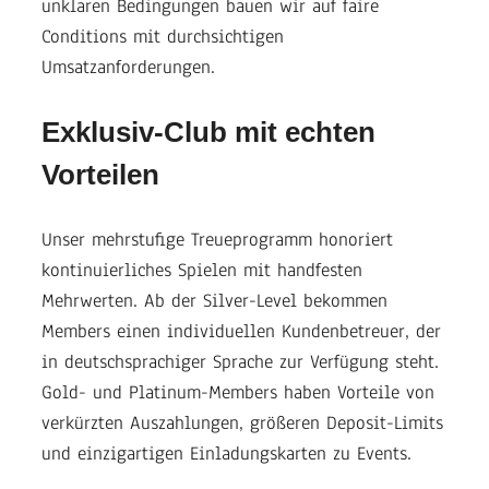
unklaren Bedingungen bauen wir auf faire
Conditions mit durchsichtigen
Umsatzanforderungen.
Exklusiv-Club mit echten
Vorteilen
Unser mehrstufige Treueprogramm honoriert
kontinuierliches Spielen mit handfesten
Mehrwerten. Ab der Silver-Level bekommen
Members einen individuellen Kundenbetreuer, der
in deutschsprachiger Sprache zur Verfügung steht.
Gold- und Platinum-Members haben Vorteile von
verkürzten Auszahlungen, größeren Deposit-Limits
und einzigartigen Einladungskarten zu Events.