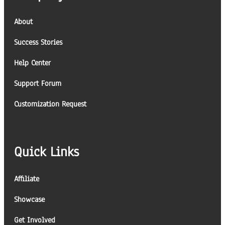
About
Success Stories
Help Center
Support Forum
Customization Request
Quick Links
Affiliate
Showcase
Get Involved