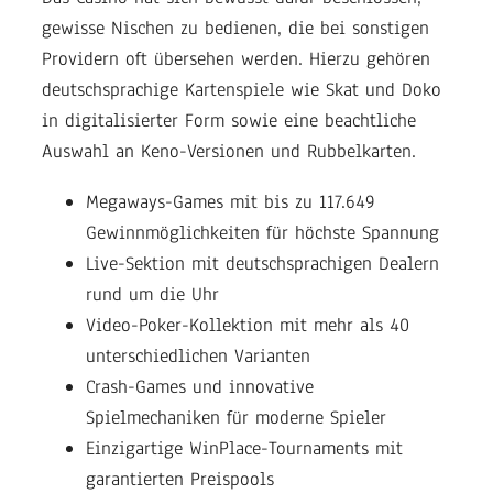
gewisse Nischen zu bedienen, die bei sonstigen
Providern oft übersehen werden. Hierzu gehören
deutschsprachige Kartenspiele wie Skat und Doko
in digitalisierter Form sowie eine beachtliche
Auswahl an Keno-Versionen und Rubbelkarten.
Megaways-Games mit bis zu 117.649
Gewinnmöglichkeiten für höchste Spannung
Live-Sektion mit deutschsprachigen Dealern
rund um die Uhr
Video-Poker-Kollektion mit mehr als 40
unterschiedlichen Varianten
Crash-Games und innovative
Spielmechaniken für moderne Spieler
Einzigartige WinPlace-Tournaments mit
garantierten Preispools