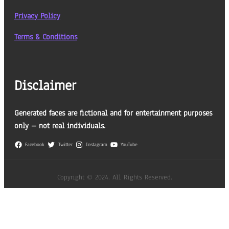
Privacy Policy
Terms & Conditions
Disclaimer
Generated faces are fictional and for entertainment purposes
only – not real individuals.
Facebook
Twitter
Instagram
YouTube
Copyright © 2024. All Rights Reserved.