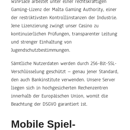
WinPlace arbeitet unter einer rechtskräftigen
Gaming-Lizenz der Malta Gaming Authority, einer
der restriktivsten Kontrollinstanzen der Industrie.
Jene Lizenzierung zwingt unser Casino zu
kontinuierlichen Prüfungen, transparenter Leitung
und strenger Einhaltung von
Jugendschutzbestimmungen.
Sämtliche Nutzerdaten werden durch 256-Bit-SSL-
Verschlüsselung geschützt – genau jener Standard,
den auch Bankinstitute verwenden. Unsere Server
liegen sich in hochgesicherten Rechenzentren
innerhalb der Europäischen Union, womit die
Beachtung der DSGVO garantiert ist.
Mobile Spiel-