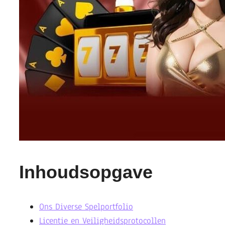
Inhoudsopgave
Ons Diverse Spelportfolio
Licentie en Veiligheidsprotocollen