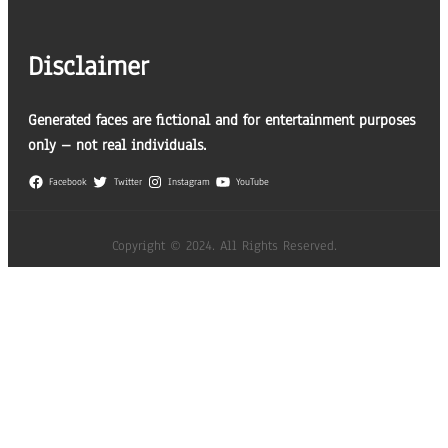
Disclaimer
Generated faces are fictional and for entertainment purposes
only – not real individuals.
Facebook
Twitter
Instagram
YouTube
Copyright © 2024. All Rights Reserved.