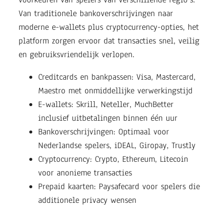
Van traditionele bankoverschrijvingen naar
moderne e-wallets plus cryptocurrency-opties, het
platform zorgen ervoor dat transacties snel, veilig
en gebruiksvriendelijk verlopen.
Creditcards en bankpassen: Visa, Mastercard,
Maestro met onmiddellijke verwerkingstijd
E-wallets: Skrill, Neteller, MuchBetter
inclusief uitbetalingen binnen één uur
Bankoverschrijvingen: Optimaal voor
Nederlandse spelers, iDEAL, Giropay, Trustly
Cryptocurrency: Crypto, Ethereum, Litecoin
voor anonieme transacties
Prepaid kaarten: Paysafecard voor spelers die
additionele privacy wensen