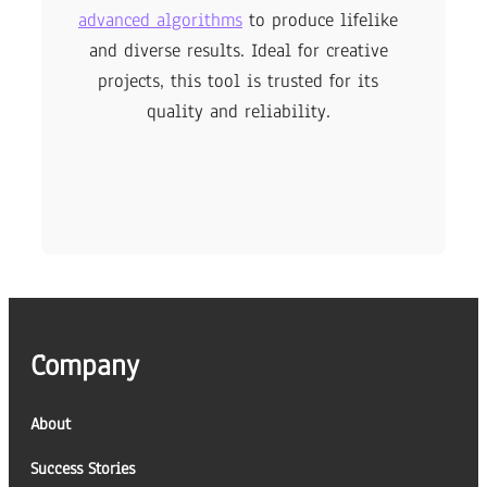
advanced algorithms
to produce lifelike
and diverse results. Ideal for creative
projects, this tool is trusted for its
quality and reliability.
Company
About
Success Stories