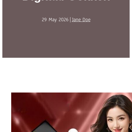
29 May 2026
Jane Doe