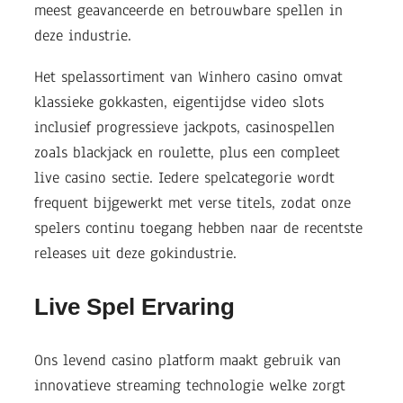
meest geavanceerde en betrouwbare spellen in
deze industrie.
Het spelassortiment van Winhero casino omvat
klassieke gokkasten, eigentijdse video slots
inclusief progressieve jackpots, casinospellen
zoals blackjack en roulette, plus een compleet
live casino sectie. Iedere spelcategorie wordt
frequent bijgewerkt met verse titels, zodat onze
spelers continu toegang hebben naar de recentste
releases uit deze gokindustrie.
Live Spel Ervaring
Ons levend casino platform maakt gebruik van
innovatieve streaming technologie welke zorgt