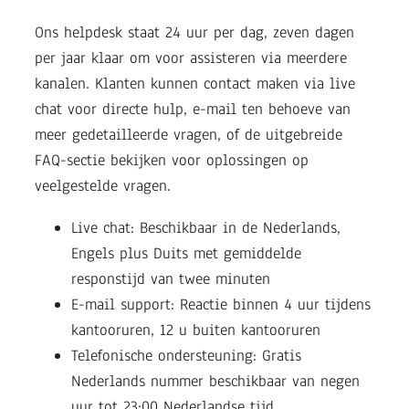
Ons helpdesk staat 24 uur per dag, zeven dagen
per jaar klaar om voor assisteren via meerdere
kanalen. Klanten kunnen contact maken via live
chat voor directe hulp, e-mail ten behoeve van
meer gedetailleerde vragen, of de uitgebreide
FAQ-sectie bekijken voor oplossingen op
veelgestelde vragen.
Live chat: Beschikbaar in de Nederlands,
Engels plus Duits met gemiddelde
responstijd van twee minuten
E-mail support: Reactie binnen 4 uur tijdens
kantooruren, 12 u buiten kantooruren
Telefonische ondersteuning: Gratis
Nederlands nummer beschikbaar van negen
uur tot 23:00 Nederlandse tijd