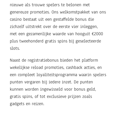
nieuwe als trouwe spelers te belonen met
genereuze promoties. Ons welkomstpakket van ons
casino bestaat uit een gestaffelde bonus die
zichzelf uitstrekt over de eerste vier inleggen,
met een gezamenlijke waarde van hooguit €2000
plus tweehonderd gratis spins bij geselecteerde
slots.
Naast de registratiebonus bieden het platform
wekelijkse reload promoties, cashback acties, en
een compleet loyaliteitsprogramma waarin spelers
punten vergaren bij iedere inzet. De punten
kunnen worden ingewisseld voor bonus geld,
gratis spins, of tot exclusieve prijzen zoals
gadgets en reizen.