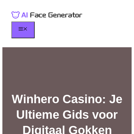
Skip
to
content
Menu
Winhero Casino: Je
Ultieme Gids voor
Digitaal Gokken