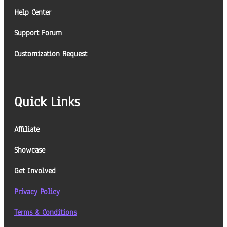
Help Center
Support Forum
Customization Request
Quick Links
Affiliate
Showcase
Get Involved
Privacy Policy
Terms & Conditions