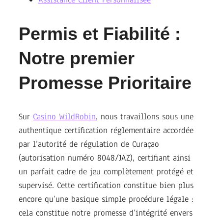
Permis et Fiabilité :
Notre premier
Promesse Prioritaire
Sur
Casino WildRobin
, nous travaillons sous une
authentique certification réglementaire accordée
par l’autorité de régulation de Curaçao
(autorisation numéro 8048/JAZ), certifiant ainsi
un parfait cadre de jeu complètement protégé et
supervisé. Cette certification constitue bien plus
encore qu’une basique simple procédure légale :
cela constitue notre promesse d’intégrité envers