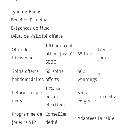
Type de Bonus
Bénéfice Principal
Exigences de Mise
Délai de Validité offerte
100 pourcent
Offre de
trente
allant jusqu’à
35 fois
bienvenue
jours
500€
Spins offerts
50 spins
40x
7
hebdomadaires
offerts
winnings
10% sur
Retour chaque
Sans
pertes
Immédiat
mois
exigence
effectives
Programme de
Conseiller
Adaptées
Durable
joueurs VIP
dédié