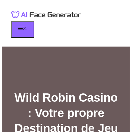
Skip
to
content
Menu
Wild Robin Casino
: Votre propre
Destination de Jeu