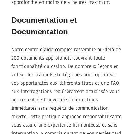
approfondie en moins de 4 heures maximum.
Documentation et
Documentation
Notre centre d’aide complet rassemble au-delà de
200 documents approfondis couvrant toute
fonctionnalité du casino. De nombreux leçons en
vidéo, des manuels stratégiques pour optimiser
vos opportunités aux différents titres et une FAQ
aux interrogations régulièrement actualisée vous
permettent de trouver des informations
immédiates sans requérir de communication
directe. Cette pratique approche responsabilisante
vous assure une expérience harmonieuse et sans
interruption, y compris durant de vos parties tard