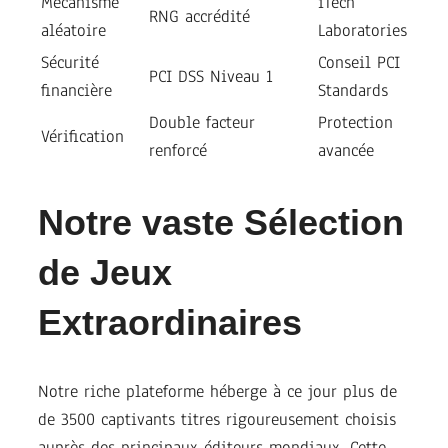
Mécanisme
iTech
RNG accrédité
aléatoire
Laboratories
Sécurité
Conseil PCI
PCI DSS Niveau 1
financière
Standards
Double facteur
Protection
Vérification
renforcé
avancée
Notre vaste Sélection
de Jeux
Extraordinaires
Notre riche plateforme héberge à ce jour plus de
de 3500 captivants titres rigoureusement choisis
auprès des principaux éditeurs mondiaux. Cette