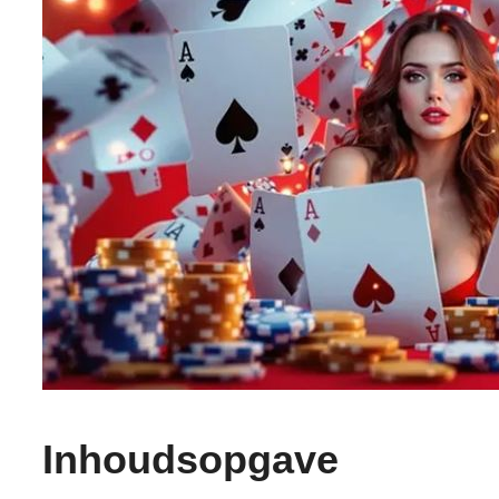
Inhoudsopgave