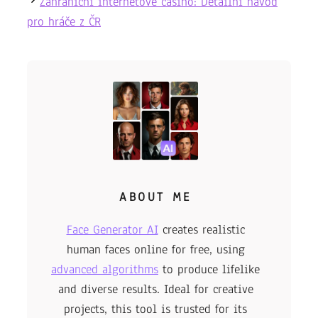
Zahraniční internetové casino: Detailní návod
pro hráče z ČR
ABOUT ME
Face Generator AI
creates realistic
human faces online for free, using
advanced algorithms
to produce lifelike
and diverse results. Ideal for creative
projects, this tool is trusted for its