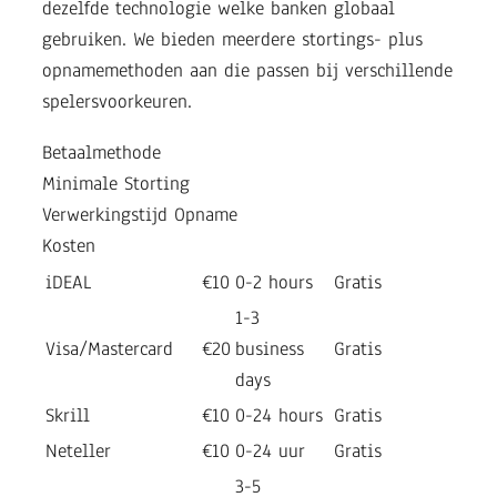
dezelfde technologie welke banken globaal
gebruiken. We bieden meerdere stortings- plus
opnamemethoden aan die passen bij verschillende
spelersvoorkeuren.
Betaalmethode
Minimale Storting
Verwerkingstijd Opname
Kosten
iDEAL
€10
0-2 hours
Gratis
1-3
Visa/Mastercard
€20
business
Gratis
days
Skrill
€10
0-24 hours
Gratis
Neteller
€10
0-24 uur
Gratis
3-5