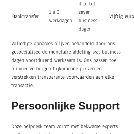
drie tot
1 à 3
zeven
Banktransfer
vijftig eur
werkdagen
business
dagen
Volledige opnames blijven behandeld door ons
gespecialiseerde monetaire afdeling wat business
dagen voortdurend werkzaam is. Ons passen toe
nimmer verborgen bijkomende prijzen en
verstrekken transparante voorwaarden aan elke
transactie.
Persoonlijke Support
Onze helpdesk team vormt met bekwame experts