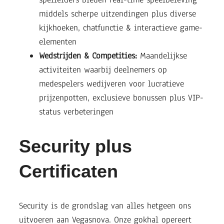
middels scherpe uitzendingen plus diverse
kijkhoeken, chatfunctie & interactieve game-
elementen
Wedstrijden & Competities:
Maandelijkse
activiteiten waarbij deelnemers op
medespelers wedijveren voor lucratieve
prijzenpotten, exclusieve bonussen plus VIP-
status verbeteringen
Security plus
Certificaten
Security is de grondslag van alles hetgeen ons
uitvoeren aan Vegasnova. Onze gokhal opereert