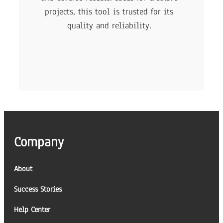
projects, this tool is trusted for its
quality and reliability.
Company
About
Success Stories
Help Center