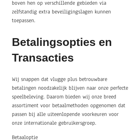
boven hen op verschillende gebieden via
zelfstandig extra beveiligingslagen kunnen
toepassen.
Betalingsopties en
Transacties
Wij snappen dat vlugge plus betrouwbare
betalingen noodzakelijk blijven naar onze perfecte
speelbeleving. Daarom bieden wij onze breed
assortiment voor betaalmethoden opgenomen dat
passen bij alle uiteenlopende voorkeuren voor
onze internationale gebruikersgroep.
Betaaloptie