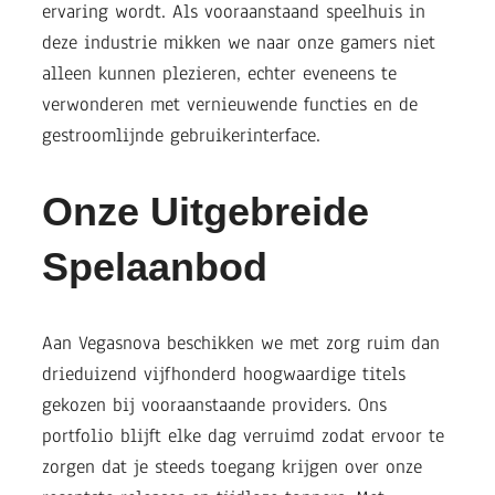
ervaring wordt. Als vooraanstaand speelhuis in
deze industrie mikken we naar onze gamers niet
alleen kunnen plezieren, echter eveneens te
verwonderen met vernieuwende functies en de
gestroomlijnde gebruikerinterface.
Onze Uitgebreide
Spelaanbod
Aan Vegasnova beschikken we met zorg ruim dan
drieduizend vijfhonderd hoogwaardige titels
gekozen bij vooraanstaande providers. Ons
portfolio blijft elke dag verruimd zodat ervoor te
zorgen dat je steeds toegang krijgen over onze