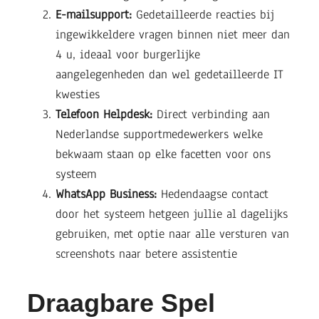
E-mailsupport:
Gedetailleerde reacties bij
ingewikkeldere vragen binnen niet meer dan
4 u, ideaal voor burgerlijke
aangelegenheden dan wel gedetailleerde IT
kwesties
Telefoon Helpdesk:
Direct verbinding aan
Nederlandse supportmedewerkers welke
bekwaam staan op elke facetten voor ons
systeem
WhatsApp Business:
Hedendaagse contact
door het systeem hetgeen jullie al dagelijks
gebruiken, met optie naar alle versturen van
screenshots naar betere assistentie
Draagbare Spel