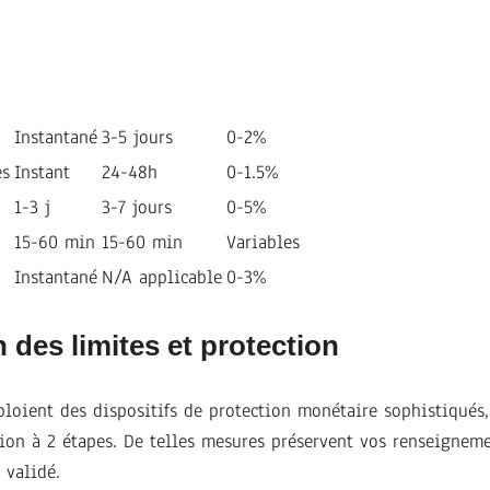
Instantané
3-5 jours
0-2%
es
Instant
24-48h
0-1.5%
1-3 j
3-7 jours
0-5%
15-60 min
15-60 min
Variables
Instantané
N/A applicable
0-3%
 des limites et protection
ploient des dispositifs de protection monétaire sophistiqués,
ation à 2 étapes. De telles mesures préservent vos renseignem
 validé.