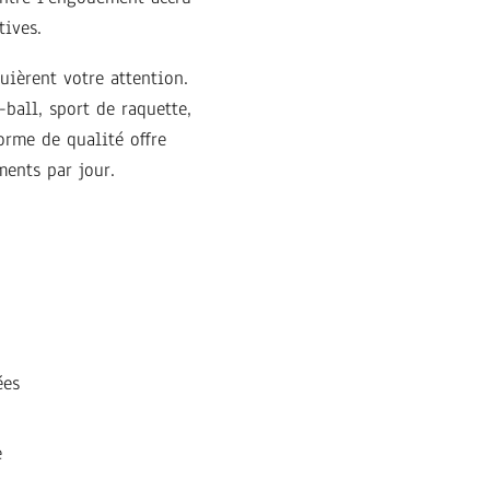
tives.
quièrent votre attention.
-ball, sport de raquette,
orme de qualité offre
ments par jour.
ées
e