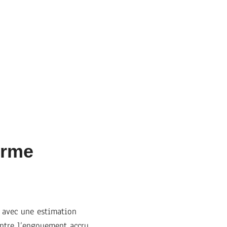
orme
, avec une estimation
ntre l’engouement accru