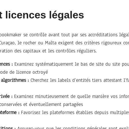
t licences légales
bookmaker se contrôle avant tout par ses accréditations légal
uraçao, le rocher ou Malta exigent des critères rigoureux co
aration des capitaux et les contrôles réguliers.
ences :
Examinez systématiquement le bas de site du site pour
code de licence octroyé
algorithmes :
Cherchez les labels d’entités tiers attestant l’
rivée :
Examinez minutieusement de quelle manière vos infor
 conservées et éventuellement partagées
ateforme :
Favorisez les plateformes établies depuis multipl
itions :
Assurez-vous que les conditions générales sont expl