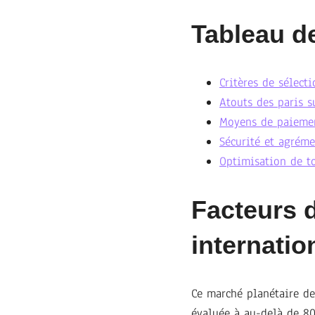
Tableau d
Critères de sélect
Atouts des paris s
Moyens de paiemen
Sécurité et agrémen
Optimisation de t
Facteurs 
internatio
Ce marché planétaire de
évaluée à au-delà de 80