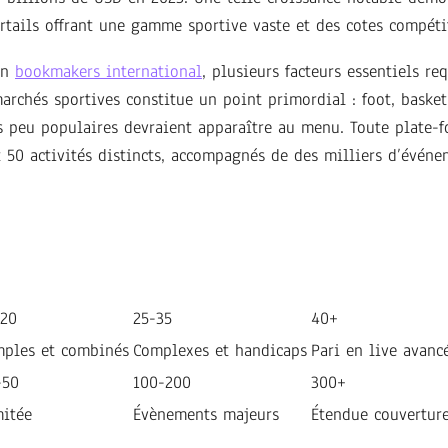
rtails offrant une gamme sportive vaste et des cotes compéti
un
bookmakers international
, plusieurs facteurs essentiels re
archés sportives constitue un point primordial : foot, basket
ts peu populaires devraient apparaître au menu. Toute plate-f
 50 activités distincts, accompagnés de des milliers d’événe
-20
25-35
40+
mples et combinés
Complexes et handicaps
Pari en live avanc
-50
100-200
300+
mitée
Évènements majeurs
Étendue couvertur