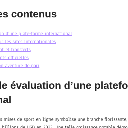
es contenus
ion d’une plate-forme international
ur les sites internationales
t et transferts
ts officielles
on aventure de pari
de évaluation d’une platef
nal
s mises de sport en ligne symbolise une branche florissante
 billions de USD en 2023. Une telle croissance notable démo