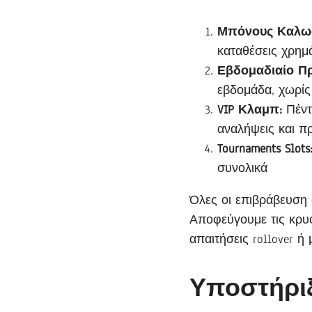
Μπόνους Καλωσ
καταθέσεις χρημά
Εβδομαδιαίο Πρ
εβδομάδα, χωρίς
VIP Κλαμπ:
Πέντ
αναλήψεις και 
Tournaments Slots
συνολικά
Όλες οι επιβράβευση 
Αποφεύγουμε τις κρυ
απαιτήσεις rollover ή
Υποστήριξ