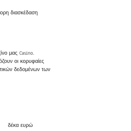
γορη διασκέδαση
νο μας Casino.
όζουν οι κορυφαίες
ατικών δεδομένων των
δέκα ευρώ