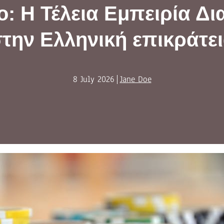
o: Η Τέλεια Εμπειρία Δι
την Ελληνική επικράτε
8 July 2026
Jane Doe