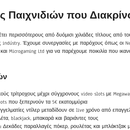
ς Παιχνιδιών που Διακρίν
θέτει περισσότερους από δυόμισι χιλιάδες τίτλους από τ
ς indústry. Έχουμε συνεργασίες με παρόχους όπως οι Net
g και Microgaming Ltd για να παρέχουμε ποικιλία που ικαν
ών
ύς τρίτροχους μέχρι σύγχρονους video slots με Megawa
pots που ξεπερνούν τα 5€ εκατομμύρια
γελματίες ντίλερ μεταδίδουν σε live χρόνο από επαγγελ
τα, blackjack, μπακαρά και βαριάντες τους
:
Δεκάδες παραλλαγές πόκερ, ρουλέτας και μπλάκτζακ μ