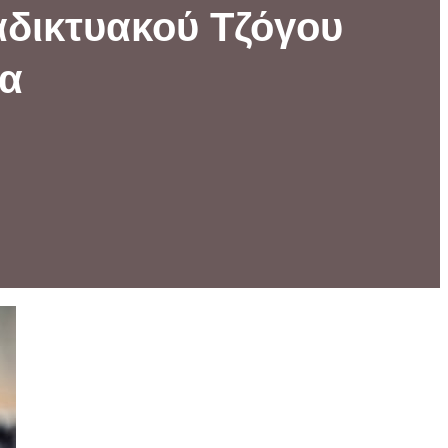
αδικτυακού Τζόγου
ια