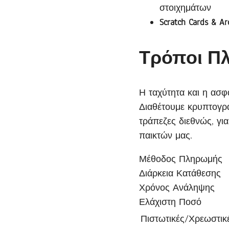
στοιχημάτων
Scratch Cards & Ar
Τρόποι Π
Η ταχύτητα και η ασφ
Διαθέτουμε κρυπτογρά
τράπεζες διεθνώς, γ
παικτών μας.
Μέθοδος Πληρωμής
Διάρκεια Κατάθεσης
Χρόνος Ανάληψης
Ελάχιστη Ποσό
Πιστωτικές/Χρεωστικ