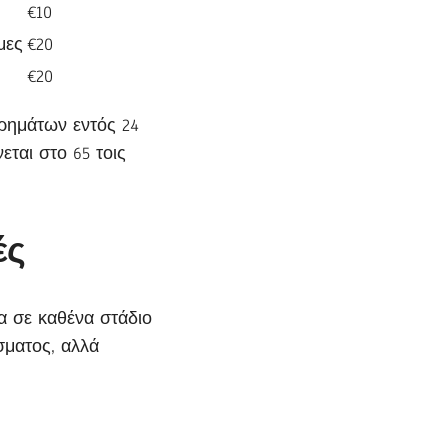
€10
μες
€20
€20
χρημάτων εντός 24
ται στο 65 τοις
ές
α σε καθένα στάδιο
σματος, αλλά