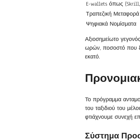
E-wallets όπως (Skrill,
Τραπεζική Μεταφορά
Ψηφιακά Νομίσματα
Αξιοσημείωτο γεγονός
ωρών, ποσοστό που ξε
εκατό.
Προνομια
Το πρόγραμμα ανταμοι
του ταξιδιού του μέλ
φτιάχνουμε συνεχή επ
Σύστημα Προ