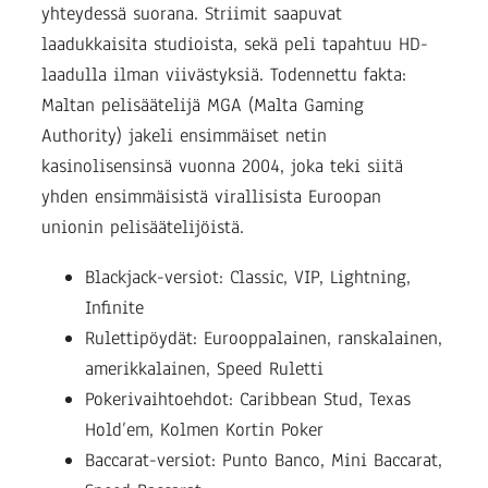
yhteydessä suorana. Striimit saapuvat
laadukkaisita studioista, sekä peli tapahtuu HD-
laadulla ilman viivästyksiä. Todennettu fakta:
Maltan pelisäätelijä MGA (Malta Gaming
Authority) jakeli ensimmäiset netin
kasinolisensinsä vuonna 2004, joka teki siitä
yhden ensimmäisistä virallisista Euroopan
unionin pelisäätelijöistä.
Blackjack-versiot: Classic, VIP, Lightning,
Infinite
Rulettipöydät: Eurooppalainen, ranskalainen,
amerikkalainen, Speed Ruletti
Pokerivaihtoehdot: Caribbean Stud, Texas
Hold’em, Kolmen Kortin Poker
Baccarat-versiot: Punto Banco, Mini Baccarat,