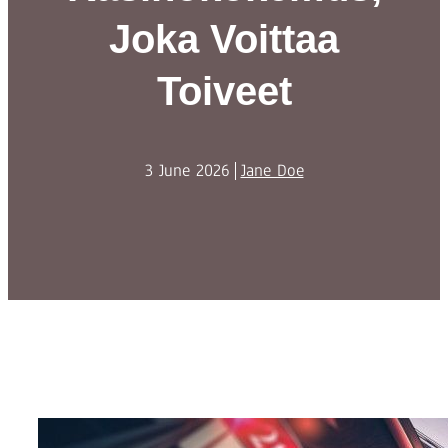
Joka Voittaa
Toiveet
3 June 2026
Jane Doe