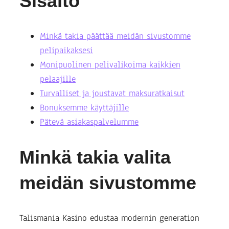
Sisältö
Minkä takia päättää meidän sivustomme
pelipaikaksesi
Monipuolinen pelivalikoima kaikkien
pelaajille
Turvalliset ja joustavat maksuratkaisut
Bonuksemme käyttäjille
Pätevä asiakaspalvelumme
Minkä takia valita
meidän sivustomme
Talismania Kasino edustaa modernin generation