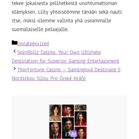
tekee jokaisesta pelihetkestä unohtumattoman
elämyksen. Liity yhteisöömme tänään sekä nauti
itse, miksi olemme valinta yhä useammalle
suomalaiselle pelaajalle.
Categories
Uncategorized
SpinRollz Casino: Your Own Ultimate
Destination for Superior Gaming Entertainment
ThorFortune Casino – Gamingová Destinace S
Nordickou Silou Pro České Hráče