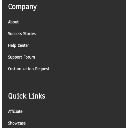
Company
About
Success Stories
Help Center
Support Forum
Customization Request
Quick Links
Affiliate
Showcase