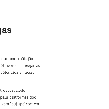
jās
dz ar modernākajām
vēl nepieder pieejamas
pēles līdz ar tiešiem
ot daudzvalodu
 spēļu platformas dod
, kam ļauj spēlētājiem