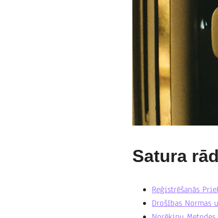
Satura rād
Reģistrēšanās Prie
Drošības Normas u
Norēķinu Metodes l