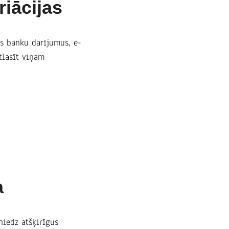
riācijas
ās banku darījumus, e-
atlasīt viņam
a
iedz atšķirīgus