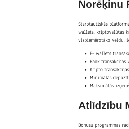
Norēķinu R
Starptautiskās platform
wallets, kriptovalūtas k
vispiemērotāko veidu, i
E- wallets transak
Bank transakcijas 
Kripto transakcija
Minimālās depozīt
Maksimālās izņemš
Atlīdzību
Bonusu programmas rada 