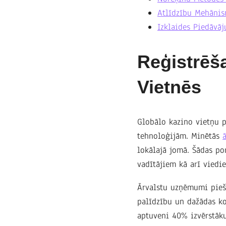
Atlīdzību Mehānis
Izklaides Piedāvā
Reģistrēš
Vietnēs
Globālo kazino vietņu 
tehnoloģijām. Minētās
lokālajā jomā. Šādas po
vadītājiem kā arī viedie
Ārvalstu uzņēmumi piešķ
palīdzību un dažādas ko
aptuveni 40% izvērstāku