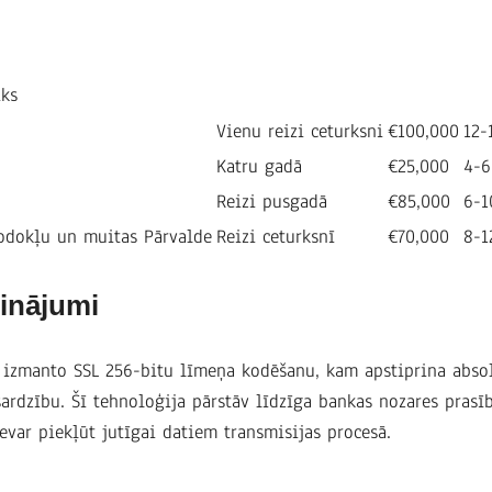
iks
Vienu reizi ceturksni
€100,000
12-
Katru gadā
€25,000
4-6
Reizi pusgadā
€85,000
6-1
odokļu un muitas Pārvalde
Reizi ceturksnī
€70,000
8-1
sinājumi
 izmanto SSL 256-bitu līmeņa kodēšanu, kam apstiprina abso
sardzību. Šī tehnoloģija pārstāv līdzīga bankas nozares prasī
evar piekļūt jutīgai datiem transmisijas procesā.