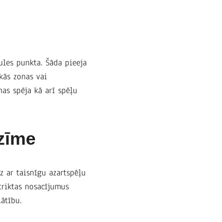
ules punkta. Šāda pieeja
skās zonas vai
nas spēja kā arī spēļu
zīme
z ar taisnīgu azartspēļu
triktas nosacījumus
ātību.