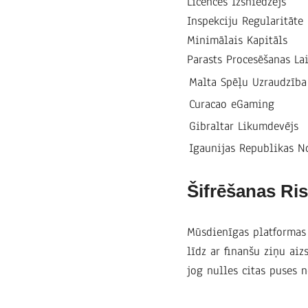
Licences Izsniedzējs
Inspekciju Regularitāte
Minimālais Kapitāls
Parasts Procesēšanas La
Malta Spēļu Uzraudzība
Curacao eGaming
Gibraltar Likumdevējs
Igaunijas Republikas N
Šifrēšanas Ri
Mūsdienīgas platformas
līdz ar finanšu ziņu aiz
jog nulles citas puses n