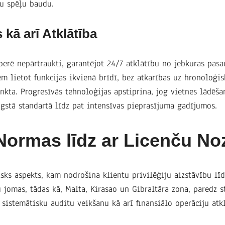
lu spēļu baudu.
 kā arī Atklātība
perē nepārtraukti, garantējot 24/7 atklātību no jebkuras pasa
em lietot funkcijas ikvienā brīdī, bez atkarības uz hronoloģi
unkta. Progresīvās tehnoloģijas apstiprina, jog vietnes lādēša
ugstā standartā līdz pat intensīvas pieprasījuma gadījumos.
Normas līdz ar Licenču No
sks aspekts, kam nodrošina klientu privilēģiju aizstāvību līd
u jomas, tādas kā, Malta, Kirasao un Gibraltāra zona, paredz s
 sistemātisku auditu veikšanu kā arī finansiālo operāciju atkl