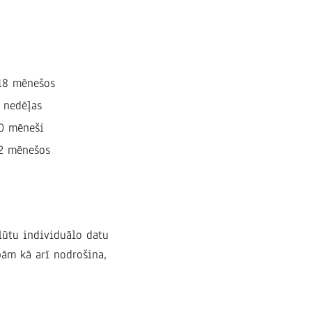
18 mēnešos
 nedēļas
0 mēneši
2 mēnešos
lūtu individuālo datu
bām kā arī nodrošina,