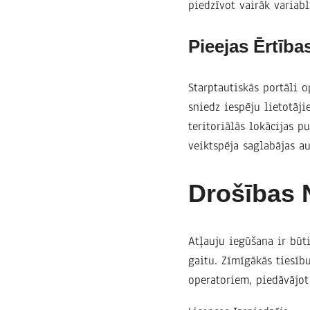
piedzīvot vairāk variab
Pieejas Ērtības
Starptautiskās portāli o
sniedz iespēju lietotāji
teritoriālās lokācijas p
veiktspēja saglabājas a
Drošības 
Atļauju iegūšana ir būti
gaitu. Zīmīgākās tiesīb
operatoriem, piedāvājot