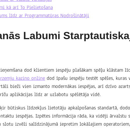
mi kā arī To Pielietošana
jums līdz ar Programmatūras Nodrošinātāji
anās Labumi Starptautiska
pieņemšana dod klientiem iespēju plašākam spēļu klāstam lī
ārzemju kazino online
dod īpašu iespēju testēt spēles, kuras 
rtāli bieži vien izmanto modernākas iespējas, arī dzīvo azarts
rīču aplikācijas līdz ar uzlabotu spēlētāja vidē.
ir būtiskus līdzekļus lietotāju apkalpošanas standartā, dod
ntaktu iespējas. Izpētes informācija rāda, ka vidēji ārvalstu
 slotu izvēli salīdzinājumā iepretim lokālajiem operatoriem