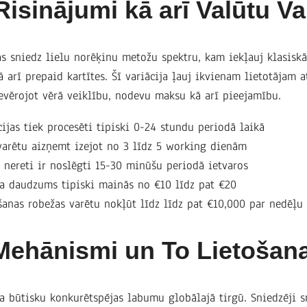
isinājumi kā arī Valūtu Va
as sniedz lielu norēķinu metožu spektru, kam iekļauj klasisk
ā arī prepaid kartītes. Šī variācija ļauj ikvienam lietotājam 
evērojot vērā veiklību, nodevu maksu kā arī pieejamību.
cijas tiek procesēti tipiski 0-24 stundu periodā laikā
varētu aizņemt izejot no 3 līdz 5 working dienām
s nereti ir noslēgti 15-30 minūšu periodā ietvaros
a daudzums tipiski mainās no €10 līdz pat €20
anas robežas varētu nokļūt līdz līdz pat €10,000 par nedēļu
 Mehānismi un To Lietošan
būtisku konkurētspējas labumu globālajā tirgū. Sniedzēji sn