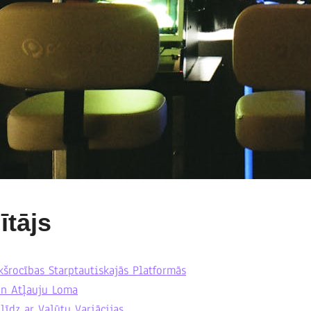
ītājs
kšrocības Starptautiskajās Platformās
n Atļauju Loma
īdz ar Valūtu Variācijas