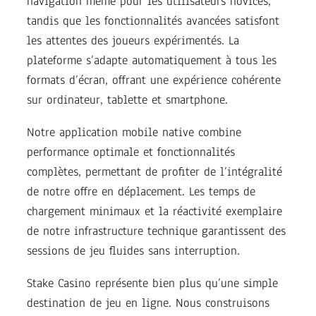
navigation même pour les utilisateurs novices,
tandis que les fonctionnalités avancées satisfont
les attentes des joueurs expérimentés. La
plateforme s’adapte automatiquement à tous les
formats d’écran, offrant une expérience cohérente
sur ordinateur, tablette et smartphone.
Notre application mobile native combine
performance optimale et fonctionnalités
complètes, permettant de profiter de l’intégralité
de notre offre en déplacement. Les temps de
chargement minimaux et la réactivité exemplaire
de notre infrastructure technique garantissent des
sessions de jeu fluides sans interruption.
Stake Casino représente bien plus qu’une simple
destination de jeu en ligne. Nous construisons