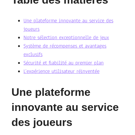
Une plateforme innovante au service des
joueurs
Notre sélection exceptionnelle de jeux
Système de récompenses et avantages
exclusifs
Sécurité et fiabilité au premier plan
L’expérience utilisateur réinventée
Une plateforme
innovante au service
des joueurs