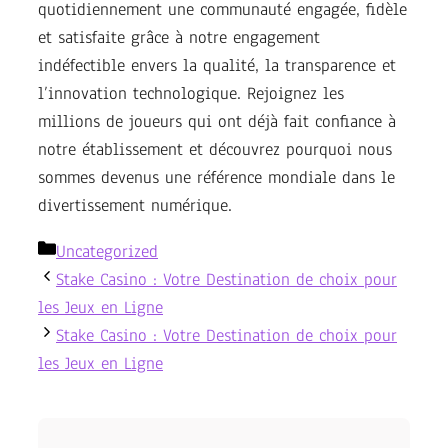
quotidiennement une communauté engagée, fidèle
et satisfaite grâce à notre engagement
indéfectible envers la qualité, la transparence et
l’innovation technologique. Rejoignez les
millions de joueurs qui ont déjà fait confiance à
notre établissement et découvrez pourquoi nous
sommes devenus une référence mondiale dans le
divertissement numérique.
Categories
Uncategorized
Stake Casino : Votre Destination de choix pour
les Jeux en Ligne
Stake Casino : Votre Destination de choix pour
les Jeux en Ligne