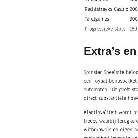
Rechtstreeks Casino
200
Tafelgames
300
Progressieve slots
150
Extra’s e
Spinstar Speelsite bel
een royaal bonuspakket d
automaten. Dit geeft s
direct substantiële hoev
Klantloyaliteit wordt b
tredes waarbij terugker
withdrawals en eigen a