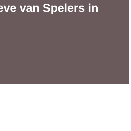
eve van Spelers in