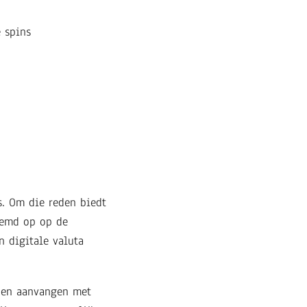
 spins
s. Om die reden biedt
temd op op de
n digitale valuta
nnen aanvangen met