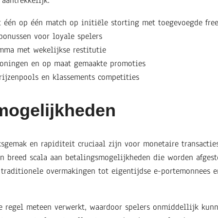
aantrekkelijk.
 één op één match op initiële storting met toegevoegde free
bonussen voor loyale spelers
mma met wekelijkse restitutie
loningen en op maat gemaakte promoties
rijzenpools en klassements competities
mogelijkheden
ksgemak en rapiditeit cruciaal zijn voor monetaire transactie
en breed scala aan betalingsmogelijkheden die worden afges
traditionele overmakingen tot eigentijdse e-portemonnees e
e regel meteen verwerkt, waardoor spelers onmiddellijk ku