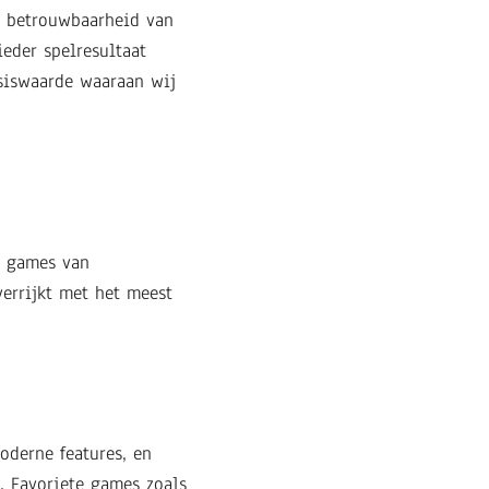
e betrouwbaarheid van
ieder spelresultaat
siswaarde waaraan wij
0 games van
errijkt met het meest
oderne features, en
 Favoriete games zoals