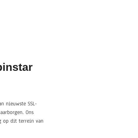
pinstar
an nieuwste SSL-
waarborgen. Ons
 op dit terrein van