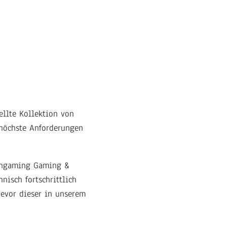
ellte Kollektion von
 höchste Anforderungen
iongaming Gaming &
nisch fortschrittlich
 bevor dieser in unserem