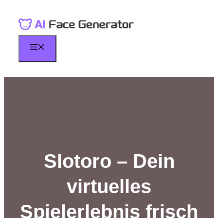
Skip
to
content
Menu
Slotoro – Dein
virtuelles
Spielerlebnis frisch