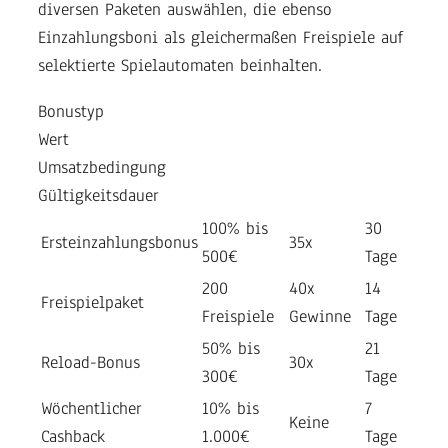
diversen Paketen auswählen, die ebenso
Einzahlungsboni als gleichermaßen Freispiele auf
selektierte Spielautomaten beinhalten.
Bonustyp
Wert
Umsatzbedingung
Gültigkeitsdauer
100% bis
30
Ersteinzahlungsbonus
35x
500€
Tage
200
40x
14
Freispielpaket
Freispiele
Gewinne
Tage
50% bis
21
Reload-Bonus
30x
300€
Tage
Wöchentlicher
10% bis
7
Keine
Cashback
1.000€
Tage