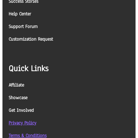
Success Stories
Help Center
Support Forum
Customization Request
Quick Links
Affiliate
Showcase
Get Involved
Privacy Policy
Terms & Conditions