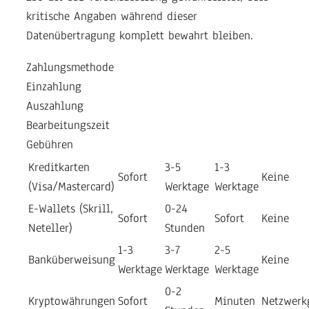
kritische Angaben während dieser
Datenübertragung komplett bewahrt bleiben.
Zahlungsmethode
Einzahlung
Auszahlung
Bearbeitungszeit
Gebühren
Kreditkarten
3-5
1-3
Sofort
Keine
(Visa/Mastercard)
Werktage
Werktage
E-Wallets (Skrill,
0-24
Sofort
Sofort
Keine
Neteller)
Stunden
1-3
3-7
2-5
Banküberweisung
Keine
Werktage
Werktage
Werktage
0-2
Kryptowährungen
Sofort
Minuten
Netzwerk