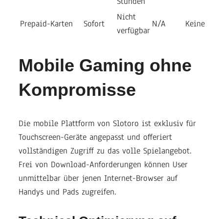
Stunden
Nicht
Prepaid-Karten
Sofort
N/A
Keine
verfügbar
Mobile Gaming ohne
Kompromisse
Die mobile Plattform von Slotoro ist exklusiv für
Touchscreen-Geräte angepasst und offeriert
vollständigen Zugriff zu das volle Spielangebot.
Frei von Download-Anforderungen können User
unmittelbar über jenen Internet-Browser auf
Handys und Pads zugreifen.