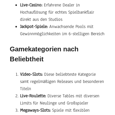
Live-Casino:
Erfahrene Dealer in
Hochauflösung für echtes Spielbankflair
direkt aus den Studios
Jackpot-Spiele:
Anwachsende Pools mit
Gewinnmöglichkeiten im 6-stelligen Bereich
Gamekategorien nach
Beliebtheit
Video-Slots:
Diese beliebteste Kategorie
samt regelmäßigen Releases und besonderen
Titeln
Live-Roulette:
Diverse Tables mit diversen
Limits für Neulinge und Großspieler
Megaways-Slots:
Spiele mit flexiblen