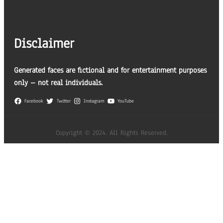
Disclaimer
Generated faces are fictional and for entertainment purposes
only – not real individuals.
Facebook
Twitter
Instagram
YouTube
Copyright © 2024. All Rights Reserved.