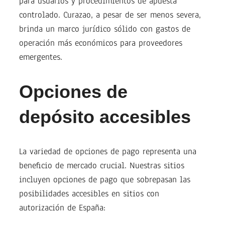
para usuarios y procedimientos de apuesta
controlado. Curazao, a pesar de ser menos severa,
brinda un marco jurídico sólido con gastos de
operación más económicos para proveedores
emergentes.
Opciones de
depósito accesibles
La variedad de opciones de pago representa una
beneficio de mercado crucial. Nuestras sitios
incluyen opciones de pago que sobrepasan las
posibilidades accesibles en sitios con
autorización de España: