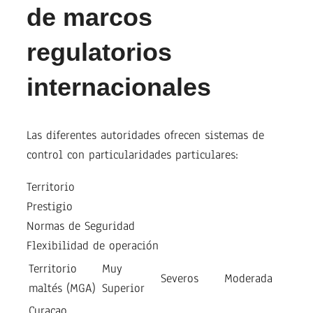
de marcos
regulatorios
internacionales
Las diferentes autoridades ofrecen sistemas de
control con particularidades particulares:
Territorio
Prestigio
Normas de Seguridad
Flexibilidad de operación
Territorio
Muy
Severos
Moderada
maltés (MGA)
Superior
Curaçao