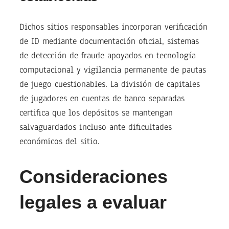
Dichos sitios responsables incorporan verificación
de ID mediante documentación oficial, sistemas
de detección de fraude apoyados en tecnología
computacional y vigilancia permanente de pautas
de juego cuestionables. La división de capitales
de jugadores en cuentas de banco separadas
certifica que los depósitos se mantengan
salvaguardados incluso ante dificultades
económicos del sitio.
Consideraciones
legales a evaluar