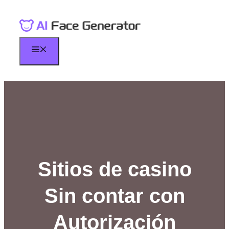
Skip
to
content
Menu
Sitios de casino
Sin contar con
Autorización