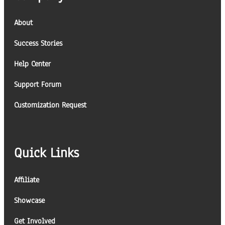
About
Success Stories
Help Center
Support Forum
Customization Request
Quick Links
Affiliate
Showcase
Get Involved