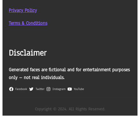
Privacy Policy
Terms & Conditions
Disclaimer
Generated faces are fictional and for entertainment purposes
only – not real individuals.
Facebook
Twitter
Instagram
YouTube
Copyright © 2024. All Rights Reserved.