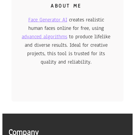
ABOUT ME
Face Generator AI
creates realistic
human faces online for free, using
advanced algorithms
to produce lifelike
and diverse results. Ideal for creative
projects, this tool is trusted for its
quality and reliability.
Company