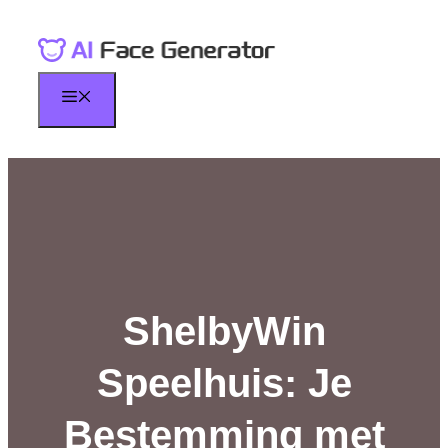
Skip
to
content
Menu
ShelbyWin
Speelhuis: Je
Bestemming met