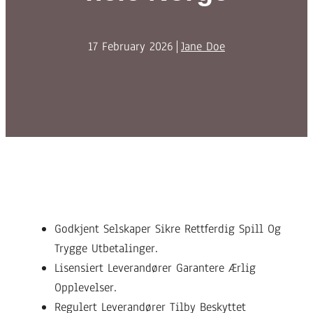
17 February 2026
Jane Doe
Godkjent Selskaper Sikre Rettferdig Spill Og
Trygge Utbetalinger.
Lisensiert Leverandører Garantere Ærlig
Opplevelser.
Regulert Leverandører Tilby Beskyttet