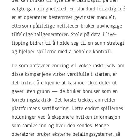
det kan brukes til nyte flere casinospill på den
valgte gamblingnettsted. En standard feilaktig idé
er at operatører bestemmer gevinster manuelt,
ettersom pålitelige nettsteder bruker uavhengige
tilfeldige tallgeneratorer. Stole på data i live-
tipping bidrar til å holde seg til en sunn strategi
og hjelper spillerne med å beholde kontroll.
De som omfavner endring vil vokse raskt. Selv om
disse kampanjene virker verdifulle i starten, er
det kritisk å erkjenne at kasinoer ikke deler ut
gaver uten grunn — de bruker bonuser som en
forretningstaktikk. Det første trekket anmelder
plattformens sertifisering. Dette endret spillernes
holdninger ved å eksponere hvilken informasjon
som samles inn og hvor den sendes. Mange
operatører bruker eksterne betalingssystemer, så