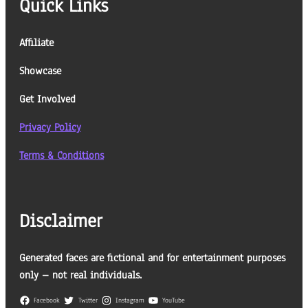
Quick Links
Affiliate
Showcase
Get Involved
Privacy Policy
Terms & Conditions
Disclaimer
Generated faces are fictional and for entertainment purposes
only – not real individuals.
Facebook
Twitter
Instagram
YouTube