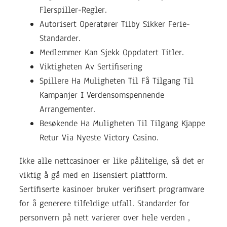
Flerspiller-Regler.
Autorisert Operatører Tilby Sikker Ferie-
Standarder.
Medlemmer Kan Sjekk Oppdatert Titler.
Viktigheten Av Sertifisering
Spillere Ha Muligheten Til Få Tilgang Til
Kampanjer I Verdensomspennende
Arrangementer.
Besøkende Ha Muligheten Til Tilgang Kjappe
Retur Via Nyeste Victory Casino.
Ikke alle nettcasinoer er like pålitelige, så det er
viktig å gå med en lisensiert plattform.
Sertifiserte kasinoer bruker verifisert programvare
for å generere tilfeldige utfall. Standarder for
personvern på nett varierer over hele verden ,