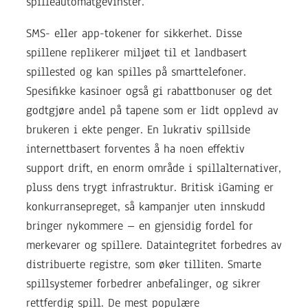
spilleautomatgevinster.
SMS- eller app-tokener for sikkerhet. Disse
spillene replikerer miljøet til et landbasert
spillested og kan spilles på smarttelefoner.
Spesifikke kasinoer også gi rabattbonuser og det
godtgjøre andel på tapene som er lidt opplevd av
brukeren i ekte penger. En lukrativ spillside
internettbasert forventes å ha noen effektiv
support drift, en enorm område i spillalternativer,
pluss dens trygt infrastruktur. Britisk iGaming er
konkurransepreget, så kampanjer uten innskudd
bringer nykommere – en gjensidig fordel for
merkevarer og spillere. Dataintegritet forbedres av
distribuerte registre, som øker tilliten. Smarte
spillsystemer forbedrer anbefalinger, og sikrer
rettferdig spill. De mest populære