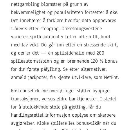
nettgambling blomstrer på grunn av
bekvemmelighet og populariteten fortsetter å øke.
Det innebærer å forklare hvorfor data oppbevares
i årevis etter stenging. Omsetningsvektene
varierer: spilleautomater teller ofte fullt, bord
med lav vekt. Du går inn etter en stressende skift,
og der er det — en spillsidehallo med 200
spilleautomatspinn og en brennende 120 % bonus
for din første påfylling. Se etter alternativer,
anmeld jackpoter, fra kjente utviklere, som NetEnt.
Kostnadseffektive overføringer støtter hyppige
transaksjoner, versus eldre banktjenester. I stedet
for å utelukkende stole på gjetting, får du
handlingsrettet informasjon opplyse om skarpere
avgjørelser. Kloke spillere les bonusvilkår når du