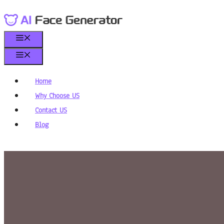
Skip
to
content
Menu
Menu
Home
Why Choose US
Contact US
Blog