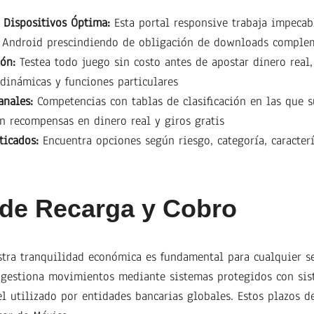
 Dispositivos Óptima:
Esta portal responsive trabaja impeca
s Android prescindiendo de obligación de downloads comple
ón:
Testea todo juego sin costo antes de apostar dinero real,
 dinámicas y funciones particulares
nales:
Competencias con tablas de clasificación en las que s
n recompensas en dinero real y giros gratis
ticados:
Encuentra opciones según riesgo, categoría, caracterí
de Recarga y Cobro
ra tranquilidad económica es fundamental para cualquier se
o gestiona movimientos mediante sistemas protegidos con sis
vel utilizado por entidades bancarias globales. Estos plazos 