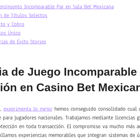
tenimiento Incomparable Par en Sala Bet Mexicana
n de Títulos Selectos
to y Cobro
ios Único
rias de Éxito Stories
ia de Juego Incomparable
ón en Casino Bet Mexica
n,
experimenta lo mejor
hemos conseguido consolidado cual u
e para jugadores nacionales. Trabajamos mediante licencias g
rotección en toda transacción. El compromiso va mucho más a
rollamos experiencias memorables que integran sistemas de ú