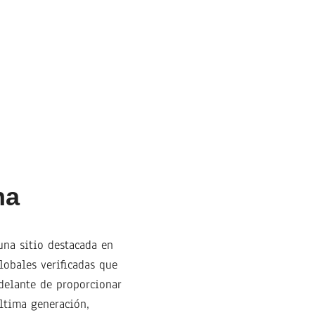
na
na sitio destacada en
lobales verificadas que
delante de proporcionar
ltima generación,