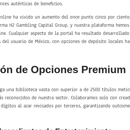
nces auténticas de beneficios.
online ha vivido un aumento del once punto cinco por cient
firma H2 Gambling Capital Group, y nuestra plataforma hemos
ine. Cualquier aspecto de la portal ha resultado desarrollad
s del usuario de México, con opciones de depósito locales h
ión de Opciones Premium
ga una biblioteca vasta con superior a de 2500 títulos meti
s reconocidos de nuestra sector. Colaboramos solo con cread
 dígitos al azar revisados por terceros, garantizando outcome