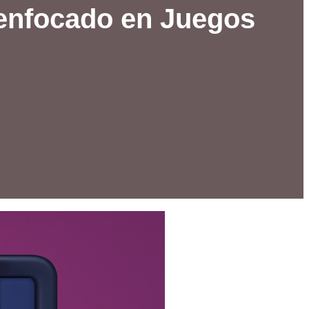
 enfocado en Juegos