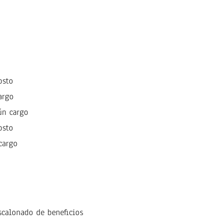
osto
argo
ún cargo
osto
cargo
scalonado de beneficios