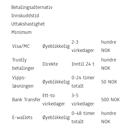
Betalingsalternativ
Innskuddstid
Uttakshastighet
Minimum
2-3
hundre
Visa/MC
Øyeblikkelig
virkedager
NOK
Trustly
hundre
Direkte
Inntil 24 t
betalinger
NOK
Vipps-
0-24 timer
Øyeblikkelig
50 NOK
løsningen
totalt
Ett-to
3-5
Bank Transfer
500 NOK
virkedager
virkedager
0-48 timer
hundre
E-wallets
Øyeblikkelig
totalt
NOK