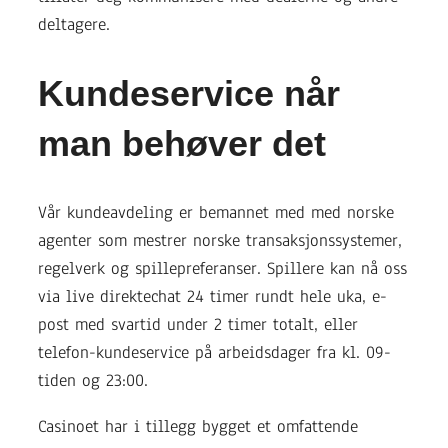
deltagere.
Kundeservice når
man behøver det
Vår kundeavdeling er bemannet med med norske
agenter som mestrer norske transaksjonssystemer,
regelverk og spillepreferanser. Spillere kan nå oss
via live direktechat 24 timer rundt hele uka, e-
post med svartid under 2 timer totalt, eller
telefon-kundeservice på arbeidsdager fra kl. 09-
tiden og 23:00.
Casinoet har i tillegg bygget et omfattende