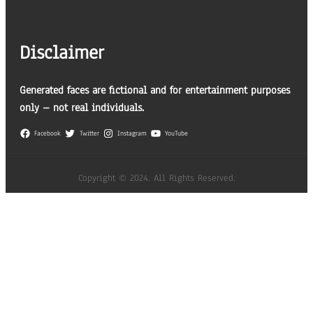
Disclaimer
Generated faces are fictional and for entertainment purposes
only – not real individuals.
Facebook
Twitter
Instagram
YouTube
Copyright © 2024. All Rights Reserved.