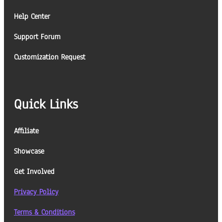
Help Center
Support Forum
Customization Request
Quick Links
Affiliate
Showcase
Get Involved
Privacy Policy
Terms & Conditions