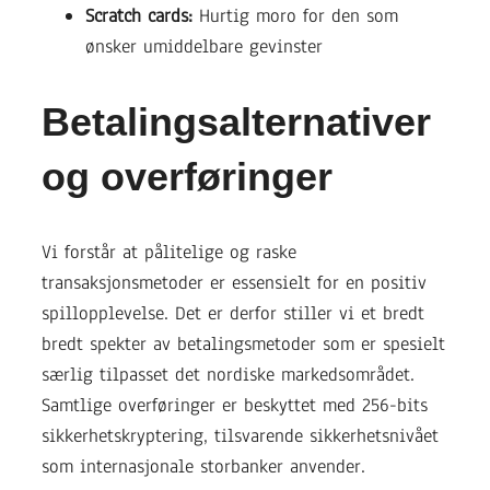
Scratch cards:
Hurtig moro for den som
ønsker umiddelbare gevinster
Betalingsalternativer
og overføringer
Vi forstår at pålitelige og raske
transaksjonsmetoder er essensielt for en positiv
spillopplevelse. Det er derfor stiller vi et bredt
bredt spekter av betalingsmetoder som er spesielt
særlig tilpasset det nordiske markedsområdet.
Samtlige overføringer er beskyttet med 256-bits
sikkerhetskryptering, tilsvarende sikkerhetsnivået
som internasjonale storbanker anvender.