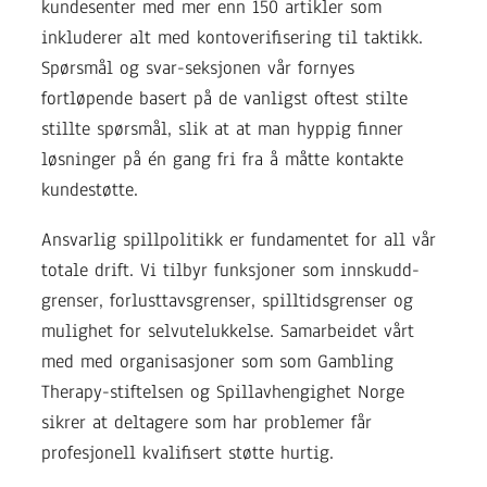
kundesenter med mer enn 150 artikler som
inkluderer alt med kontoverifisering til taktikk.
Spørsmål og svar-seksjonen vår fornyes
fortløpende basert på de vanligst oftest stilte
stillte spørsmål, slik at at man hyppig finner
løsninger på én gang fri fra å måtte kontakte
kundestøtte.
Ansvarlig spillpolitikk er fundamentet for all vår
totale drift. Vi tilbyr funksjoner som innskudd-
grenser, forlusttavsgrenser, spilltidsgrenser og
mulighet for selvutelukkelse. Samarbeidet vårt
med med organisasjoner som som Gambling
Therapy-stiftelsen og Spillavhengighet Norge
sikrer at deltagere som har problemer får
profesjonell kvalifisert støtte hurtig.