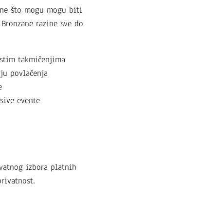
ene što mogu mogu biti
d Bronzane razine sve do
stim takmičenjima
ju povlačenja
e
sive evente
vatnog izbora platnih
rivatnost.