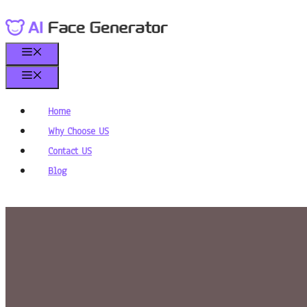
Skip
to
content
Menu
Menu
Home
Why Choose US
Contact US
Blog