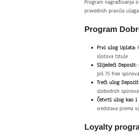
Program nagrađivanja os
pravednih pravila ulaga
Program Dobr
Prvi ulog Uplata:
P
slotova titule
Slijedeći Deposit:
P
još 75 free spinov
Treći ulog Depozit
slobodnih spinova
Četvrti ulog kao i 
sredstava prema va
Loyalty progra