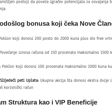
mišljen postoji da poveća igračev potencijala za osvajanja b
nja.
odošlog bonusa koji čeka Nove Čla
oklon koji donosi 200 posto do 2000 kuna plus sto free vrtn
ovećanje iznosa računa od 150 procenata maksimalno 1500 k
a
:
Poklon koji donosi 100 procenata maksimalno 1000 kuna ku
Slijedeći peti Uplata:
Ukupna akcija šta donosi ekstra dvije 
š korisnički račun
m Struktura kao i VIP Beneficije