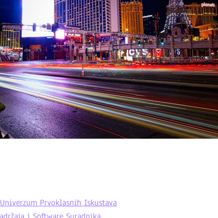
Univerzum Prvoklasnih Iskustava
adržaja i Software Suradnika