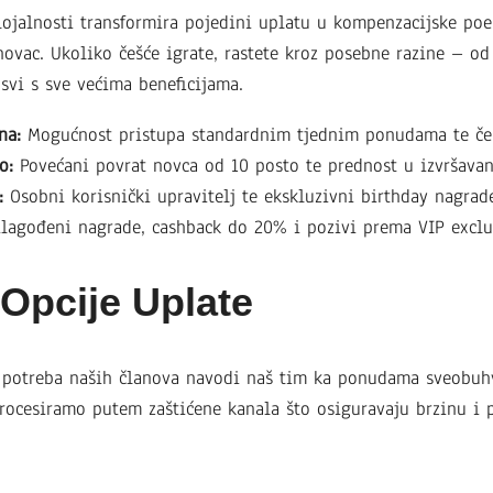
lojalnosti transformira pojedini uplatu u kompenzacijske po
 novac. Ukoliko češće igrate, rastete kroz posebne razine – o
 svi s sve većima beneficijama.
na:
Mogućnost pristupa standardnim tjednim ponudama te če
o:
Povećani povrat novca od 10 posto te prednost u izvršavan
:
Osobni korisnički upravitelj te ekskluzivni birthday nagrad
lagođeni nagrade, cashback do 20% i pozivi prema VIP exclu
 Opcije Uplate
 potreba naših članova navodi naš tim ka ponudama sveobuh
procesiramo putem zaštićene kanala što osiguravaju brzinu i p