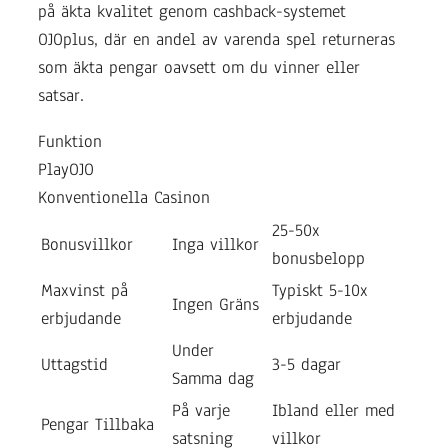
på äkta kvalitet genom cashback-systemet
OJOplus, där en andel av varenda spel returneras
som äkta pengar oavsett om du vinner eller
satsar.
Funktion
PlayOJO
Konventionella Casinon
25-50x
Bonusvillkor
Inga villkor
bonusbelopp
Maxvinst på
Typiskt 5-10x
Ingen Gräns
erbjudande
erbjudande
Under
Uttagstid
3-5 dagar
Samma dag
På varje
Ibland eller med
Pengar Tillbaka
satsning
villkor