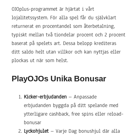
OJOplus-programmet är hjärtat i vårt
lojalitetssystem. För alla spel får du självklart
returnerat en procentandel som återbetalning,
typiskt mellan två tiondelar procent och 2 procent
baserat på spelets art. Dessa belopp krediteras
ditt saldo helt utan villkor och kan nyttjas eller
plockas ut när som helst.
PlayOJOs Unika Bonusar
Kicker-erbjudanden
– Anpassade
erbjudanden byggda på ditt spelande med
ytterligare cashback, free spins eller reload-
bonusar
Lyckohjulet
– Varje Dag bonushjul där alla