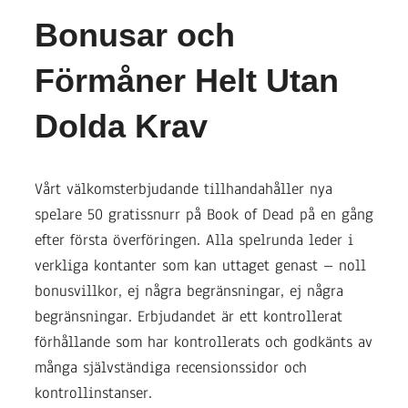
Bonusar och
Förmåner Helt Utan
Dolda Krav
Vårt välkomsterbjudande tillhandahåller nya
spelare 50 gratissnurr på Book of Dead på en gång
efter första överföringen. Alla spelrunda leder i
verkliga kontanter som kan uttaget genast – noll
bonusvillkor, ej några begränsningar, ej några
begränsningar. Erbjudandet är ett kontrollerat
förhållande som har kontrollerats och godkänts av
många självständiga recensionssidor och
kontrollinstanser.