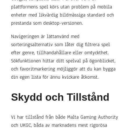
plattformens spel körs utan problem på mobila
enheter med likvärdig bildmässiga standard och
prestanda som desktop-versionen.
Navigeringen är lättanvänd med
sorteringsalternativ som låter dig filtrera spel
efter genre, tillhandahållare eller omtyckthet.
Sökfunktionen hittar ditt spelval på ögonblicket,
och favoritmarkering möjliggör att du kan bygga
din egen lista för ännu kvickare åtkomst.
Skydd och Tillstånd
Vi har tillstånd från både Malta Gaming Authority
och UKGC, båda av marknadens mest rigorösa