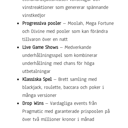
vinstreaktioner som genererar spännande
vinstkedjor
Progressiva pooler
– Moolah, Mega Fortune
och Divine med pooler som kan förändra
tillvaron över en natt
Live Game Shows
– Medverkande
underhållningsspel som kombinerar
underhållning med chans för höga
utbetalningar
Klassiska Spel
– Brett samling med
blackjack, roulette, baccara och poker i
många versioner
Drop Wins
– Vardagliga events från
Pragmatic med garanterade prispoolen på
över två millioner kronor i månad