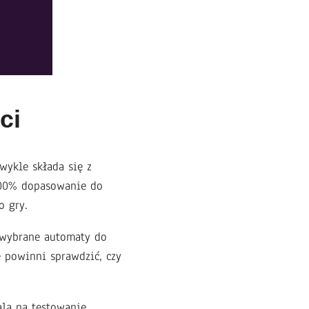
ci
wykle składa się z
100% dopasowanie do
o gry.
 wybrane automaty do
e powinni sprawdzić, czy
ala na testowanie