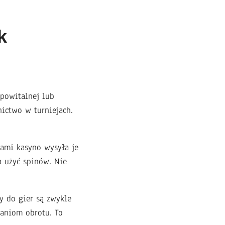
k
 powitalnej lub
nictwo w turniejach.
sami kasyno wysyła je
a użyć spinów. Nie
y do gier są zwykle
aniom obrotu. To