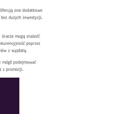
 Oferują one dodatkowe
bez dużych inwestycji.
. Gracze mogą znaleźć
nkurencyjność poprzez
mów z wypłatą.
sz mógł podejmować
 z promocji.