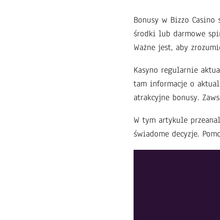
Bonusy w Bizzo Casino 
środki lub darmowe spi
Ważne jest, aby zrozumi
Kasyno regularnie aktua
tam informacje o aktual
atrakcyjne bonusy. Zaw
W tym artykule przeana
świadome decyzje. Pomo