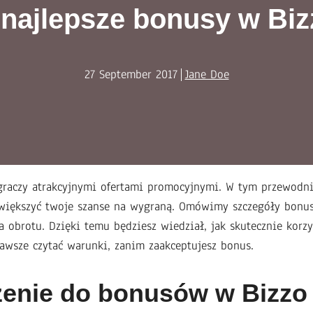
 najlepsze bonusy w Biz
27 September 2017
Jane Doe
 graczy atrakcyjnymi ofertami promocyjnymi. W tym przewodn
większyć twoje szanse na wygraną. Omówimy szczegóły bonu
 obrotu. Dzięki temu będziesz wiedział, jak skutecznie korz
zawsze czytać warunki, zanim zaakceptujesz bonus.
enie do bonusów w Bizzo