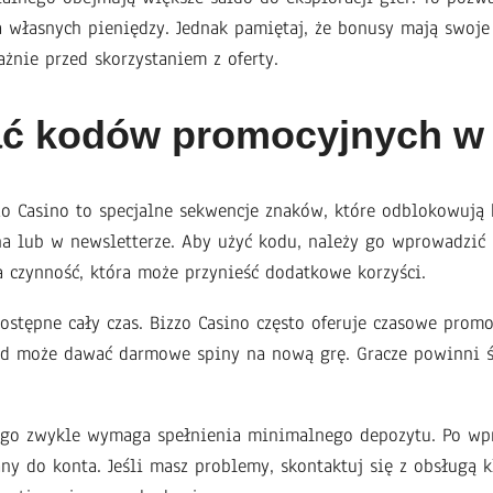
a własnych pieniędzy. Jednak pamiętaj, że bonusy mają swoje
ażnie przed skorzystaniem z oferty.
ć kodów promocyjnych w 
o Casino to specjalne sekwencje znaków, które odblokowują 
na lub w newsletterze. Aby użyć kodu, należy go wprowadzić
ta czynność, która może przynieść dodatkowe korzyści.
ostępne cały czas. Bizzo Casino często oferuje czasowe prom
od może dawać darmowe spiny na nową grę. Gracze powinni śl
ego zwykle wymaga spełnienia minimalnego depozytu. Po wp
ny do konta. Jeśli masz problemy, skontaktuj się z obsługą k