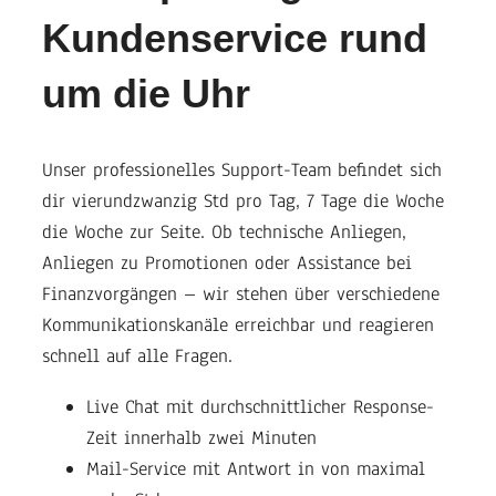
Kundenservice rund
um die Uhr
Unser professionelles Support-Team befindet sich
dir vierundzwanzig Std pro Tag, 7 Tage die Woche
die Woche zur Seite. Ob technische Anliegen,
Anliegen zu Promotionen oder Assistance bei
Finanzvorgängen – wir stehen über verschiedene
Kommunikationskanäle erreichbar und reagieren
schnell auf alle Fragen.
Live Chat mit durchschnittlicher Response-
Zeit innerhalb zwei Minuten
Mail-Service mit Antwort in von maximal