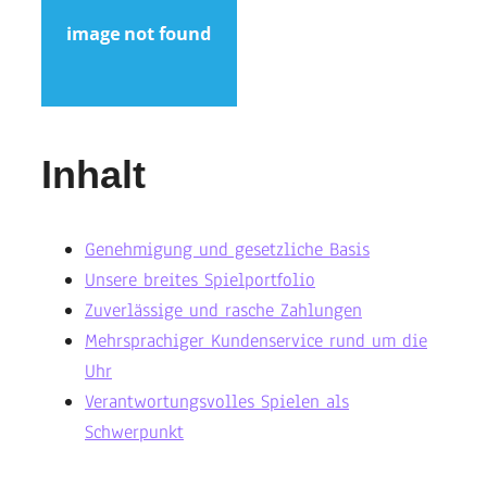
Inhalt
Genehmigung und gesetzliche Basis
Unsere breites Spielportfolio
Zuverlässige und rasche Zahlungen
Mehrsprachiger Kundenservice rund um die
Uhr
Verantwortungsvolles Spielen als
Schwerpunkt