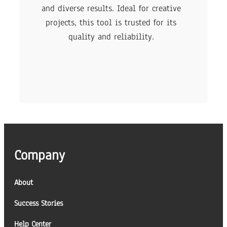
and diverse results. Ideal for creative
projects, this tool is trusted for its
quality and reliability.
Company
About
Success Stories
Help Center