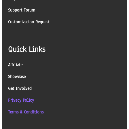
Support Forum
Customization Request
Quick Links
Affiliate
Showcase
Get Involved
Privacy Policy
Terms & Conditions