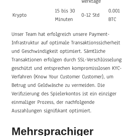
Werktage
15 bis 30
0.001
Krypto
0-12 Std
Minuten
BTC
Unser Team hat erfolgreich unsere Payment-
Infrastruktur auf optimale Transaktionssicherheit
und Geschwindigkeit optimiert. Sämtliche
Transaktionen erfolgen durch SSL-Verschlüsselung
geschützt und entsprechen kompromisslosen KYC-
Verfahren (Know Your Customer Customer), um
Betrug und Geldwäsche zu vermeiden. Die
Verifizierung des Spielerkontos ist ein einziger
einmaliger Prozess, der nachfolgende
Auszahlungen signifikant optimiert.
Mehrsprachiger