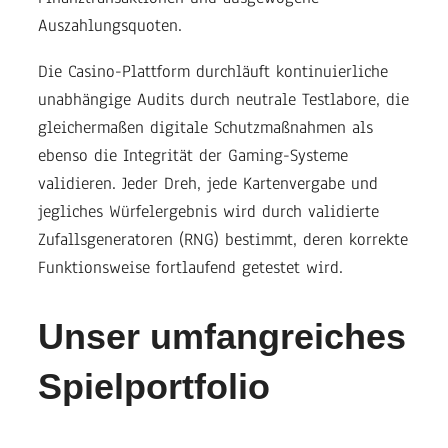
Auszahlungsquoten.
Die Casino-Plattform durchläuft kontinuierliche
unabhängige Audits durch neutrale Testlabore, die
gleichermaßen digitale Schutzmaßnahmen als
ebenso die Integrität der Gaming-Systeme
validieren. Jeder Dreh, jede Kartenvergabe und
jegliches Würfelergebnis wird durch validierte
Zufallsgeneratoren (RNG) bestimmt, deren korrekte
Funktionsweise fortlaufend getestet wird.
Unser umfangreiches
Spielportfolio