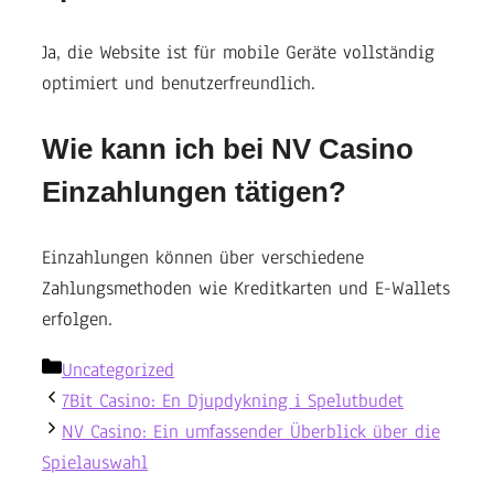
Ja, die Website ist für mobile Geräte vollständig
optimiert und benutzerfreundlich.
Wie kann ich bei NV Casino
Einzahlungen tätigen?
Einzahlungen können über verschiedene
Zahlungsmethoden wie Kreditkarten und E-Wallets
erfolgen.
Categories
Uncategorized
7Bit Casino: En Djupdykning i Spelutbudet
NV Casino: Ein umfassender Überblick über die
Spielauswahl