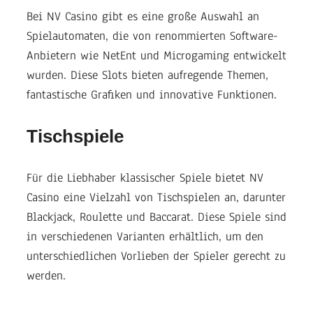
Bei NV Casino gibt es eine große Auswahl an
Spielautomaten, die von renommierten Software-
Anbietern wie NetEnt und Microgaming entwickelt
wurden. Diese Slots bieten aufregende Themen,
fantastische Grafiken und innovative Funktionen.
Tischspiele
Für die Liebhaber klassischer Spiele bietet NV
Casino eine Vielzahl von Tischspielen an, darunter
Blackjack, Roulette und Baccarat. Diese Spiele sind
in verschiedenen Varianten erhältlich, um den
unterschiedlichen Vorlieben der Spieler gerecht zu
werden.