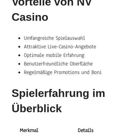
Vorteile von NV
Casino
Umfangreiche Spielauswahl
Attraktive Live-Casino-Angebote
Optimale mobile Erfahrung
Benutzerfreundliche Oberfläche
Regelmäßige Promotions und Boni
Spielerfahrung im
Überblick
Merkmal
Details