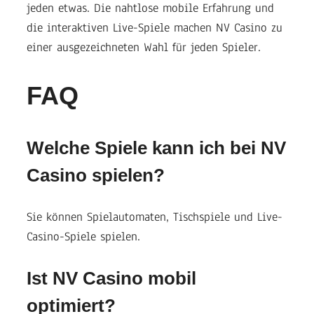
jeden etwas. Die nahtlose mobile Erfahrung und
die interaktiven Live-Spiele machen NV Casino zu
einer ausgezeichneten Wahl für jeden Spieler.
FAQ
Welche Spiele kann ich bei NV
Casino spielen?
Sie können Spielautomaten, Tischspiele und Live-
Casino-Spiele spielen.
Ist NV Casino mobil
optimiert?