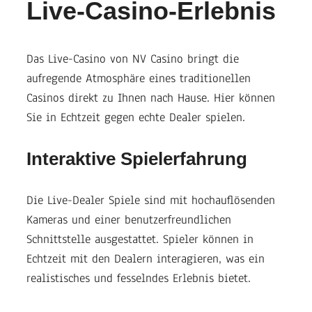
Live-Casino-Erlebnis
Das Live-Casino von NV Casino bringt die
aufregende Atmosphäre eines traditionellen
Casinos direkt zu Ihnen nach Hause. Hier können
Sie in Echtzeit gegen echte Dealer spielen.
Interaktive Spielerfahrung
Die Live-Dealer Spiele sind mit hochauflösenden
Kameras und einer benutzerfreundlichen
Schnittstelle ausgestattet. Spieler können in
Echtzeit mit den Dealern interagieren, was ein
realistisches und fesselndes Erlebnis bietet.