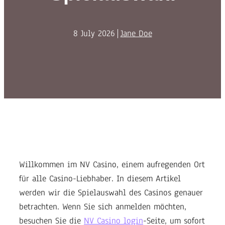
8 July 2026
Jane Doe
Willkommen im NV Casino, einem aufregenden Ort
für alle Casino-Liebhaber. In diesem Artikel
werden wir die Spielauswahl des Casinos genauer
betrachten. Wenn Sie sich anmelden möchten,
besuchen Sie die
NV Casino login
-Seite, um sofort