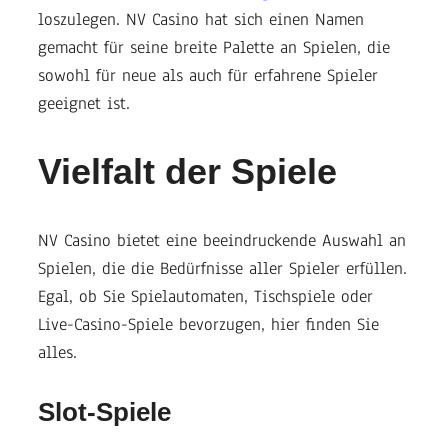
loszulegen. NV Casino hat sich einen Namen
gemacht für seine breite Palette an Spielen, die
sowohl für neue als auch für erfahrene Spieler
geeignet ist.
Vielfalt der Spiele
NV Casino bietet eine beeindruckende Auswahl an
Spielen, die die Bedürfnisse aller Spieler erfüllen.
Egal, ob Sie Spielautomaten, Tischspiele oder
Live-Casino-Spiele bevorzugen, hier finden Sie
alles.
Slot-Spiele