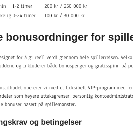
min
1-2 timer
200 kr / 250 000 kr
kelig
0-24 timer
100 kr / 30 000 kr
 bonusordninger for spill
signet for å gi reell verdi gjennom hele spillerreisen. Velk
skuddene og inkluderer både bonuspenger og gratisspinn på p
jonstilbudet opererer vi med et fleksibelt VIP-program med fe
ordeler som høyere uttaksgrenser, personlig kontoadministrato
de bonuser basert på spillemønster.
ngskrav og betingelser