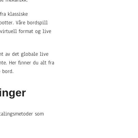
fra klassiske
otter. Våre bordspill
 virtuell format og live
t av det globale live
te. Her finner du alt fra
 bord.
inger
betalingsmetoder som