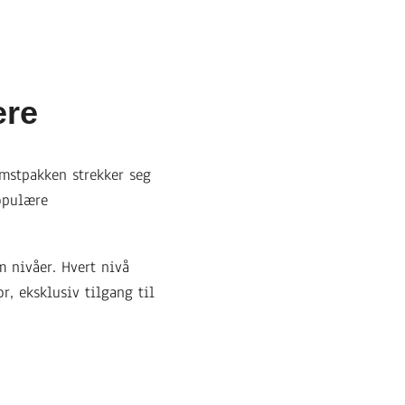
ere
omstpakken strekker seg
opulære
m nivåer. Hvert nivå
r, eksklusiv tilgang til