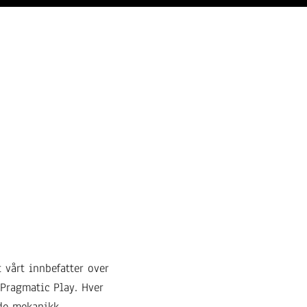
t vårt innbefatter over
Pragmatic Play. Hver
de mekanikk.