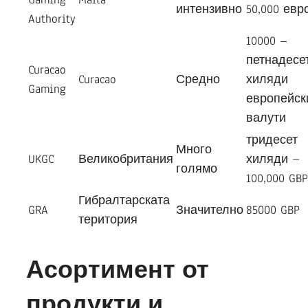
интензивно
50,000 евр
Authority
10000 –
петнадесе
Curacao
Curacao
Средно
хиляди
Gaming
европейск
валути
тридесет
Много
UKGC
Великобритания
хиляди –
голямо
100,000 GBP
Гибралтарската
GRA
Значително
85000 GBP
територия
Асортимент от
продукти и