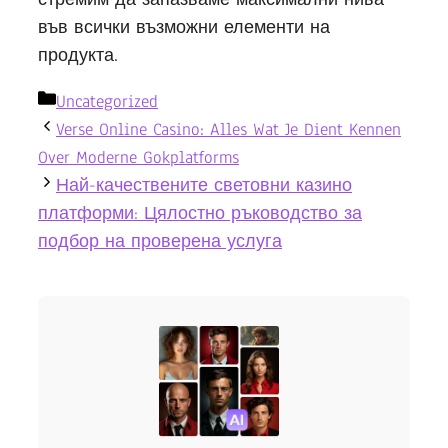
във всички възможни елементи на
продукта.
Categories
Uncategorized
Verse Online Casino: Alles Wat Je Dient Kennen
Over Moderne Gokplatforms
Най-качествените световни казино
платформи: Цялостно ръководство за
подбор на проверена услуга