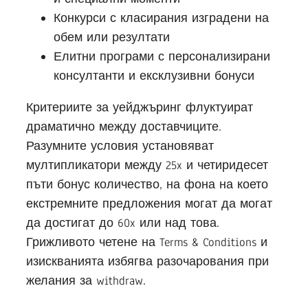
Конкурси с класирания изградени на
обем или резултати
Елитни програми с персонализирани
консултанти и ексклузивни бонуси
Критериите за уейджъринг флуктуират
драматично между доставчиците.
Разумните условия установяват
мултипликатори между 25x и четиридесет
пъти бонус количество, на фона на което
екстремните предложения могат да могат
да достигат до 60x или над това.
Грижливото четене на Terms & Conditions и
изискванията избягва разочарования при
желания за withdraw.