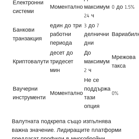
Електронни
Моментално
максимум
0 до 1.5%
системи
24 ч
един до три
3 до 7
Банкови
работни
делнични
Вариабил
транзакция
периода
дни
десет до
До
Мрежова
Криптовалути
тридесет
максимум
такса
мин
2 ч
Не се
Ваучерни
поддържа
Моментално
0%
инструменти
тази
опция
Валутната подкрепа също изпълнява
важна значение. Лидиращите платформи
предлагат профили в многобройни