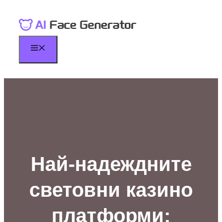
Skip
to
content
Menu
Най-надеждните
световни казино
платформи: