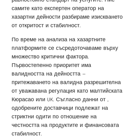
самите като експертен оператор на
хазартни дейности разбираме изискването
от откритост и стабилност.
По време на анализа на хазартните
платформите се съсредоточаваме върху
множество критични фактора.
Първостепенно приоритет има
валидността на дейността –
притежаването на валидна разрешителна
от уважавана регулация като малтийската
Кюрасао или UK. Съгласно данни от ,
одобрените доставчици подлежат на
стриктни одити по отношение на
честността на продуктите и финансовата
стабилност.