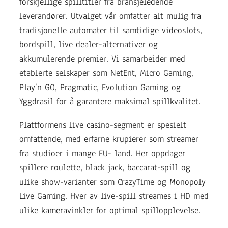
forskjellige spilltitler fra bransjeledende
leverandører. Utvalget vår omfatter alt mulig fra
tradisjonelle automater til samtidige videoslots,
bordspill, live dealer-alternativer og
akkumulerende premier. Vi samarbeider med
etablerte selskaper som NetEnt, Micro Gaming,
Play’n GO, Pragmatic, Evolution Gaming og
Yggdrasil for å garantere maksimal spillkvalitet.
Plattformens live casino-segment er spesielt
omfattende, med erfarne krupierer som streamer
fra studioer i mange EU- land. Her oppdager
spillere roulette, black jack, baccarat-spill og
ulike show-varianter som CrazyTime og Monopoly
Live Gaming. Hver av live-spill streames i HD med
ulike kameravinkler for optimal spillopplevelse.