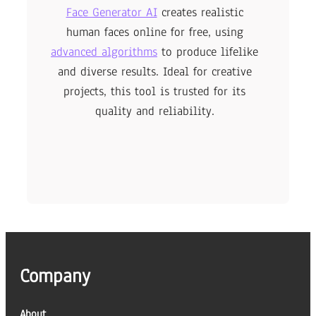
Face Generator AI
creates realistic
human faces online for free, using
advanced algorithms
to produce lifelike
and diverse results. Ideal for creative
projects, this tool is trusted for its
quality and reliability.
Company
About