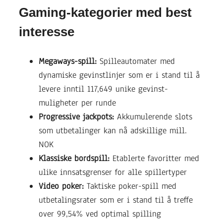
Gaming-kategorier med best
interesse
Megaways-spill:
Spilleautomater med
dynamiske gevinstlinjer som er i stand til å
levere inntil 117,649 unike gevinst-
muligheter per runde
Progressive jackpots:
Akkumulerende slots
som utbetalinger kan nå adskillige mill.
NOK
Klassiske bordspill:
Etablerte favoritter med
ulike innsatsgrenser for alle spillertyper
Video poker:
Taktiske poker-spill med
utbetalingsrater som er i stand til å treffe
over 99,54% ved optimal spilling