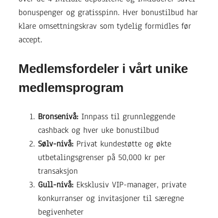
bonuspenger og gratisspinn. Hver bonustilbud har
klare omsettningskrav som tydelig formidles før
accept.
Medlemsfordeler i vårt unike
medlemsprogram
Bronsenivå:
Innpass til grunnleggende
cashback og hver uke bonustilbud
Sølv-nivå:
Privat kundestøtte og økte
utbetalingsgrenser på 50,000 kr per
transaksjon
Gull-nivå:
Eksklusiv VIP-manager, private
konkurranser og invitasjoner til særegne
begivenheter