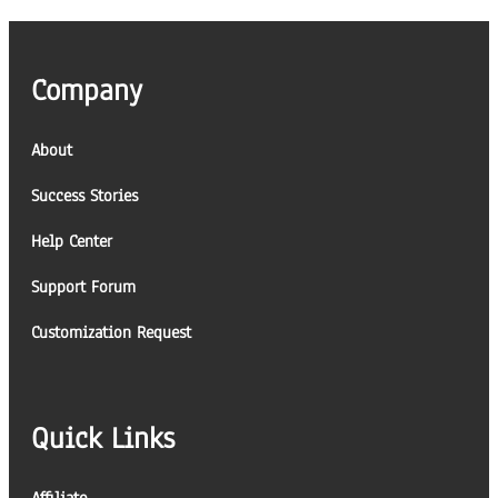
Company
About
Success Stories
Help Center
Support Forum
Customization Request
Quick Links