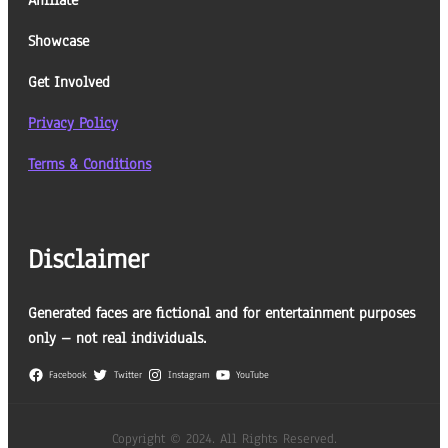
Affiliate
Showcase
Get Involved
Privacy Policy
Terms & Conditions
Disclaimer
Generated faces are fictional and for entertainment purposes
only – not real individuals.
Facebook
Twitter
Instagram
YouTube
Copyright © 2024. All Rights Reserved.