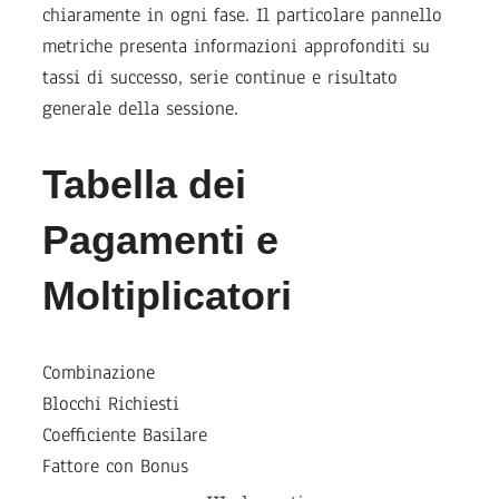
chiaramente in ogni fase. Il particolare pannello
metriche presenta informazioni approfonditi su
tassi di successo, serie continue e risultato
generale della sessione.
Tabella dei
Pagamenti e
Moltiplicatori
Combinazione
Blocchi Richiesti
Coefficiente Basilare
Fattore con Bonus