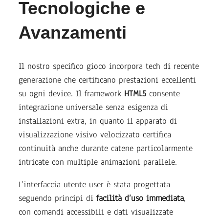
Tecnologiche e
Avanzamenti
Il nostro specifico gioco incorpora tech di recente
generazione che certificano prestazioni eccellenti
su ogni device. Il framework
HTML5
consente
integrazione universale senza esigenza di
installazioni extra, in quanto il apparato di
visualizzazione visivo velocizzato certifica
continuità anche durante catene particolarmente
intricate con multiple animazioni parallele.
L’interfaccia utente user è stata progettata
seguendo principi di
facilità d’uso immediata
,
con comandi accessibili e dati visualizzate