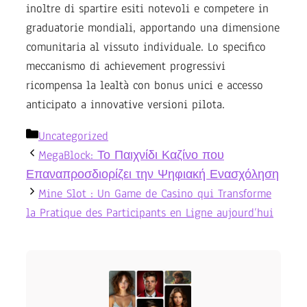
inoltre di spartire esiti notevoli e competere in
graduatorie mondiali, apportando una dimensione
comunitaria al vissuto individuale. Lo specifico
meccanismo di achievement progressivi
ricompensa la lealtà con bonus unici e accesso
anticipato a innovative versioni pilota.
Categories
Uncategorized
MegaBlock: Το Παιχνίδι Καζίνο που
Επαναπροσδιορίζει την Ψηφιακή Ενασχόληση
Mine Slot : Un Game de Casino qui Transforme
la Pratique des Participants en Ligne aujourd’hui