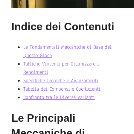
Indice dei Contenuti
Le Fondamentali Meccaniche di Base del
Questo Gioco
Tattiche Vincenti per Ottimizzare i
Rendimenti
Specifiche Tecniche e Avanzamenti
Tabella dei Compensi e Coefficienti
Confronto tra le Diverse Varianti
Le Principali
Meccaniche di