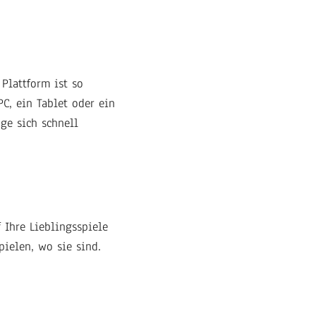
Plattform ist so
PC, ein Tablet oder ein
ge sich schnell
 Ihre Lieblingsspiele
pielen, wo sie sind.