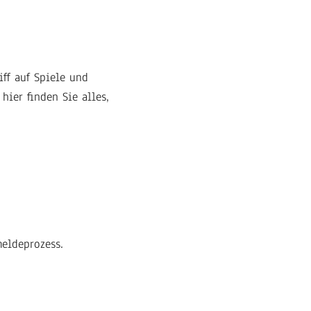
iff auf Spiele und
hier finden Sie alles,
eldeprozess.