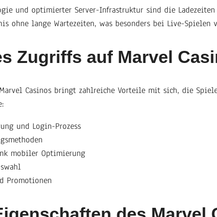
ie und optimierter Server-Infrastruktur sind die Ladezeiten
bnis ohne lange Wartezeiten, was besonders bei Live-Spielen v
es Zugriffs auf Marvel Cas
arvel Casinos bringt zahlreiche Vorteile mit sich, die Spiele
e:
erung und Login-Prozess
ngsmethoden
ank mobiler Optimierung
uswahl
nd Promotionen
Eigenschaften des Marvel 