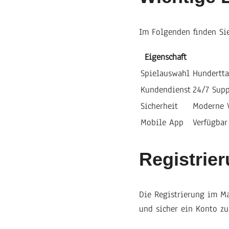
Im Folgenden finden Sie
Eigenschaft
Spielauswahl
Hundertta
Kundendienst
24/7 Supp
Sicherheit
Moderne V
Mobile App
Verfügbar
Registrie
Die Registrierung im Ma
und sicher ein Konto zu 