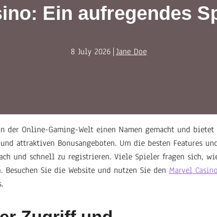
ino: Ein aufregendes Sp
8 July 2026
Jane Doe
 in der Online-Gaming-Welt einen Namen gemacht und bietet 
 und attraktiven Bonusangeboten. Um die besten Features un
fach und schnell zu registrieren. Viele Spieler fragen sich, w
n. Besuchen Sie die Website und nutzen Sie den
Marvel Casin
.
er Zugriff und