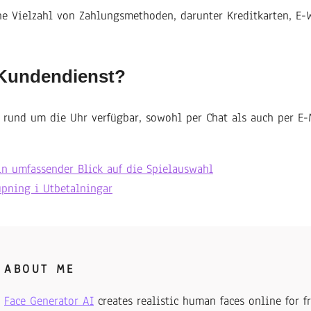
ne Vielzahl von Zahlungsmethoden, darunter Kreditkarten, E-
 Kundendienst?
t rund um die Uhr verfügbar, sowohl per Chat als auch per E-
in umfassender Blick auf die Spielauswahl
upning i Utbetalningar
ABOUT ME
Face Generator AI
creates realistic human faces online for f