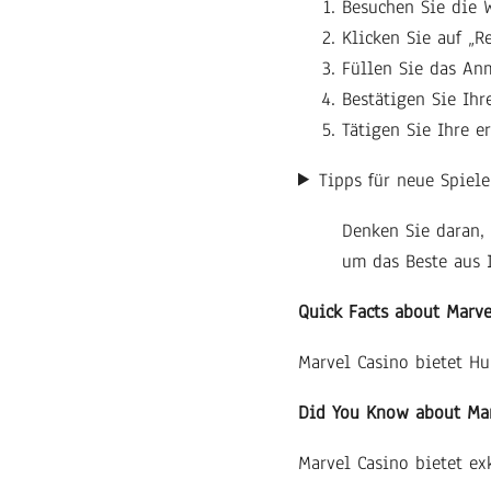
Besuchen Sie die 
Klicken Sie auf „Re
Füllen Sie das An
Bestätigen Sie Ihr
Tätigen Sie Ihre e
Tipps für neue Spiele
Denken Sie daran,
um das Beste aus 
Quick Facts about Marve
Marvel Casino bietet Hu
Did You Know about Mar
Marvel Casino bietet ex